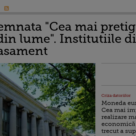
emnata "Cea mai pretig
din lume". Institutiile 
lasament
Criza datoriilor
Moneda euro
Cea mai im
realizare m
economică 
trecut a sup