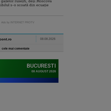
 gazelor rusești, deși Moscova
sibilul s-o scoată din ecuație
Ads by INTERNET PROTV
ncont.ro
08.08.2026
cele mai comentate