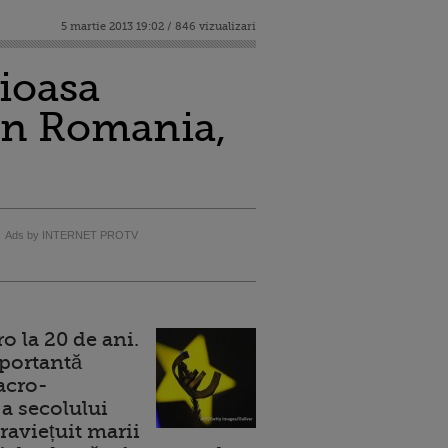
5 martie 2013 19:02 / 846 vizualizari
ioasa
din Romania,
Ads by INTERNET PROTV
 la 20 de ani.
portantă
acro-
a secolului
raviețuit marii