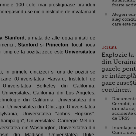
americani,
 primele 100 cele mai prestigioase branduri
foarte acti
 neregasindu-se nicio institutie de invatamant
Alegeri eu
aleg condu
care este m
ea Stanford
, urmata de alte doua unitati de
mericii,
Stanford
si
Princeton
, locul noua
Ucraina
in timp ce la pozitia zece este
Universitatea
Explozie la
din Ucraina
gazele pent
ti, in primele cincizeci si unu de pozitii se
se întâmplă 
cane (Universitatea Harvard, Institutul de
gaze ruseșt
Universitatea Berkeley din California,
continent
, Universitatea California din Los Angeles,
Documente d
ehnologie din California, Universitatea din
Cernobîl, c
a, Universitatea din Chicago, Universitatea
din istorie,
accidente 
sylvania, Universitatea "Johns Hopkins",
de URSS
 Champaign", Universitatea Carnegie Mellon,
versitatea din Washington, Universitatea din
Inundație d
Cum a deve
nsin din Madison, Univeristatea Duke,