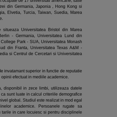
nt ocupate de 17 universitati americane, sase
 trei din Germania, Japonia , Hong Kong si
gia, Elvetia, Turcia, Taiwan, Suedia, Marea
e.
e situeaza Universitatea Bristol din Marea
 Berlin - Germania, Universitatea Lund din
n College Park - SUA, Universitatea Monash
-Sud din Franta, Universitatea Texas A&M -
ia si Centrul de Cercetari si Universitatea
de invatamant superior in functie de reputatie
 opinii efectuat in mediile academice.
, disponibil in zece limbi, utilizeaza datele
ca sunt luate in calcul criteriile demografice
ivel global. Studiul este realizat in mod egal
linelor academice. Persoanele rugate sa
tarile in care locuiesc si pentru disciplinele