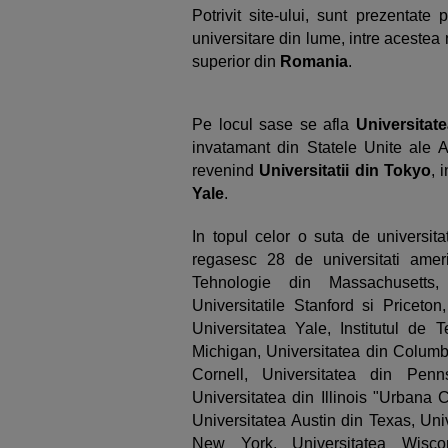
Potrivit site-ului, sunt prezentate
universitare din lume, intre acestea
superior din
Romania
.
Pe locul sase se afla
Universitat
invatamant din Statele Unite ale A
revenind
Universitatii din Tokyo
, 
Yale
.
In topul celor o suta de universita
regasesc 28 de universitati ameri
Tehnologie din Massachusetts, 
Universitatile Stanford si Priceton
Universitatea Yale, Institutul de T
Michigan, Universitatea din Columbi
Cornell, Universitatea din Penn
Universitatea din Illinois "Urbana
Universitatea Austin din Texas, Uni
New York, Universitatea Wisco