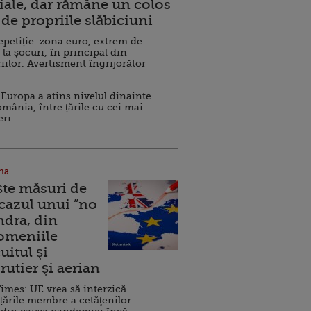
ale, dar rămâne un colos
de propriile slăbiciuni
repetiție: zona euro, extrem de
 la șocuri, în principal din
iilor. Avertisment îngrijorător
Europa a atins nivelul dinainte
omânia, între țările cu cei mai
eri
na
ște măsuri de
 cazul unui ”no
ndra, din
Domeniile
uitul şi
rutier şi aerian
imes: UE vrea să interzică
 țările membre a cetăţenilor