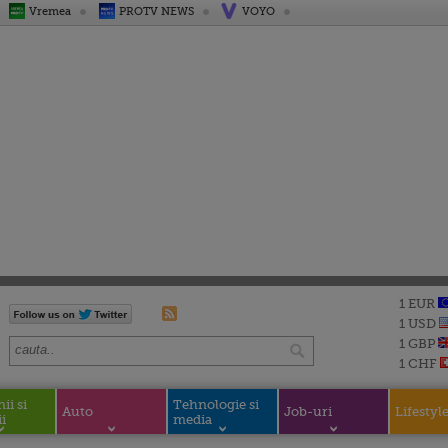
Vremea
PROTV NEWS
VOYO
1 EUR
1 USD
1 GBP
1 CHF
i si
Tehnologie si
Auto
Job-uri
Lifestyl
i
media