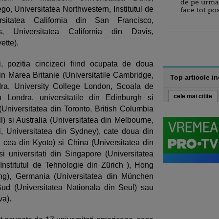
de pe urma
go, Universitatea Northwestern, Institutul de
face tot po
sitatea California din San Francisco,
s, Universitatea California din Davis,
ette).
i, pozitia cincizeci fiind ocupata de doua
 din Marea Britanie (Universitatile Cambridge,
Top articole i
dra, University College London, Scoala de
cele mai citite
n Londra, universitatile din Edinburgh si
Universitatea din Toronto, British Columbia
l) si Australia (Universitatea din Melbourne,
i, Universitatea din Sydney), cate doua din
 cea din Kyoto) si China (Universitatea din
i universitati din Singapore (Universitatea
Institutul de Tehnologie din Zürich ), Hong
ng), Germania (Universitatea din München
ud (Universitatea Nationala din Seul) sau
a).