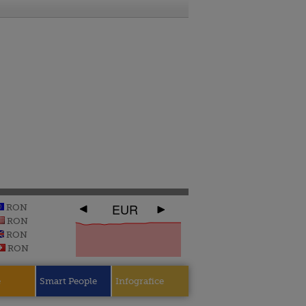
EUR
RON
RON
RON
RON
e
Smart People
Infografice