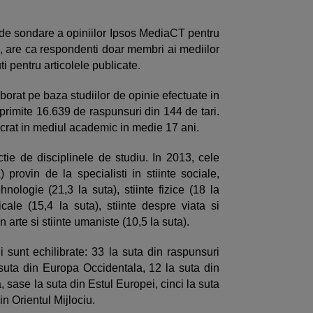
l de sondare a opiniilor Ipsos MediaCT pentru
 are ca respondenti doar membri ai mediilor
 pentru articolele publicate.
orat pe baza studiilor de opinie efectuate in
d primite 16.639 de raspunsuri din 144 de tari.
lucrat in mediul academic in medie 17 ani.
ctie de disciplinele de studiu. In 2013, cele
 provin de la specialisti in stiinte sociale,
hnologie (21,3 la suta), stiinte fizice (18 la
icale (15,4 la suta), stiinte despre viata si
in arte si stiinte umaniste (10,5 la suta).
i sunt echilibrate: 33 la suta din raspunsuri
suta din Europa Occidentala, 12 la suta din
, sase la suta din Estul Europei, cinci la suta
in Orientul Mijlociu.