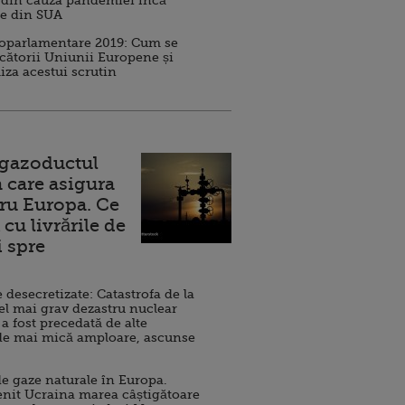
 din cauza pandemiei încă
ve din SUA
roparlamentare 2019: Cum se
cătorii Uniunii Europene și
iza acestui scrutin
 gazoductul
 care asigura
ru Europa. Ce
cu livrările de
i spre
esecretizate: Catastrofa de la
el mai grav dezastru nuclear
 a fost precedată de alte
de mai mică amploare, ascunse
e gaze naturale în Europa.
nit Ucraina marea câștigătoare