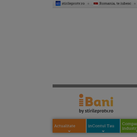
stirileprotv.ro
Romania, te iubesc
Compani
Actualitate
inContul Tau
industri