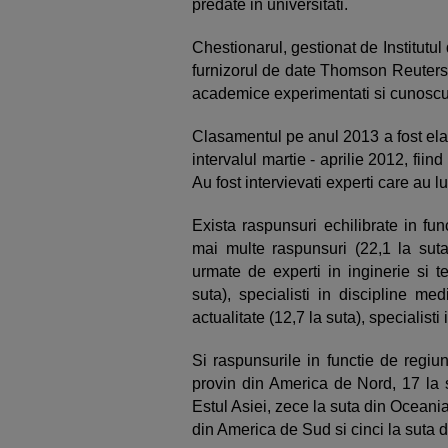
predate in universitati.
Chestionarul, gestionat de Institutu
furnizorul de date Thomson Reuters,
academice experimentati si cunoscuti
Clasamentul pe anul 2013 a fost elab
intervalul martie - aprilie 2012, fiin
Au fost intervievati experti care au 
Exista raspunsuri echilibrate in fun
mai multe raspunsuri (22,1 la suta)
urmate de experti in inginerie si te
suta), specialisti in discipline med
actualitate (12,7 la suta), specialisti 
Si raspunsurile in functie de regiun
provin din America de Nord, 17 la 
Estul Asiei, zece la suta din Oceania
din America de Sud si cinci la suta d