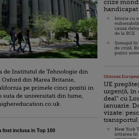
crize mondi
handicapat 
Istorie cu 
vulnerabilă
cauza dator
de la BCE
Șomajul în 
de criză. R
puțini șom
 de Institutul de Tehnologie din
Uniunea Europea
 Oxford din Marea Britanie,
UE pregăte
lifornia pe primele cinci pozitii in
urgență, în
o suta de universitati din lume,
deal” cu Lo
highereducation.co.uk.
ianuarie. 
vizate: pesc
transportul 
New York T
 fost inclusa in Top 100
intrarea în