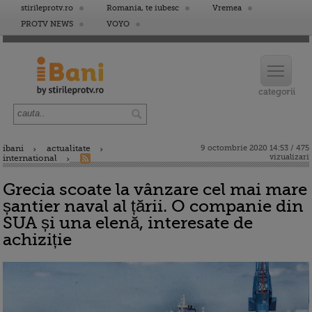
stirileprotv.ro
Romania, te iubesc
Vremea
PROTV NEWS
VOYO
ibani
actualitate
9 octombrie 2020 14:53 / 475
vizualizari
international
Grecia scoate la vânzare cel mai mare
șantier naval al țării. O companie din
SUA și una elenă, interesate de
achiziție