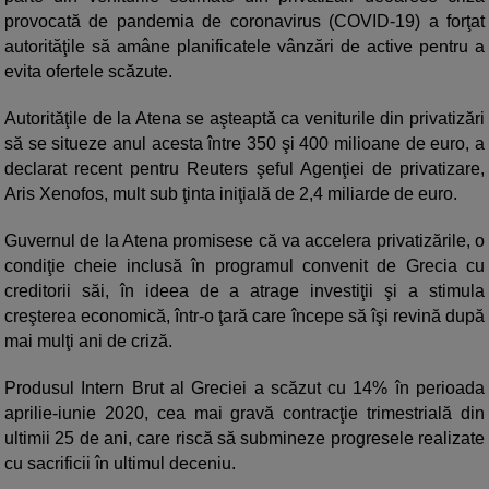
provocată de pandemia de coronavirus (COVID-19) a forţat
autorităţile să amâne planificatele vânzări de active pentru a
evita ofertele scăzute.
Autorităţile de la Atena se aşteaptă ca veniturile din privatizări
să se situeze anul acesta între 350 şi 400 milioane de euro, a
declarat recent pentru Reuters şeful Agenţiei de privatizare,
Aris Xenofos, mult sub ţinta iniţială de 2,4 miliarde de euro.
Guvernul de la Atena promisese că va accelera privatizările, o
condiţie cheie inclusă în programul convenit de Grecia cu
creditorii săi, în ideea de a atrage investiţii şi a stimula
creşterea economică, într-o ţară care începe să îşi revină după
mai mulţi ani de criză.
Produsul Intern Brut al Greciei a scăzut cu 14% în perioada
aprilie-iunie 2020, cea mai gravă contracţie trimestrială din
ultimii 25 de ani, care riscă să submineze progresele realizate
cu sacrificii în ultimul deceniu.