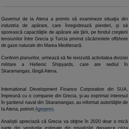
Guvernul de la Atena a promis să examineze situaţia din
industria de apărare, care înregistrează pierderi, şi să
sporească capacităţile de apărare ale ţării, pe fondul creşterii
tensiunilor între Grecia şi Turcia privind zăcămintele offshore
de gaze naturale din Marea Mediterană.
Conform planurilor, urmează să fie revizuită activitatea diviziei
militare a Hellenic Shipyards, care are sediul în
Skaramangas, lângă Atena.
International Development Finance Corporation din SUA,
împreună cu o companie din Grecia, şi-au exprimat interesul
în şantierul naval din Skaramangas, au informat autorităţile de
la Atena, potrivit
Agerpres
.
Analiştii apreciază că Grecia va obţine în 2020 doar o mică
parte din veniturile estimate din privatizări deoarece criza