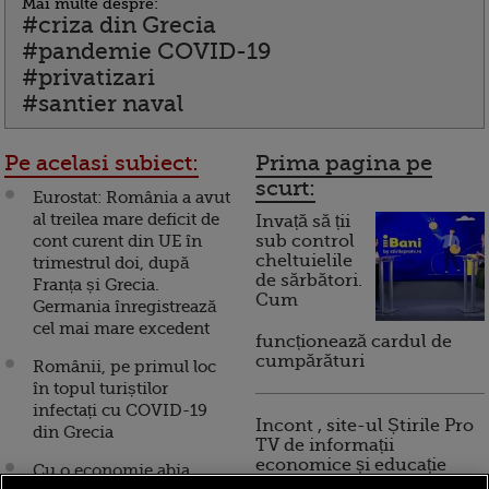
Mai multe despre:
#criza din Grecia
#pandemie COVID-19
#privatizari
#santier naval
Pe acelasi subiect:
Prima pagina pe
scurt:
Eurostat: România a avut
al treilea mare deficit de
Invață să ții
cont curent din UE în
sub control
cheltuielile
trimestrul doi, după
de sărbători.
Franța și Grecia.
Cum
Germania înregistrează
cel mai mare excedent
funcționează cardul de
cumpărături
Românii, pe primul loc
în topul turiștilor
infectați cu COVID-19
Incont , site-ul Știrile Pro
din Grecia
TV de informații
economice și educație
Cu o economie abia
financiară, a devenit iBani