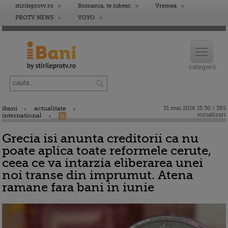
stirileprotv.ro
Romania, te iubesc
Vremea
PROTV NEWS
VOYO
ibani
actualitate
31 mai 2016 15:30 / 385
vizualizari
international
Grecia isi anunta creditorii ca nu
poate aplica toate reformele cerute,
ceea ce va intarzia eliberarea unei
noi transe din imprumut. Atena
ramane fara bani in iunie