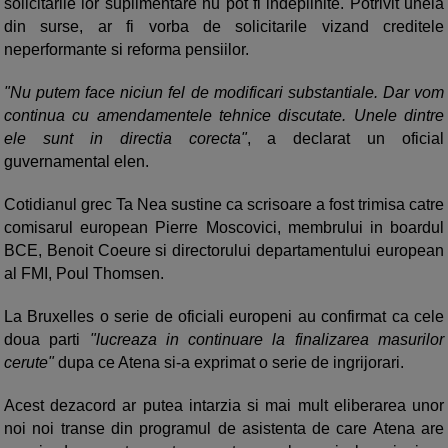
solicitarile lor suplimentare nu pot fi indeplinite. Potrivit uneia
din surse, ar fi vorba de solicitarile vizand creditele
neperformante si reforma pensiilor.
"Nu putem face niciun fel de modificari substantiale. Dar vom
continua cu amendamentele tehnice discutate. Unele dintre
ele sunt in directia corecta"
, a declarat un oficial
guvernamental elen.
Cotidianul grec Ta Nea sustine ca scrisoare a fost trimisa catre
comisarul european Pierre Moscovici, membrului in boardul
BCE, Benoit Coeure si directorului departamentului european
al FMI, Poul Thomsen.
La Bruxelles o serie de oficiali europeni au confirmat ca cele
doua parti
"lucreaza in continuare la finalizarea masurilor
cerute"
dupa ce Atena si-a exprimat o serie de ingrijorari.
Acest dezacord ar putea intarzia si mai mult eliberarea unor
noi noi transe din programul de asistenta de care Atena are