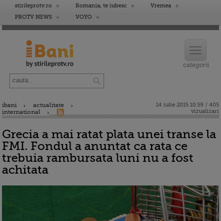
stirileprotv.ro
Romania, te iubesc
Vremea
PROTV NEWS
VOYO
ibani
actualitate
14 iulie 2015 10:59 / 405
vizualizari
international
Grecia a mai ratat plata unei transe la
FMI. Fondul a anuntat ca rata ce
trebuia rambursata luni nu a fost
achitata