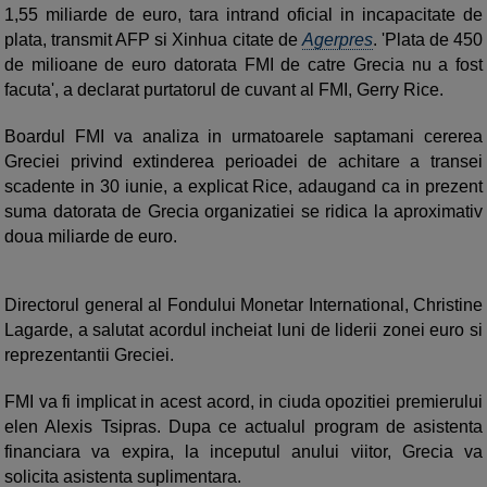
1,55 miliarde de euro, tara intrand oficial in incapacitate de
plata, transmit AFP si Xinhua citate de
Agerpres
. 'Plata de 450
de milioane de euro datorata FMI de catre Grecia nu a fost
facuta', a declarat purtatorul de cuvant al FMI, Gerry Rice.
Boardul FMI va analiza in urmatoarele saptamani cererea
Greciei privind extinderea perioadei de achitare a transei
scadente in 30 iunie, a explicat Rice, adaugand ca in prezent
suma datorata de Grecia organizatiei se ridica la aproximativ
doua miliarde de euro.
Directorul general al Fondului Monetar International, Christine
Lagarde, a salutat acordul incheiat luni de liderii zonei euro si
reprezentantii Greciei.
FMI va fi implicat in acest acord, in ciuda opozitiei premierului
elen Alexis Tsipras. Dupa ce actualul program de asistenta
financiara va expira, la inceputul anului viitor, Grecia va
solicita asistenta suplimentara.