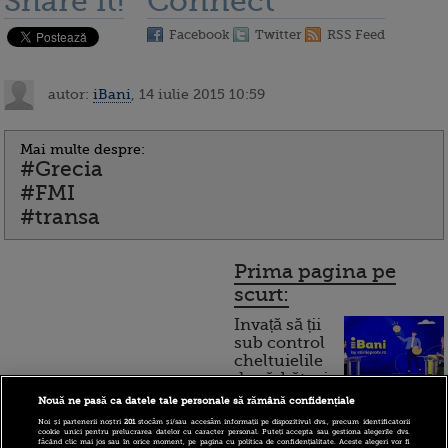
Share it!
Connect
Facebook
Twitter
RSS Feed
autor:
iBani
, 14 iulie 2015 10:59
Mai multe despre:
#Grecia
#FMI
#transa
Prima pagina pe
scurt:
Invață să ții
sub control
cheltuielile
de sărbători.
Cum
Nouă ne pasă ca datele tale personale să rămână confidențiale
Noi și partenerii noștri
201
stocăm și/sau accesăm informații pe dispozitivul dvs., precum identificatorii
funcționează cardul de
cookie unici pentru prelucrarea datelor cu caracter personal. Puteți accepta sau gestiona alegerile dvs.
făcând clic mai jos sau în orice moment, pe pagina cu politica de confidențialitate. Aceste alegeri vor fi