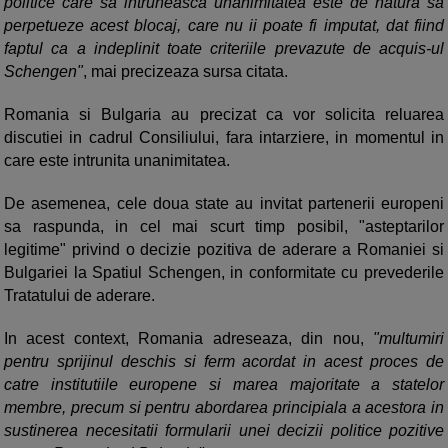
politice care sa intruneasca unanimitatea este de natura sa
perpetueze acest blocaj, care nu ii poate fi imputat, dat fiind
faptul ca a indeplinit toate criteriile prevazute de acquis-ul
Schengen"
, mai precizeaza sursa citata.
Romania si Bulgaria au precizat ca vor solicita reluarea
discutiei in cadrul Consiliului, fara intarziere, in momentul in
care este intrunita unanimitatea.
De asemenea, cele doua state au invitat partenerii europeni
sa raspunda, in cel mai scurt timp posibil, "asteptarilor
legitime" privind o decizie pozitiva de aderare a Romaniei si
Bulgariei la Spatiul Schengen, in conformitate cu prevederile
Tratatului de aderare.
In acest context, Romania adreseaza, din nou,
"multumiri
pentru sprijinul deschis si ferm acordat in acest proces de
catre institutiile europene si marea majoritate a statelor
membre, precum si pentru abordarea principiala a acestora in
sustinerea necesitatii formularii unei decizii politice pozitive