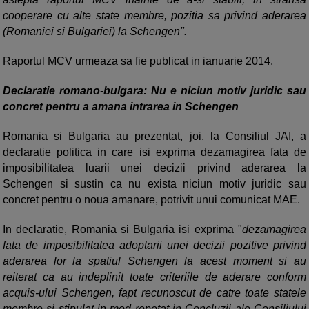
cooperare cu alte state membre, pozitia sa privind aderarea
(Romaniei si Bulgariei) la Schengen".
Raportul MCV urmeaza sa fie publicat in ianuarie 2014.
Declaratie romano-bulgara: Nu e niciun motiv juridic sau
concret pentru a amana intrarea in Schengen
Romania si Bulgaria au prezentat, joi, la Consiliul JAI, a
declaratie politica in care isi exprima dezamagirea fata de
imposibilitatea luarii unei decizii privind aderarea la
Schengen si sustin ca nu exista niciun motiv juridic sau
concret pentru o noua amanare, potrivit unui comunicat MAE.
In declaratie, Romania si Bulgaria isi exprima "
dezamagirea
fata de imposibilitatea adoptarii unei decizii pozitive privind
aderarea lor la spatiul Schengen la acest moment si au
reiterat ca au indeplinit toate criteriile de aderare conform
acquis-ului Schengen, fapt recunoscut de catre toate statele
membre si stipulat in mod repetat in Concluzii ale Consiliului