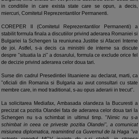
in conditiile in care exista state care se opun, a decis,
miercuri, Comitetul Reprezentantilor Permanenti.
COREPER II (Comitetul Reprezentantilor Permanenti) a
stabilit formula finala a discutiilor privind aderarea Romaniei si
Bulgariei la Schengen la reuniunea Justitie si Afaceri Interne
de joi. Astfel, s-a decis ca ministrii de interne sa discute
despre "situatia la zi" a dosarului, formula ce exclude orice fel
de decizie privind aderarea celor doua tari.
Surse din cadrul Presedintiei lituaniene au declarat, marti, ca
"oficiali din Romania si Bulgaria au avut consultari cu state
membre care, in mod traditional, s-au opus aderarii in trecut".
La solicitarea Mediafax, Ambasada olandeza la Bucuresti a
precizat ca pozitia Olandei fata de aderarea celor doua tari la
Schengen nu s-a schimbat in ultimul timp. "
Nimic nu s-a
schimbat in ceea ce priveste pozitia Olandei", a comunicat
misiunea diplomatica, reamintind ca Guvernul de la Haga "va
astepta raportul MCV inainte de a-si stabili, in stransa