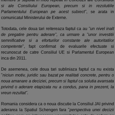
si ale Consiliului European, precum si in rezolutiile
Parlamentului European pe acest subiect"
, se arata in
comunicatul Ministerului de Externe.
Totodata, cele doua tari reitereaza faptul ca au
"un nivel inalt
de pregatire pentru aderare", ca urmare a "unor investitii
semnificative si a eforturilor constante ale autoritatilor
competente
", fapt confirmat de evaluarile efectuate si
recunoscut de catre Consiliul UE si Parlamentul European
inca din 2011.
De asemenea, cele doua tari subliniaza faptul ca nu exista
"
niciun motiv, juridic sau bazat pe realitati concrete, pentru o
noua amanare a deciziei, precum si faptul ca solutia avansata
privind o aderare etapizata nu a condus, pana in prezent, la
vreun rezultat".
Romania considera ca o noua discutie la Consiliul JAI privind
aderarea la Spatiul Schengen fara "
perspectiva unei decizii