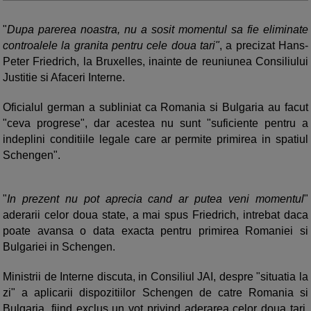
"
Dupa parerea noastra, nu a sosit momentul sa fie eliminate
controalele la granita pentru cele doua tari"
, a precizat Hans-
Peter Friedrich, la Bruxelles, inainte de reuniunea Consiliului
Justitie si Afaceri Interne.
Oficialul german a subliniat ca Romania si Bulgaria au facut
"ceva progrese", dar acestea nu sunt "suficiente pentru a
indeplini conditiile legale care ar permite primirea in spatiul
Schengen".
"
In prezent nu pot aprecia cand ar putea veni momentul
"
aderarii celor doua state, a mai spus Friedrich, intrebat daca
poate avansa o data exacta pentru primirea Romaniei si
Bulgariei in Schengen.
Ministrii de Interne discuta, in Consiliul JAI, despre "situatia la
zi" a aplicarii dispozitiilor Schengen de catre Romania si
Bulgaria, fiind exclus un vot privind aderarea celor doua tari,