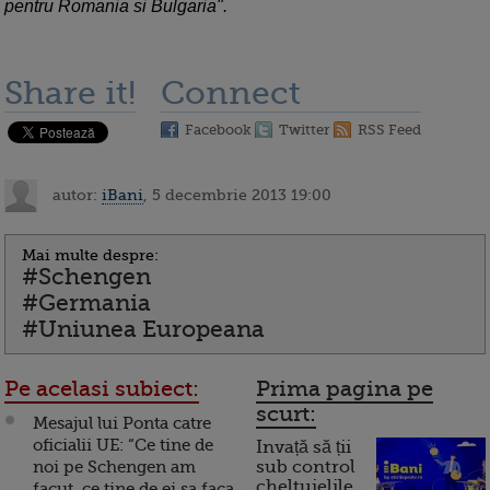
pentru Romania si Bulgaria".
Share it!
Connect
Facebook
Twitter
RSS Feed
autor:
iBani
, 5 decembrie 2013 19:00
Mai multe despre:
#Schengen
#Germania
#Uniunea Europeana
Pe acelasi subiect:
Prima pagina pe
scurt:
Mesajul lui Ponta catre
oficialii UE: “Ce tine de
Invață să ții
noi pe Schengen am
sub control
cheltuielile
facut, ce tine de ei sa faca