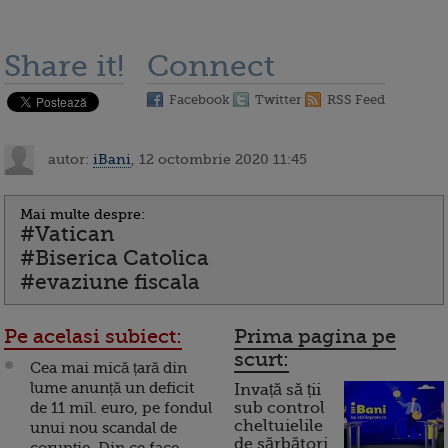
Share it!
Connect
Facebook
Twitter
RSS Feed
autor:
iBani
, 12 octombrie 2020 11:45
Mai multe despre:
#Vatican
#Biserica Catolica
#evaziune fiscala
Pe acelasi subiect:
Prima pagina pe
scurt:
Cea mai mică țară din
lume anunță un deficit
Invață să ții
de 11 mil. euro, pe fondul
sub control
cheltuielile
unui nou scandal de
de sărbători.