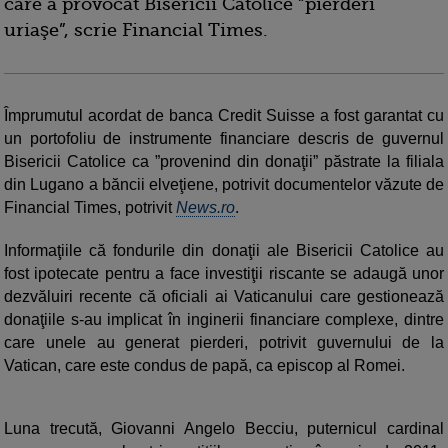
care a provocat Bisericii Catolice ”pierderi
uriaşe”, scrie Financial Times.
Împrumutul acordat de banca Credit Suisse a fost garantat cu
un portofoliu de instrumente financiare descris de guvernul
Bisericii Catolice ca ”provenind din donaţii” păstrate la filiala
din Lugano a băncii elveţiene, potrivit documentelor văzute de
Financial Times, potrivit
News.ro
.
Informaţiile că fondurile din donaţii ale Bisericii Catolice au
fost ipotecate pentru a face investiţii riscante se adaugă unor
dezvăluiri recente că oficiali ai Vaticanului care gestionează
donaţiile s-au implicat în inginerii financiare complexe, dintre
care unele au generat pierderi, potrivit guvernului de la
Vatican, care este condus de papă, ca episcop al Romei.
Luna trecută, Giovanni Angelo Becciu, puternicul cardinal