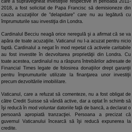
care a supravegheat investiţiile respective în perioada 2011-
2018, a fost solicitat de Papa Francisc să demisioneze din
cauza acuzaţiilor de ”delapidare” care nu au legătură cu
împrumuturile sau investiţia din Londra.
Cardinalul Becciu neagă orice neregulă şi a afirmat că se va
apăra de toate acuzaţiile. Vaticanul nu l-a acuzat pentru nicio
faptă. Cardinalul a negat în mod repetat că activele caritabile
au fost investite în dezvoltarea proprietăţii din Londra. Cu
toate acestea, cardinalul nu a răspuns întrebărilor adresate de
Financial Times legate de folosirea donaţiilor drept garanţii
pentru împrumuturile utilizate la finanţarea unor investiţii
precum dezvoltările imobililare.
Vaticanul, care a refuzat să comenteze, nu a fost obligat de
către Credit Suisse să vândă active, dar a optat în schimb să
îşi reducă în mod voluntar datoriile faţă de bancă, a declarat o
persoană apropiată tranzacţiei. Persoana a precizat că
guvernul Vaticanului încearcă să îşi reducă expunerea la
credite.