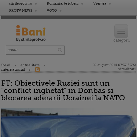
stirileprotv.ro
Romania, te iubesc
Vremea
PROTV NEWS
VOYO
ibani
actualitate
29 august 2014 07:37 / 392
vizualizari
international
FT: Obiectivele Rusiei sunt un
"conflict inghetat" in Donbas si
blocarea aderarii Ucrainei la NATO