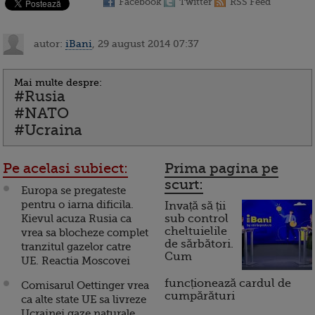
Facebook
Twitter
RSS Feed
autor:
iBani
, 29 august 2014 07:37
Mai multe despre:
#Rusia
#NATO
#Ucraina
Pe acelasi subiect:
Prima pagina pe
scurt:
Europa se pregateste
pentru o iarna dificila.
Invață să ții
Kievul acuza Rusia ca
sub control
cheltuielile
vrea sa blocheze complet
de sărbători.
tranzitul gazelor catre
Cum
UE. Reactia Moscovei
funcționează cardul de
Comisarul Oettinger vrea
cumpărături
ca alte state UE sa livreze
Ucrainei gaze naturale,