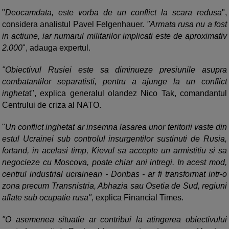
"
Deocamdata, este vorba de un conflict la scara redusa
",
considera analistul Pavel Felgenhauer.
"Armata rusa nu a fost
in actiune, iar numarul militarilor implicati este de aproximativ
2.000
", adauga expertul.
"Obiectivul Rusiei este sa diminueze presiunile asupra
combatantilor separatisti, pentru a ajunge la un conflict
ingheta
t", explica generalul olandez Nico Tak, comandantul
Centrului de criza al NATO.
"
Un conflict inghetat ar insemna lasarea unor teritorii vaste din
estul Ucrainei sub controlul insurgentilor sustinuti de Rusia,
fortand, in acelasi timp, Kievul sa accepte un armistitiu si sa
negocieze cu Moscova, poate chiar ani intregi. In acest mod,
centrul industrial ucrainean - Donbas - ar fi transformat intr-o
zona precum Transnistria, Abhazia sau Osetia de Sud, regiuni
aflate sub ocupatie rusa"
, explica Financial Times.
"O asemenea situatie ar contribui la atingerea obiectivului