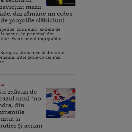
a secolului
raviețuit marii
ale, dar rămâne un colos
de propriile slăbiciuni
repetiție: zona euro, extrem de
 la șocuri, în principal din
iilor. Avertisment îngrijorător
Europa a atins nivelul dinainte
omânia, între țările cu cei mai
eri
na
ște măsuri de
 cazul unui ”no
ndra, din
Domeniile
uitul şi
rutier şi aerian