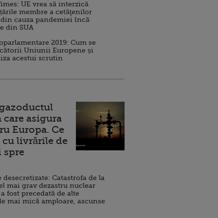
imes: UE vrea să interzică
 țările membre a cetăţenilor
 din cauza pandemiei încă
ve din SUA
roparlamentare 2019: Cum se
cătorii Uniunii Europene și
iza acestui scrutin
 gazoductul
 care asigura
ru Europa. Ce
cu livrările de
i spre
esecretizate: Catastrofa de la
el mai grav dezastru nuclear
 a fost precedată de alte
de mai mică amploare, ascunse