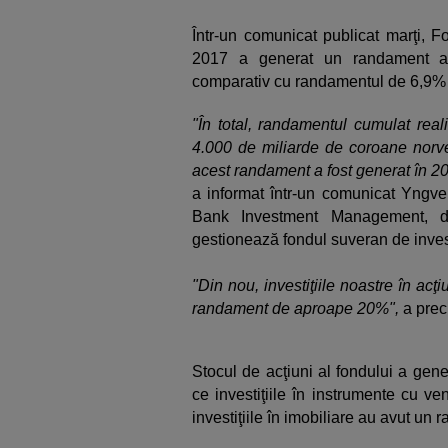
Într-un comunicat publicat marţi, F
2017 a generat un randament al 
comparativ cu randamentul de 6,9% î
"În total, randamentul cumulat real
4.000 de miliarde de coroane norveg
acest randament a fost generat în 20
a informat într-un comunicat Yngve
Bank Investment Management, di
gestionează fondul suveran de invest
"Din nou, investiţiile noastre în ac
randament de aproape 20%",
a prec
Stocul de acţiuni al fondului a gen
ce investiţiile în instrumente cu v
investiţiile în imobiliare au avut un