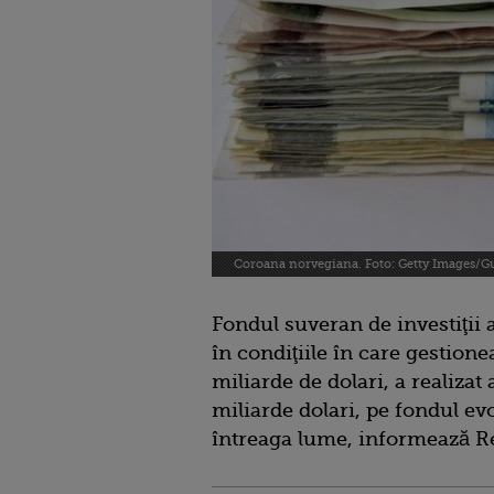
Coroana norvegiana. Foto: Getty Images/Gu
Fondul suveran de investiţii
în condiţiile în care gestione
miliarde de dolari, a realiza
miliarde dolari, pe fondul evo
întreaga lume, informează R