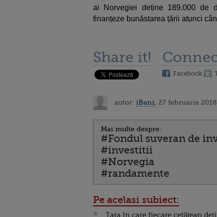
ai Norvegiei deține 189.000 de d
finanțeze bunăstarea țării atunci cân
Share it!
Connec
Facebook
autor:
iBani
, 27 februarie 2018
Mai multe despre:
#Fondul suveran de inve
#investitii
#Norvegia
#randamente
Pe acelasi subiect:
Țara în care fiecare cetățean deț