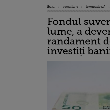
ibani
actualitate
international
Fondul suver
lume, a deven
randament de 
investiți ban