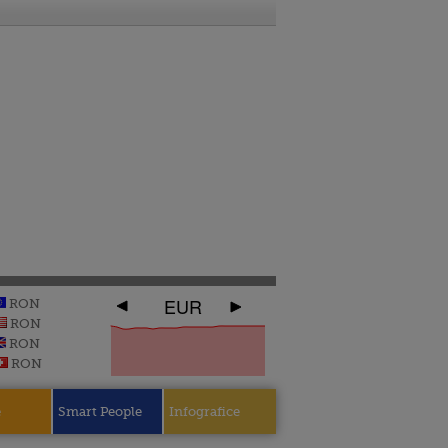
EUR
RON
RON
RON
RON
e
Smart People
Infografice