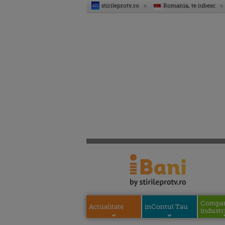
stirileprotv.ro
Romania, te iubesc
Compani
Actualitate
inContul Tau
industri