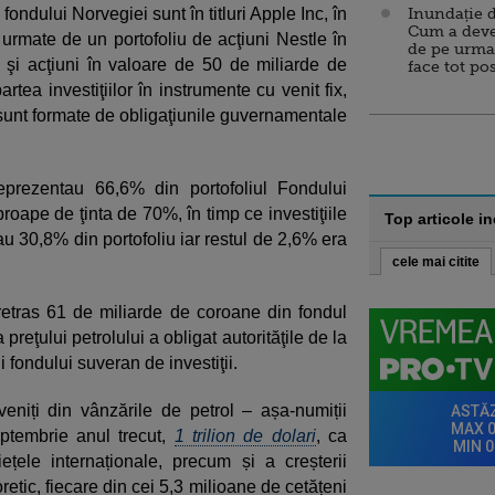
 fondului Norvegiei sunt în titluri Apple Inc, în
Inundație d
Cum a deve
urmate de un portofoliu de acţiuni Nestle în
de pe urma
şi acţiuni în valoare de 50 de miliarde de
face tot po
tea investiţiilor în instrumente cu venit fix,
i sunt formate de obligaţiunile guvernamentale
reprezentau 66,6% din portofoliul Fondului
proape de ţinta de 70%, în timp ce investiţiile
Top articole i
au 30,8% din portofoliu iar restul de 2,6% era
cele mai citite
retras 61 de miliarde de coroane din fondul
reţului petrolului a obligat autorităţile de la
 fondului suveran de investiţii.
eveniți din vânzările de petrol – așa-numiții
eptembrie anul trecut,
1 trilion de dolari
, ca
ețele internaționale, precum și a creșterii
oretic, fiecare din cei 5,3 milioane de cetățeni