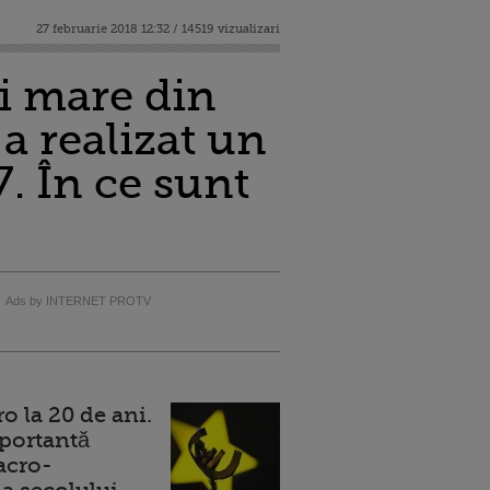
27 februarie 2018 12:32 / 14519 vizualizari
i mare din
a realizat un
. În ce sunt
Ads by INTERNET PROTV
 la 20 de ani.
portantă
acro-