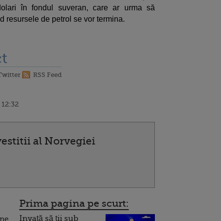
olari în fondul suveran, care ar urma să
d resursele de petrol se vor termina.
t
Twitter
RSS Feed
 12:32
stitii al Norvegiei
Prima pagina pe scurt:
Invață să ții sub
ine