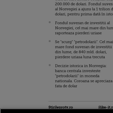
200.000 de dolari. Fondul suve
al Norvegiei a ajuns la 1 trilion 
dolari, pentru prima dată în isto
Fondul suveran de investitii al
Norvegiei, cel mai mare din lu
raporteaza pierderi uriase
Se "scurg" "petrodolarii". Cel ma
mare fond suveran de investitii
din lume, de 840 mld. dolari,
pierdere uriasa luna trecuta
Decizie istorica in Norvegia:
banca centrala investeste
"petrodolarii" in moneda
nationala. Coroana se apreciaza
fata de dolar
Stirileprotv.ro
ilike-it.