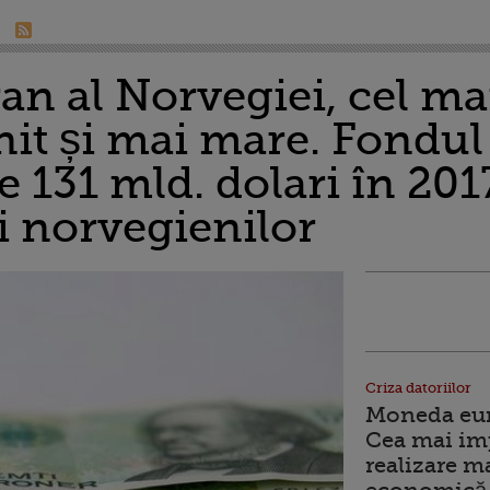
an al Norvegiei, cel ma
it și mai mare. Fondul 
131 mld. dolari în 2017
ii norvegienilor
Criza datoriilor
Moneda euro
Cea mai im
realizare m