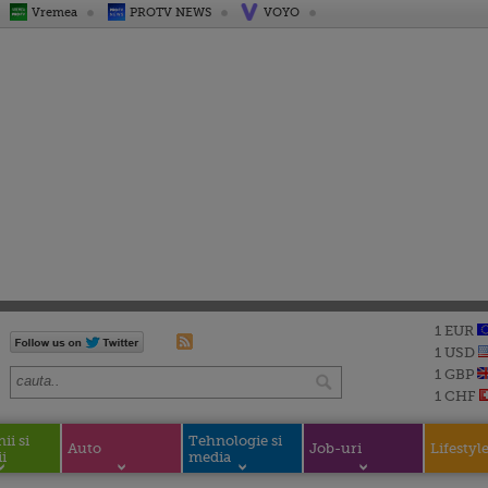
Vremea
PROTV NEWS
VOYO
1 EUR
1 USD
1 GBP
1 CHF
i si
Tehnologie si
Auto
Job-uri
Lifestyl
i
media