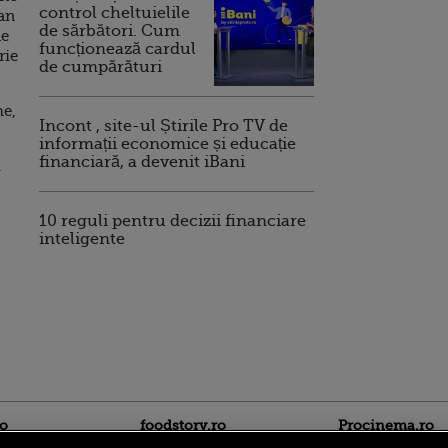
control cheltuielile
ran
de sărbători. Cum
de
funcționează cardul
rie
de cumpărături
me,
Incont , site-ul Știrile Pro TV de
informații economice și educație
financiară, a devenit iBani
i
10 reguli pentru decizii financiare
inteligente
ro
foodstory.ro
Procinema.ro