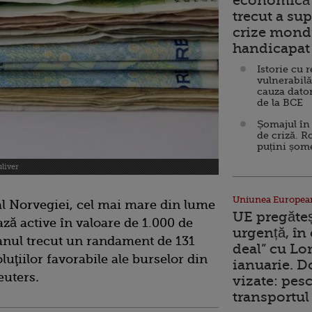
economică 
trecut a sup
crize mondi
handicapat 
Istorie cu 
vulnerabilă
cauza dator
de la BCE
Șomajul în 
de criză. R
puțini șom
liver
Uniunea Europea
 al Norvegiei, cel mai mare din lume
UE pregăte
ază active în valoare de 1.000 de
urgență, în
t anul trecut un randament de 131
deal” cu Lo
luţiilor favorabile ale burselor din
ianuarie. 
euters
.
vizate: pesc
transportul 