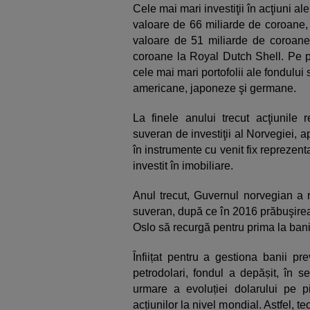
Cele mai mari investiţii în acţiuni ale
valoare de 66 miliarde de coroane, 
valoare de 51 miliarde de coroane 
coroane la Royal Dutch Shell. Pe par
cele mai mari portofolii ale fondulu
americane, japoneze şi germane.
La finele anului trecut acţiunile 
suveran de investiţii al Norvegiei, a
în instrumente cu venit fix reprezent
investit în imobiliare.
Anul trecut, Guvernul norvegian a 
suveran, după ce în 2016 prăbuşirea p
Oslo să recurgă pentru prima la banii
Înfiițat pentru a gestiona banii pr
petrodolari, fondul a depășit, în s
urmare a evoluției dolarului pe pi
acțiunilor la nivel mondial. Astfel, te