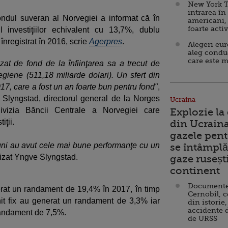
New York T
intrarea în
ondul suveran al Norvegiei a informat că în
americani,
foarte acti
investiţiilor echivalent cu 13,7%, dublu
nregistrat în 2016, scrie
Agerpres
.
Alegeri eu
aleg condu
care este m
izat de fond de la înfiinţarea sa a trecut de
iene (511,18 miliarde dolari). Un sfert din
17, care a fost un an foarte bun pentru fond"
,
 Slyngstad, directorul general de la Norges
Ucraina
vizia Băncii Centrale a Norvegiei care
Explozie la
iţii.
din Ucraina
gazele pent
ţiuni au avut cele mai bune performanţe cu un
se întâmplă 
izat Yngve Slyngstad.
gaze ruseșt
continent
Documente d
erat un randament de 19,4% în 2017, în timp
Cernobîl, c
enit fix au generat un randament de 3,3% iar
din istorie,
accidente 
 randament de 7,5%.
de URSS