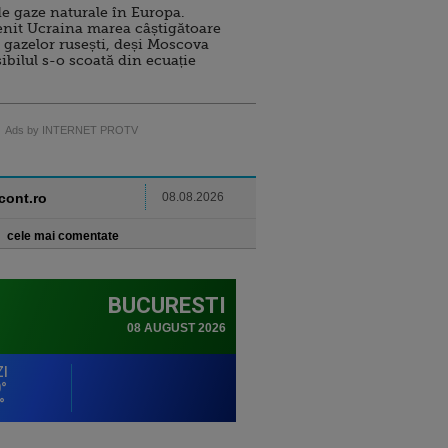
e gaze naturale în Europa.
nit Ucraina marea câștigătoare
 gazelor rusești, deși Moscova
sibilul s-o scoată din ecuație
Ads by INTERNET PROTV
ncont.ro
08.08.2026
cele mai comentate