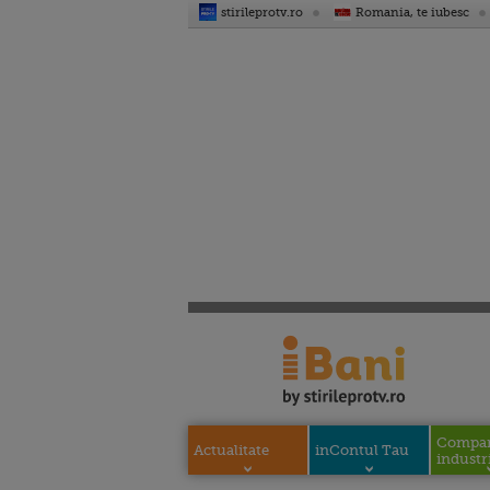
stirileprotv.ro
Romania, te iubesc
Compani
Actualitate
inContul Tau
industri