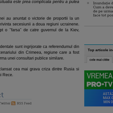
ituatia este prea complicata pentru a putea
Inundație d
Cum a deve
de pe urma
face tot po
inei au anuntat o victorie de proportii la un
ivinta secesiunii a doua regiuni ucrainene.
pt o "farsa" de catre guvernul de la Kiev,
cidentale sunt ingrijorate ca referendumul din
Top articole i
cenariului din Crimeea, regiune care a fost
rma unei consultari publice similare.
cele mai citite
clansat cea mai grava criza dintre Rusia si
ui Rece.
t
Twitter
RSS Feed