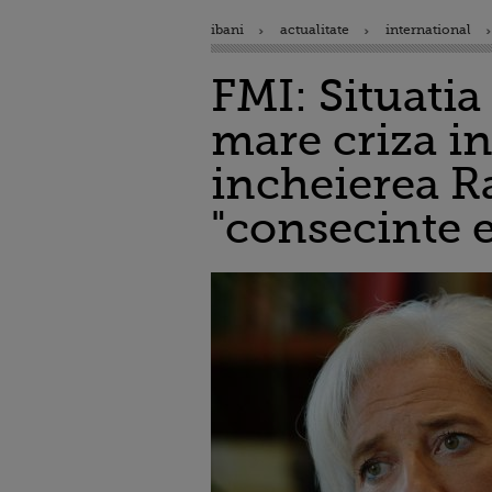
ibani
actualitate
international
FMI: Situatia
mare criza in
incheierea Ra
"consecinte 