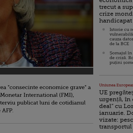
economică 
trecut a sup
crize mondi
handicapat 
Istorie cu 
vulnerabilă
cauza dator
de la BCE
Șomajul în 
de criză. R
puțini șom
Uniunea Europea
vea "consecinte economice grave" a
UE pregăte
 Monetar International (FMI),
urgență, în
terviu publicat luni de cotidianul
deal” cu Lo
e AFP.
ianuarie. 
vizate: pesc
transportul 