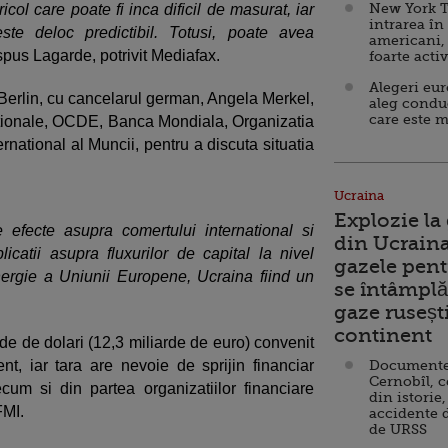
New York T
col care poate fi inca dificil de masurat, iar
intrarea în
este deloc predictibil. Totusi, poate avea
americani,
 spus Lagarde, potrivit Mediafax.
foarte acti
Alegeri eu
a Berlin, cu cancelarul german, Angela Merkel,
aleg condu
care este m
ernationale, OCDE, Banca Mondiala, Organizatia
rnational al Muncii, pentru a discuta situatia
Ucraina
Explozie la
 efecte asupra comertului international si
din Ucraina
plicatii asupra fluxurilor de capital la nivel
gazele pent
energie a Uniunii Europene, Ucraina fiind un
se întâmplă 
gaze ruseșt
continent
e de dolari (12,3 miliarde de euro) convenit
t, iar tara are nevoie de sprijin financiar
Documente d
Cernobîl, c
recum si din partea organizatiilor financiare
din istorie,
FMI.
accidente 
de URSS