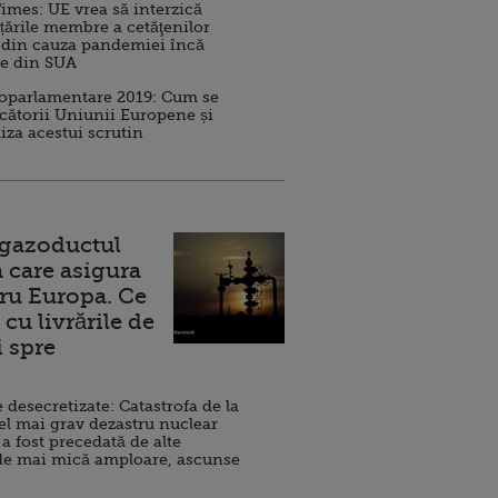
imes: UE vrea să interzică
 țările membre a cetăţenilor
 din cauza pandemiei încă
ve din SUA
roparlamentare 2019: Cum se
cătorii Uniunii Europene și
iza acestui scrutin
 gazoductul
 care asigura
ru Europa. Ce
cu livrările de
i spre
esecretizate: Catastrofa de la
el mai grav dezastru nuclear
 a fost precedată de alte
de mai mică amploare, ascunse