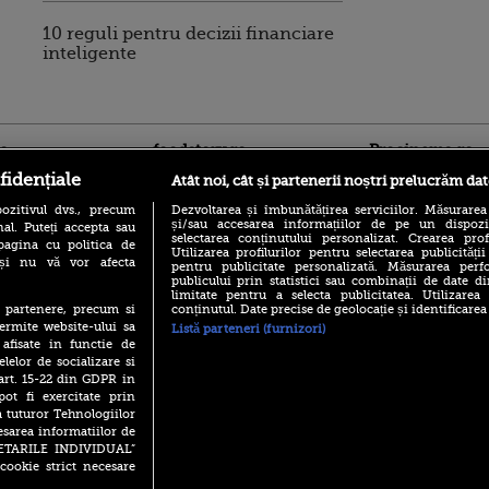
10 reguli pentru decizii financiare
inteligente
ro
foodstory.ro
Procinema.ro
fidențiale
Atât noi, cât și partenerii noștri prelucrăm dat
ozitivul dvs., precum
Dezvoltarea și îmbunătățirea serviciilor. Măsurarea
și/sau accesarea informațiilor de pe un dispoziti
al. Puteți accepta sau
selectarea conținutului personalizat. Crearea prof
pagina cu politica de
Utilizarea profilurilor pentru selectarea publicității
i și nu vă vor afecta
pentru publicitate personalizată. Măsurarea perfo
publicului prin statistici sau combinații de date di
limitate pentru a selecta publicitatea. Utilizarea
(P) Descoperă Lumea
conținutul. Date precise de geolocație și identificarea
te partenere, precum si
Nikolaj Coster-Wa
Evenimentelor din România
ermite website-ului sa
Listă parteneri (furnizori)
Urzeala Tronurilor
cu Transilvania Events!
 afisate in functie de
Annabelle Wallis,
lui Sebastian Stan,
elelor de socializare si
(P) Raku, gaming intens și o
prinși într-o curs
 art. 15-22 din GDPR in
pauză binemeritată cu...
pizza Guseppe
pot fi exercitate prin
Emoții intense pe
a tuturor Tehnologiilor
Sebastian Stan! Iub
(P) Poți folosi bonurile de
esarea informatiilor de
Annabelle, l-a făcu
masă pentru a comanda
SETARILE INDIVIDUAL”
mâncare acasă? Lista
Din 14 septembrie
cookie strict necesare
aplicațiilor care le acceptă
Popescu revine în 