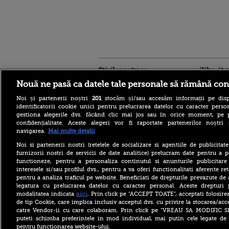
Stirileprotv.ro
ilike-it.
Nouă ne pasă ca datele tale personale să rămână con
Noi și partenerii noștri
201
stocăm și/sau accesăm informații pe disp
identificatorii cookie unici pentru prelucrarea datelor cu caracter person
gestiona alegerile dvs. făcând clic mai jos sau în orice moment, pe 
confidențialitate. Aceste alegeri vor fi raportate partenerilor noștr
navigarea.
Mai multe detalii
Furtunile au făcut ravagii în
mai multe județe. Mai mulți
Noi si partenerii nostri (retelele de socializare si agentiile de publicita
copaci au fost doborâți și
furnizorii nostri de servicii de date analitice) prelucram date pentru a p
zeci de mașini au fost
avariate
functioneze, pentru a personaliza continutul si anunturile publicitare
interesele si/sau profilul dvs., pentru a va oferi functionalitati aferente ret
Drona care a explodat în
pentru a analiza traficul pe website. Beneficiati de drepturile prevazute de
Bulgaria, la granița cu
legatura cu prelucrarea datelor cu caracter personal. Aceste drepturi 
România, a fost identificată.
aici
modalitatea indicata
. Prin click pe “ACCEPT TOATE”, acceptati folosire
Anunțul autorităților de la
Sofia
de tip Cookie, care implica inclusiv acceptul dvs. cu privire la stocarea/acc
catre Vendor-ii cu care colaboram. Prin click pe “VREAU SA MODIFIC 
De ce ne place atât de mult
puteti schimba preferintele in mod individual, mai putin cele legate de 
carnea la grătar. Cât de
pentru functionarea website-ului.