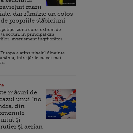
a secolului
raviețuit marii
ale, dar rămâne un colos
de propriile slăbiciuni
repetiție: zona euro, extrem de
 la șocuri, în principal din
iilor. Avertisment îngrijorător
Europa a atins nivelul dinainte
omânia, între țările cu cei mai
eri
na
ște măsuri de
 cazul unui ”no
ndra, din
Domeniile
uitul şi
rutier şi aerian