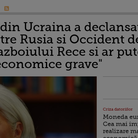
 din Ucraina a declansa
tre Rusia si Occident de
zboiului Rece si ar pu
economice grave"
Criza datoriilor
Moneda euro
Cea mai im
realizare m