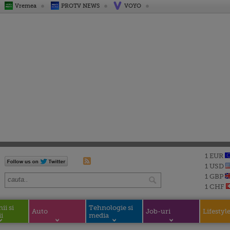
Vremea
PROTV NEWS
VOYO
1 EUR
1 USD
1 GBP
1 CHF
i si
Tehnologie si
Auto
Job-uri
Lifestyl
i
media