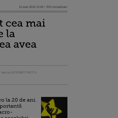
12 mai 2014 12:28 / 905 vizualizari
t cea mai
 la
tea avea
Ads by INTERNET PROTV
 la 20 de ani.
portantă
acro-