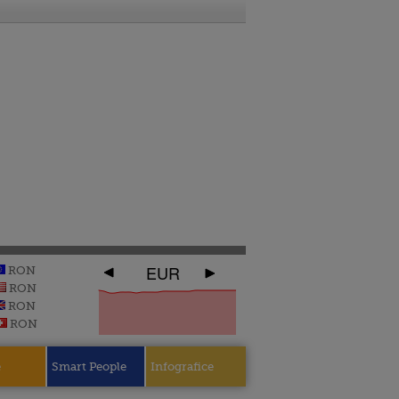
EUR
RON
RON
RON
RON
e
Smart People
Infografice