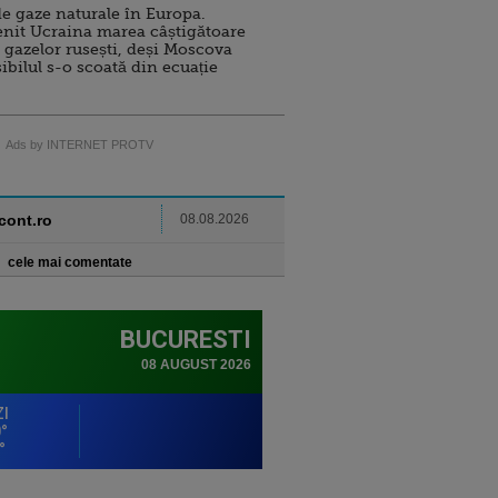
e gaze naturale în Europa.
nit Ucraina marea câștigătoare
 gazelor rusești, deși Moscova
sibilul s-o scoată din ecuație
Ads by INTERNET PROTV
ncont.ro
08.08.2026
cele mai comentate