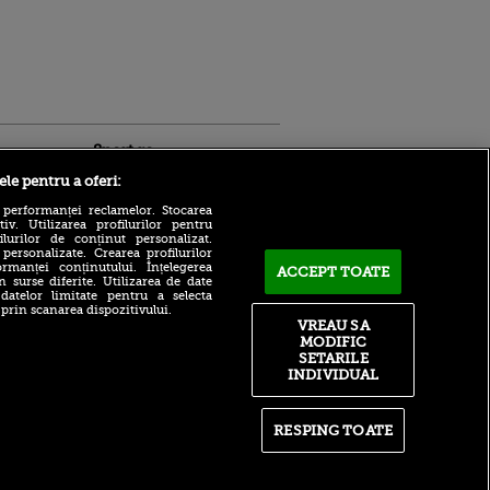
Sport.ro
ele pentru a oferi:
 performanței reclamelor. Stocarea
v. Utilizarea profilurilor pentru
ilurilor de conținut personalizat.
 personalizate. Crearea profilurilor
rmanței conținutului. Înțelegerea
ACCEPT TOATE
n surse diferite. Utilizarea de date
 datelor limitate pentru a selecta
 prin scanarea dispozitivului.
ldau din
Farul Constanța - FK
VREAU SA
 și
Csikszereda se joacă acum!
MODIFIC
 logodnica
Spectacol la Ovidiu! Patru
SETARILE
 sunt
goluri marcate în prima
INDIVIDUAL
ă criminală
repriză
ntru
Fostul star de la Barcelona,
ita lui,
transfer spectaculos în MLS!
RESPING TOATE
t tată!
Va juca contra lui Leo Messi
, Adela
Cătălin Preda, AUR la Paris
rol
la Campionatele Europene