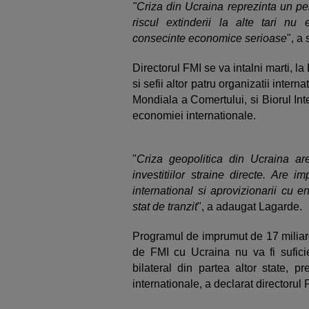
"Criza din Ucraina reprezinta un peri
riscul extinderii la alte tari nu 
consecinte economice serioase
", a
Directorul FMI se va intalni marti, l
si sefii altor patru organizatii int
Mondiala a Comertului, si Biorul Inte
economiei internationale.
"
Criza geopolitica din Ucraina are
investitiilor straine directe. Are im
international si aprovizionarii cu 
stat de tranzit
", a adaugat Lagarde.
Programul de imprumut de 17 miliard
de FMI cu Ucraina nu va fi suficien
bilateral din partea altor state, p
internationale, a declarat directorul 