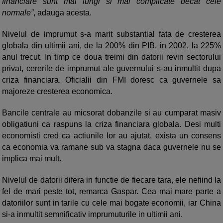
financiare sunt mai lungi si mai complicate decat cele
normale”
, adauga acesta.
Nivelul de imprumut s-a marit substantial fata de cresterea
globala din ultimii ani, de la 200% din PIB, in 2002, la 225%
anul trecut. In timp ce doua treimi din datorii revin sectorului
privat, cererile de imprumut ale guvernului s-au inmultit dupa
criza financiara. Oficialii din FMI doresc ca guvernele sa
majoreze cresterea economica.
Bancile centrale au micsorat dobanzile si au cumparat masiv
obligatiuni ca raspuns la criza financiara globala. Desi multi
economisti cred ca actiunile lor au ajutat, exista un consens
ca economia va ramane sub va stagna daca guvernele nu se
implica mai mult.
Nivelul de datorii difera in functie de fiecare tara, ele nefiind la
fel de mari peste tot, remarca Gaspar. Cea mai mare parte a
datoriilor sunt in tarile cu cele mai bogate economii, iar China
si-a inmultit semnificativ imprumuturile in ultimii ani.