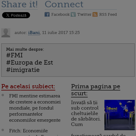
Share it!
Connect
Facebook
Twitter
RSS Feed
autor:
iBani
, 11 iulie 2017 15:25
Mai multe despre:
#FMI
#Europa de Est
#imigratie
Pe acelasi subiect:
Prima pagina pe
scurt:
FMI mentine estimarea
de crestere a economiei
Invață să ții
mondiale, pe fondul
sub control
cheltuielile
performantelor
de sărbători.
economiilor emergente
Cum
Fitch: Economiile