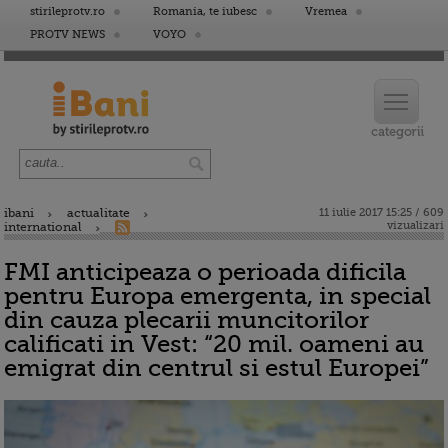
stirileprotv.ro
Romania, te iubesc
Vremea
PROTV NEWS
VOYO
ibani
actualitate
11 iulie 2017 15:25 / 609
vizualizari
international
FMI anticipeaza o perioada dificila
pentru Europa emergenta, in special
din cauza plecarii muncitorilor
calificati in Vest: “20 mil. oameni au
emigrat din centrul si estul Europei”