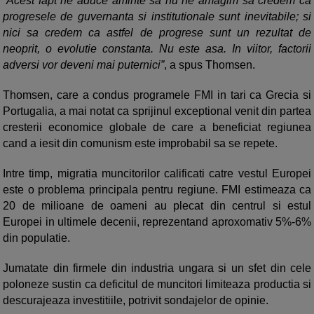
”
Acest fapt ne aduce aminte sa nu ne amagim sa credem ca
progresele de guvernanta si institutionale sunt inevitabile; si
nici sa credem ca astfel de progrese sunt un rezultat de
neoprit, o evolutie constanta. Nu este asa. In viitor, factorii
adversi vor deveni mai puternici”
, a spus Thomsen.
Thomsen, care a condus programele FMI in tari ca Grecia si
Portugalia, a mai notat ca sprijinul exceptional venit din partea
cresterii economice globale de care a beneficiat regiunea
cand a iesit din comunism este improbabil sa se repete.
Intre timp, migratia muncitorilor calificati catre vestul Europei
este o problema principala pentru regiune. FMI estimeaza ca
20 de milioane de oameni au plecat din centrul si estul
Europei in ultimele decenii, reprezentand aproxomativ 5%-6%
din populatie.
Jumatate din firmele din industria ungara si un sfet din cele
poloneze sustin ca deficitul de muncitori limiteaza productia si
descurajeaza investitiile, potrivit sondajelor de opinie.