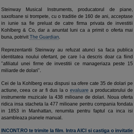
Steinway Musical Instruments, producatorul de piane,
saxofoane si trompete, cu o traditie de 160 de ani, acceptase
in iunie sa fie preluat de catre firma privata de investitii
Kohlberg & Co, dar a anuntat luni ca a primit o oferta mai
buna, potrivit
The Guardian
.
Reprezentantii Steinway au refuzat atunci sa faca publica
identitatea noului ofertant, pe care l-a descris doar ca fiind
"afiliatul unei firme de investitii ce manageriaza peste 15
miliarde de dolari".
Cei de la Kohlberg erau dispusi sa ofere cate 35 de dolari pe
actiune, ceea ce ar fi dus la o
evaluare
a producatorului de
instrumente muzicale la 438 milioane de dolari. Noua oferta
ridica insa stacheta la 477 milioane pentru compania fondata
in 1853 in Manhattan, renumita pentru faptul ca inca isi
asambleaza pianele manual.
INCONT.RO te trimite la film. Intra AICI si castiga o invitatie