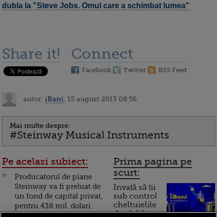
dubla la "Steve Jobs. Omul care a schimbat lumea"
Share it!
Connect
Facebook
Twitter
RSS Feed
autor:
iBani
, 15 august 2013 08:56
Mai multe despre:
#Steinway Musical Instruments
Pe acelasi subiect:
Prima pagina pe
scurt:
Producatorul de piane
Steinway va fi preluat de
Invață să ții
un fond de capital privat,
sub control
cheltuielile
pentru 438 mil. dolari
de sărbători.