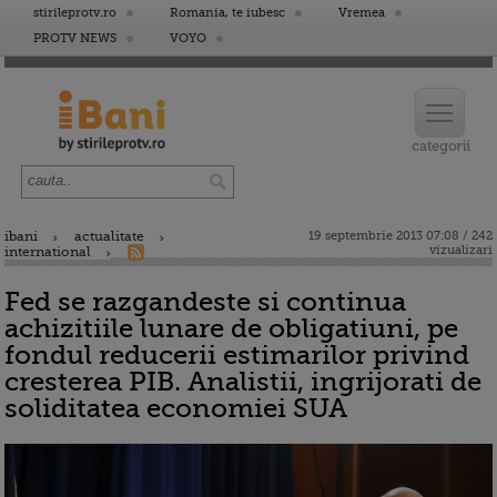
stirileprotv.ro
Romania, te iubesc
Vremea
PROTV NEWS
VOYO
ibani
actualitate
19 septembrie 2013 07:08 / 242
vizualizari
international
Fed se razgandeste si continua
achizitiile lunare de obligatiuni, pe
fondul reducerii estimarilor privind
cresterea PIB. Analistii, ingrijorati de
soliditatea economiei SUA