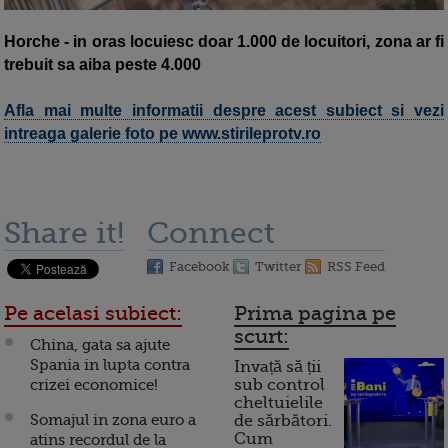
Horche - in oras locuiesc doar 1.000 de locuitori, zona ar fi
trebuit sa aiba peste 4.000
Afla mai multe informatii despre acest subiect si vezi
intreaga galerie foto pe www.stirileprotv.ro
Share it!
Connect
Facebook
Twitter
RSS Feed
Pe acelasi subiect:
Prima pagina pe
scurt:
China, gata sa ajute
Spania in lupta contra
Invață să ții
crizei economice!
sub control
cheltuielile
Somajul in zona euro a
de sărbători.
Cum
atins recordul de la