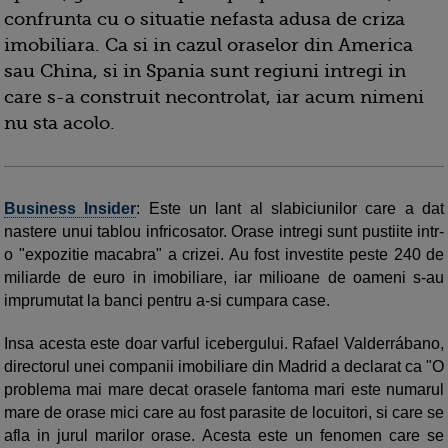
confrunta cu o situatie nefasta adusa de criza
imobiliara. Ca si in cazul oraselor din America
sau China, si in Spania sunt regiuni intregi in
care s-a construit necontrolat, iar acum nimeni
nu sta acolo.
Business Insider
: Este un lant al slabiciunilor care a dat
nastere unui tablou infricosator. Orase intregi sunt pustiite intr-
o "expozitie macabra" a crizei. Au fost investite peste 240 de
miliarde de euro in imobiliare, iar milioane de oameni s-au
imprumutat la banci pentru a-si cumpara case.
Insa acesta este doar varful icebergului. Rafael Valderrábano,
directorul unei companii imobiliare din Madrid a declarat ca "O
problema mai mare decat orasele fantoma mari este numarul
mare de orase mici care au fost parasite de locuitori, si care se
afla in jurul marilor orase. Acesta este un fenomen care se