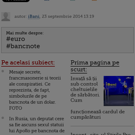
autor:
iBani
, 23 septembrie 2014 13:19
Mai multe despre:
#euro
#bancnote
Pe acelasi subiect:
Prima pagina pe
scurt:
Mesaje secrete,
francmasonerie si teorii
Invață să ții
ale conspiratiei. Ce
sub control
cheltuielile
reprezinta, de fapt,
de sărbători.
simbolurile de pe
Cum
bancnota de un dolar.
FOTO
funcționează cardul de
cumpărături
In Rusia, un deputat cere
sa fie ascuns sexul statuii
lui Apollo pe bancnota de