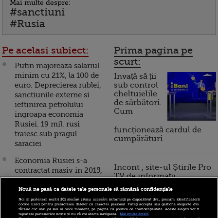
Mai multe despre:
#sanctiuni
#Rusia
Pe acelasi subiect:
Prima pagina pe
scurt:
Putin majoreaza salariul
minim cu 21%, la 100 de
Invață să ții
euro. Deprecierea rublei,
sub control
cheltuielile
sanctiunile externe si
de sărbători.
ieftinirea petrolului
Cum
ingroapa economia
Rusiei. 19 mil. rusi
funcționează cardul de
traiesc sub pragul
cumpărături
saraciei
Economia Rusiei s-a
Incont , site-ul Știrile Pro
contractat masiv in 2015,
TV de informații
ca urmare a scaderii
economice și educație
pretului petrolului si a
Nouă ne pasă ca datele tale personale să rămână confidențiale
financiară, a devenit iBani
sanctiunilor externe
Noi și partenerii noștri
201
stocăm și/sau accesăm informații pe dispozitivul dvs., precum identificatorii
cookie unici pentru prelucrarea datelor cu caracter personal. Puteți accepta sau gestiona alegerile dvs.
făcând clic mai jos sau în orice moment, pe pagina cu politica de confidențialitate. Aceste alegeri vor fi
raportate partenerilor noștri și nu vă vor afecta navigarea.
Mai multe detalii
SUA extind sanctiunile