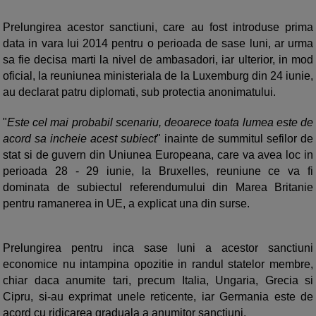
Prelungirea acestor sanctiuni, care au fost introduse prima
data in vara lui 2014 pentru o perioada de sase luni, ar urma
sa fie decisa marti la nivel de ambasadori, iar ulterior, in mod
oficial, la reuniunea ministeriala de la Luxemburg din 24 iunie,
au declarat patru diplomati, sub protectia anonimatului.
"
Este cel mai probabil scenariu, deoarece toata lumea este de
acord sa incheie acest subiect
" inainte de summitul sefilor de
stat si de guvern din Uniunea Europeana, care va avea loc in
perioada 28 - 29 iunie, la Bruxelles, reuniune ce va fi
dominata de subiectul referendumului din Marea Britanie
pentru ramanerea in UE, a explicat una din surse.
Prelungirea pentru inca sase luni a acestor sanctiuni
economice nu intampina opozitie in randul statelor membre,
chiar daca anumite tari, precum Italia, Ungaria, Grecia si
Cipru, si-au exprimat unele reticente, iar Germania este de
acord cu ridicarea graduala a anumitor sanctiuni.