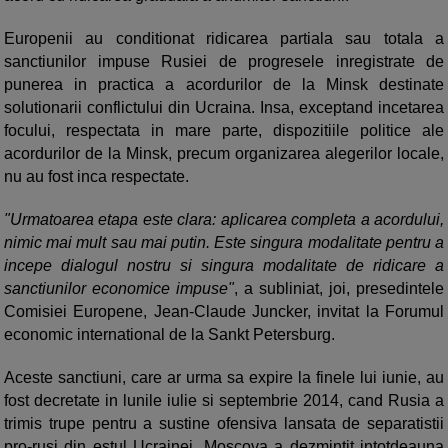
Europenii au conditionat ridicarea partiala sau totala a
sanctiunilor impuse Rusiei de progresele inregistrate de
punerea in practica a acordurilor de la Minsk destinate
solutionarii conflictului din Ucraina. Insa, exceptand incetarea
focului, respectata in mare parte, dispozitiile politice ale
acordurilor de la Minsk, precum organizarea alegerilor locale,
nu au fost inca respectate.
"Urmatoarea etapa este clara: aplicarea completa a acordului,
nimic mai mult sau mai putin. Este singura modalitate pentru a
incepe dialogul nostru si singura modalitate de ridicare a
sanctiunilor economice impuse"
, a subliniat, joi, presedintele
Comisiei Europene, Jean-Claude Juncker, invitat la Forumul
economic international de la Sankt Petersburg.
Aceste sanctiuni, care ar urma sa expire la finele lui iunie, au
fost decretate in lunile iulie si septembrie 2014, cand Rusia a
trimis trupe pentru a sustine ofensiva lansata de separatistii
pro-rusi din estul Ucrainei. Moscova a dezmintit intotdeauna