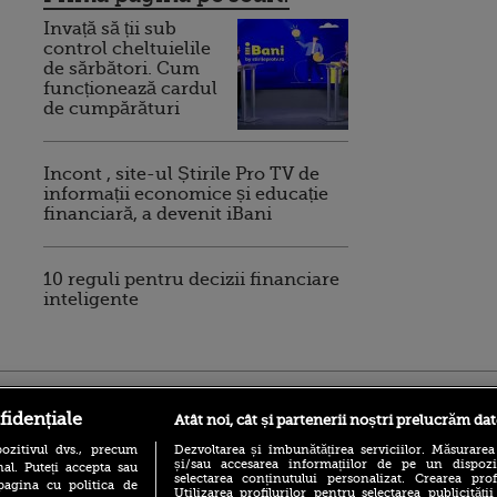
Invață să ții sub
control cheltuielile
de sărbători. Cum
funcționează cardul
de cumpărături
Incont , site-ul Știrile Pro TV de
informații economice și educație
financiară, a devenit iBani
10 reguli pentru decizii financiare
inteligente
ro
foodstory.ro
Procinema.ro
fidențiale
Atât noi, cât și partenerii noștri prelucrăm dat
ozitivul dvs., precum
Dezvoltarea și îmbunătățirea serviciilor. Măsurarea
și/sau accesarea informațiilor de pe un dispoziti
al. Puteți accepta sau
selectarea conținutului personalizat. Crearea prof
pagina cu politica de
Utilizarea profilurilor pentru selectarea publicității