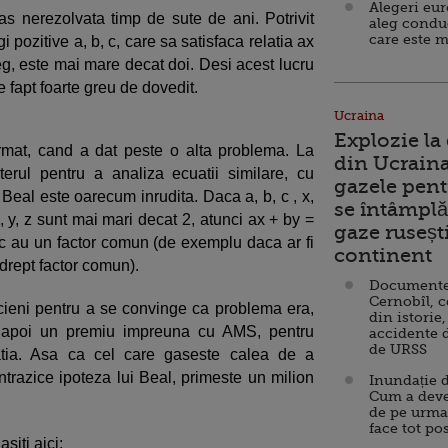
Alegeri eu
s nerezolvata timp de sute de ani. Potrivit
aleg condu
care este m
i pozitive a, b, c, care sa satisfaca relatia ax
eg, este mai mare decat doi. Desi acest lucru
e fapt foarte greu de dovedit.
Ucraina
Explozie la
rmat, cand a dat peste o alta problema. La
din Ucraina
erul pentru a analiza ecuatii similare, cu
gazele pent
i Beal este oarecum inrudita. Daca a, b, c , x,
se întâmplă 
x, y, z sunt mai mari decat 2, atunci ax + by =
gaze ruseșt
 c au un factor comun (de exemplu daca ar fi
continent
i drept factor comun).
Documente d
Cernobîl, c
cieni pentru a se convinge ca problema era,
din istorie,
lt apoi un premiu impreuna cu AMS, pentru
accidente 
de URSS
tia. Asa ca cel care gaseste calea de a
trazice ipoteza lui Beal, primeste un milion
Inundație d
Cum a deve
de pe urma
face tot po
siti aici: