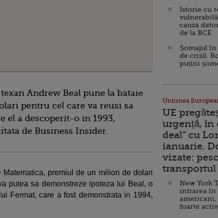
Istorie cu 
vulnerabilă
cauza dator
de la BCE
Șomajul în 
de criză. R
puțini șom
 texan Andrew Beal pune la bataie
Uniunea Europea
lari pentru cel care va reusi sa
UE pregăte
 el a descoperit-o in 1993,
urgență, în
itata de Business Insider.
deal” cu Lo
ianuarie. 
vizate: pesc
transportul 
e Matematica, premiul de un milion de dolari
New York T
va putea sa demonstreze ipoteza lui Beal, o
intrarea în
lui Fermat, care a fost demonstrata in 1994,
americani,
foarte acti