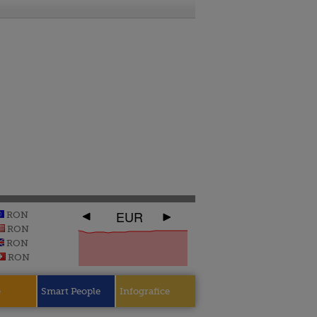
EUR
RON
RON
RON
RON
e
Smart People
Infografice