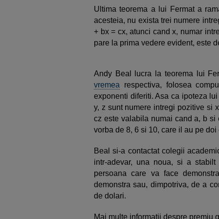
Ultima teorema a lui Fermat a rama
acesteia, nu exista trei numere intreg
+ bx = cx, atunci cand x, numar intr
pare la prima vedere evident, este d
Andy Beal lucra la teorema lui Fe
vremea
respectiva, folosea comput
exponenti diferiti. Asa ca ipoteza lu
y, z sunt numere intregi pozitive si 
cz este valabila numai cand a, b si
vorba de 8, 6 si 10, care il au pe do
Beal si-a contactat colegii academi
intr-adevar, una noua, si a stabi
persoana care va face demonstra
demonstra sau, dimpotriva, de a con
de dolari.
Mai multe informatii despre premiu ga