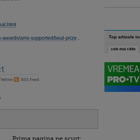
eal.html
Top articole i
es-awards/ams-supported/beal-prize
.
cele mai citite
t
Twitter
RSS Feed
0
Prima pagina pe scurt: