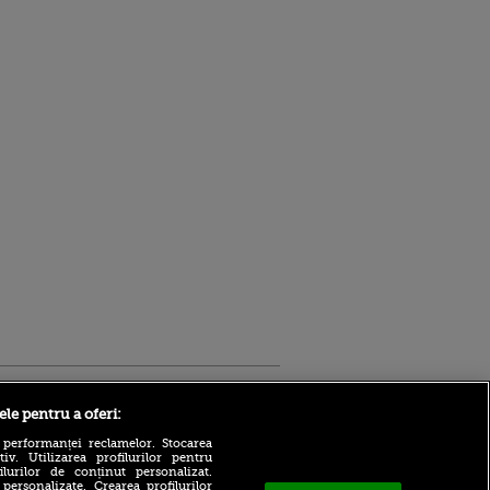
Sport.ro
ele pentru a oferi:
 performanței reclamelor. Stocarea
v. Utilizarea profilurilor pentru
ilurilor de conținut personalizat.
 personalizate. Crearea profilurilor