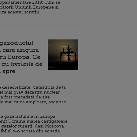
roparlamentare 2019: Cum se
cătorii Uniunii Europene și
iza acestui scrutin
 gazoductul
 care asigura
ru Europa. Ce
cu livrările de
i spre
esecretizate: Catastrofa de la
el mai grav dezastru nuclear
 a fost precedată de alte
de mai mică amploare, ascunse
e gaze naturale în Europa.
nit Ucraina marea câștigătoare
 gazelor rusești, deși Moscova
sibilul s-o scoată din ecuație