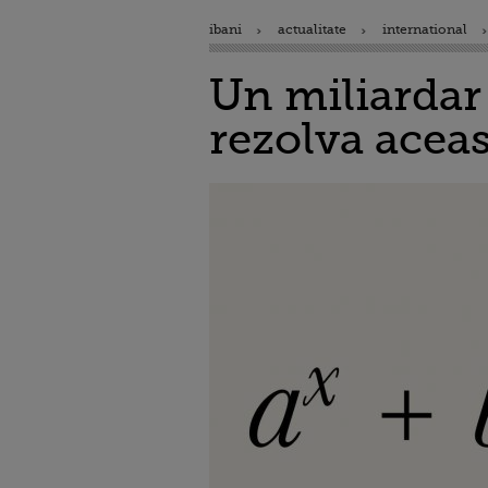
ibani
actualitate
international
Un miliardar 
rezolva aceas