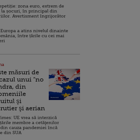
repetiție: zona euro, extrem de
 la șocuri, în principal din
iilor. Avertisment îngrijorător
Europa a atins nivelul dinainte
omânia, între țările cu cei mai
eri
na
ște măsuri de
 cazul unui ”no
ndra, din
Domeniile
uitul şi
rutier şi aerian
imes: UE vrea să interzică
 țările membre a cetăţenilor
 din cauza pandemiei încă
ve din SUA