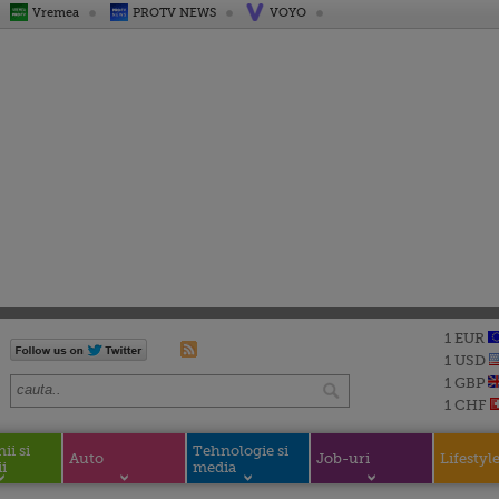
Vremea
PROTV NEWS
VOYO
1 EUR
1 USD
1 GBP
1 CHF
i si
Tehnologie si
Auto
Job-uri
Lifestyl
i
media