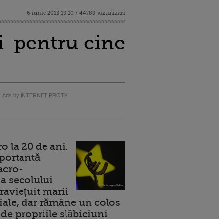
6 iunie 2013 19:10 / 44789 vizualizari
ri pentru cine
Ads by INTERNET PROTV
 la 20 de ani.
portantă
acro-
a secolului
raviețuit marii
ale, dar rămâne un colos
de propriile slăbiciuni