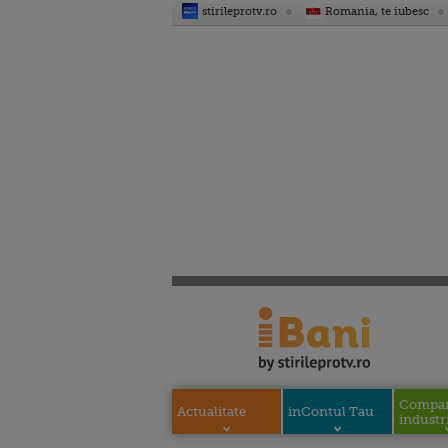
stirileprotv.ro
Romania, te iubesc
Compani
Actualitate
inContul Tau
industri