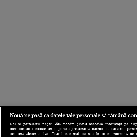
Stirileprotv.ro
ilike-it.
Nouă ne pasă ca datele tale personale să rămână con
Noi și partenerii noștri
201
stocăm și/sau accesăm informații pe disp
identificatorii cookie unici pentru prelucrarea datelor cu caracter person
gestiona alegerile dvs. făcând clic mai jos sau în orice moment, pe 