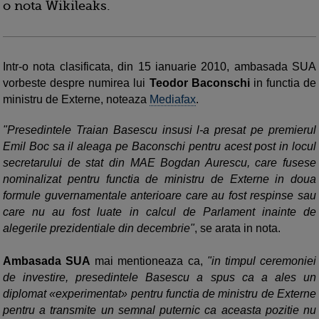
o nota Wikileaks.
Intr-o nota clasificata, din 15 ianuarie 2010, ambasada SUA
vorbeste despre numirea lui
Teodor Baconschi
in functia de
ministru de Externe, noteaza
Mediafax
.
"Presedintele Traian Basescu insusi l-a presat pe premierul
Emil Boc sa il aleaga pe Baconschi pentru acest post in locul
secretarului de stat din MAE Bogdan Aurescu, care fusese
nominalizat pentru functia de ministru de Externe in doua
formule guvernamentale anterioare care au fost respinse sau
care nu au fost luate in calcul de Parlament inainte de
alegerile prezidentiale din decembrie"
, se arata in nota.
Ambasada SUA
mai mentioneaza ca,
"in timpul ceremoniei
de investire, presedintele Basescu a spus ca a ales un
diplomat «experimentat» pentru functia de ministru de Externe
pentru a transmite un semnal puternic ca aceasta pozitie nu