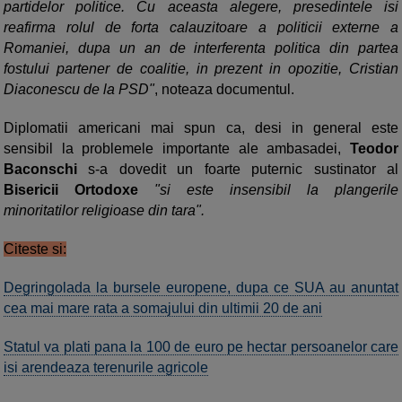
partidelor politice. Cu aceasta alegere, presedintele isi
reafirma rolul de forta calauzitoare a politicii externe a
Romaniei, dupa un an de interferenta politica din partea
fostului partener de coalitie, in prezent in opozitie, Cristian
Diaconescu de la PSD"
, noteaza documentul.
Diplomatii americani mai spun ca, desi in general este
sensibil la problemele importante ale ambasadei,
Teodor
Baconschi
s-a dovedit un foarte puternic sustinator al
Bisericii Ortodoxe
"si este insensibil la plangerile
minoritatilor religioase din tara".
Citeste si:
Degringolada la bursele europene, dupa ce SUA au anuntat
cea mai mare rata a somajului din ultimii 20 de ani
Statul va plati pana la 100 de euro pe hectar persoanelor care
isi arendeaza terenurile agricole