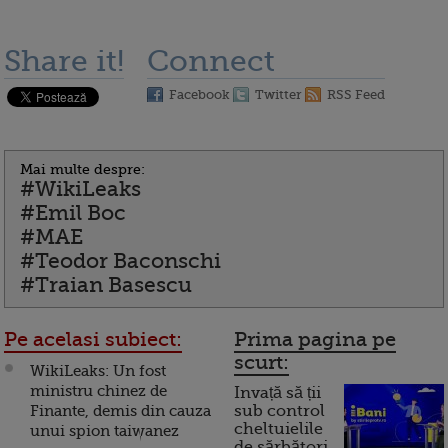
Share it!
Connect
Facebook
Twitter
RSS Feed
Mai multe despre:
#WikiLeaks
#Emil Boc
#MAE
#Teodor Baconschi
#Traian Basescu
Pe acelasi subiect:
Prima pagina pe
scurt:
WikiLeaks: Un fost
ministru chinez de
Invață să ții
Finante, demis din cauza
sub control
cheltuielile
unui spion taiwanez
de sărbători.