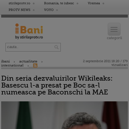
stirileprotv.ro
Romania, te iubesc
Vremea
PROTV NEWS
VOYO
ibani
actualitate
2 septembrie 2011 18:20 / 179
vizualizari
international
Din seria dezvaluirilor Wikileaks:
Basescu l-a presat pe Boc sa-l
numeasca pe Baconschi la MAE