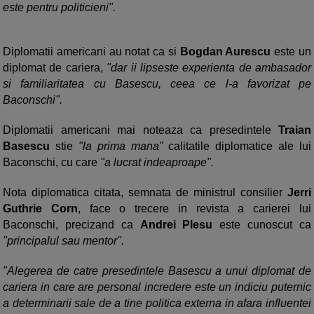
este pentru politicieni".
Diplomatii americani au notat ca si
Bogdan Aurescu
este un
diplomat de cariera,
"dar ii lipseste experienta de ambasador
si familiaritatea cu Basescu, ceea ce l-a favorizat pe
Baconschi".
Diplomatii americani mai noteaza ca presedintele
Traian
Basescu
stie
"la prima mana"
calitatile diplomatice ale lui
Baconschi, cu care
"a lucrat indeaproape".
Nota diplomatica citata, semnata de ministrul consilier
Jerri
Guthrie Corn
, face o trecere in revista a carierei lui
Baconschi, precizand ca
Andrei Plesu
este cunoscut ca
"principalul sau mentor".
"Alegerea de catre presedintele Basescu a unui diplomat de
cariera in care are personal incredere este un indiciu puternic
a determinarii sale de a tine politica externa in afara influentei