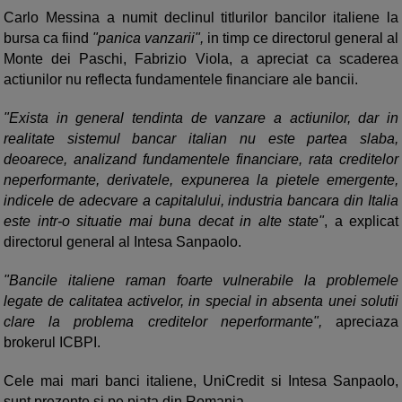
Carlo Messina a numit declinul titlurilor bancilor italiene la
bursa ca fiind
"panica vanzarii",
in timp ce directorul general al
Monte dei Paschi, Fabrizio Viola, a apreciat ca scaderea
actiunilor nu reflecta fundamentele financiare ale bancii.
"Exista in general tendinta de vanzare a actiunilor, dar in
realitate sistemul bancar italian nu este partea slaba,
deoarece, analizand fundamentele financiare, rata creditelor
neperformante, derivatele, expunerea la pietele emergente,
indicele de adecvare a capitalului, industria bancara din Italia
este intr-o situatie mai buna decat in alte state"
, a explicat
directorul general al Intesa Sanpaolo.
"Bancile italiene raman foarte vulnerabile la problemele
legate de calitatea activelor, in special in absenta unei solutii
clare la problema creditelor neperformante",
apreciaza
brokerul ICBPI.
Cele mai mari banci italiene, UniCredit si Intesa Sanpaolo,
sunt prezente si pe piata din Romania.