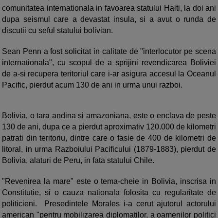
comunitatea internationala in favoarea statului Haiti, la doi ani
dupa seismul care a devastat insula, si a avut o runda de
discutii cu seful statului bolivian.
Sean Penn a fost solicitat in calitate de "interlocutor pe scena
internationala", cu scopul de a sprijini revendicarea Boliviei
de a-si recupera teritoriul care i-ar asigura accesul la Oceanul
Pacific, pierdut acum 130 de ani in urma unui razboi.
Bolivia, o tara andina si amazoniana, este o enclava de peste
130 de ani, dupa ce a pierdut aproximativ 120.000 de kilometri
patrati din teritoriu, dintre care o fasie de 400 de kilometri de
litoral, in urma Razboiului Pacificului (1879-1883), pierdut de
Bolivia, alaturi de Peru, in fata statului Chile.
"Revenirea la mare" este o tema-cheie in Bolivia, inscrisa in
Constitutie, si o cauza nationala folosita cu regularitate de
politicieni. Presedintele Morales i-a cerut ajutorul actorului
american "pentru mobilizarea diplomatilor, a oamenilor politici