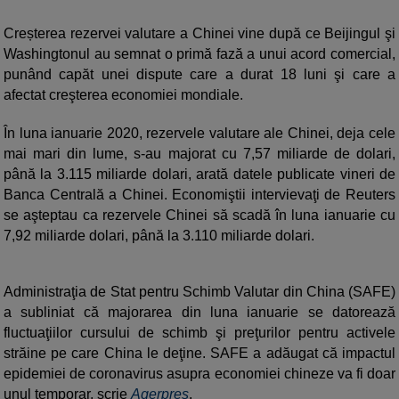
Creșterea rezervei valutare a Chinei vine după ce Beijingul şi
Washingtonul au semnat o primă fază a unui acord comercial,
punând capăt unei dispute care a durat 18 luni şi care a
afectat creşterea economiei mondiale.
În luna ianuarie 2020, rezervele valutare ale Chinei, deja cele
mai mari din lume, s-au majorat cu 7,57 miliarde de dolari,
până la 3.115 miliarde dolari, arată datele publicate vineri de
Banca Centrală a Chinei. Economiştii intervievaţi de Reuters
se aşteptau ca rezervele Chinei să scadă în luna ianuarie cu
7,92 miliarde dolari, până la 3.110 miliarde dolari.
Administraţia de Stat pentru Schimb Valutar din China (SAFE)
a subliniat că majorarea din luna ianuarie se datorează
fluctuaţiilor cursului de schimb şi preţurilor pentru activele
străine pe care China le deţine. SAFE a adăugat că impactul
epidemiei de coronavirus asupra economiei chineze va fi doar
unul temporar, scrie
Agerpres
.