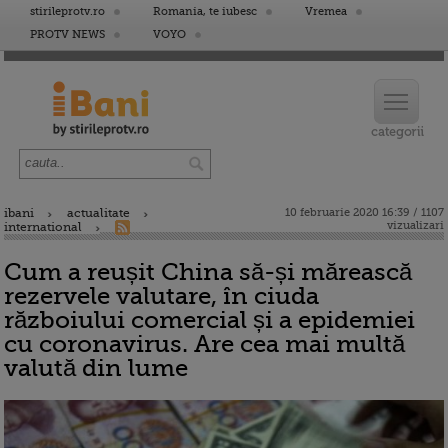
stirileprotv.ro
Romania, te iubesc
Vremea
PROTV NEWS
VOYO
ibani
actualitate
10 februarie 2020 16:39 / 1107
vizualizari
international
Cum a reușit China să-și mărească
rezervele valutare, în ciuda
războiului comercial și a epidemiei
cu coronavirus. Are cea mai multă
valută din lume