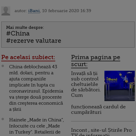
autor:
iBani
, 10 februarie 2020 16:39
Mai multe despre:
#China
#rezerve valutare
Pe acelasi subiect:
Prima pagina pe
scurt:
China deblochează 43
mld. dolari, pentru a
Invață să ții
ajuta companiile
sub control
cheltuielile
implicate în lupta cu
de sărbători.
coronavirusul. Epidemia
Cum
va șterge două procente
din creşterea economică
funcționează cardul de
a țării
cumpărături
Hainele „Made in China”,
înlocuite cu cele „Made
Incont , site-ul Știrile Pro
in Turkey". Retailerii de
TV de informații