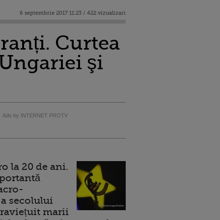
6 septembrie 2017 11:23 / 422 vizualizari
ranți. Curtea
 Ungariei şi
Ads by INTERNET PROTV
 la 20 de ani.
portantă
acro-
a secolului
raviețuit marii