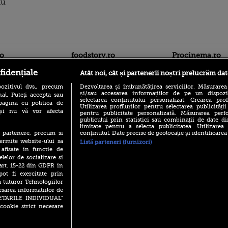
nu
ro
foodstory.ro
Procinema.ro
fidențiale
Atât noi, cât și partenerii noștri prelucrăm dat
ozitivul dvs., precum
Dezvoltarea și îmbunătățirea serviciilor. Măsurarea
și/sau accesarea informațiilor de pe un dispoziti
al. Puteți accepta sau
selectarea conținutului personalizat. Crearea prof
pagina cu politica de
Utilizarea profilurilor pentru selectarea publicității
i și nu vă vor afecta
pentru publicitate personalizată. Măsurarea perfo
publicului prin statistici sau combinații de date di
limitate pentru a selecta publicitatea. Utilizarea
(P) Descoperă Lumea
Emoții intense pe
conținutul. Date precise de geolocație și identificarea
te partenere, precum si
Evenimentelor din România
Sebastian Stan! Iub
ermite website-ului sa
Listă parteneri (furnizori)
cu Transilvania Events!
Annabelle, l-a făcu
 afisate in functie de
(P) Raku, gaming intens și o
elelor de socializare si
Din 14 septembrie
pauză binemeritată cu...
 art. 15-22 din GDPR in
Popescu revine în 
pizza Guseppe
principal la Pro T
pot fi exercitate prin
a tuturor Tehnologiilor
(P) Poți folosi bonurile de
La 88 de ani și du
masă pentru a comanda
esarea informatiilor de
carieră fabuloasă î
mâncare acasă? Lista
SETARILE INDIVIDUAL”
Anthony Hopkins 
aplicațiilor care le acceptă
cookie strict necesare
lansează oficial î