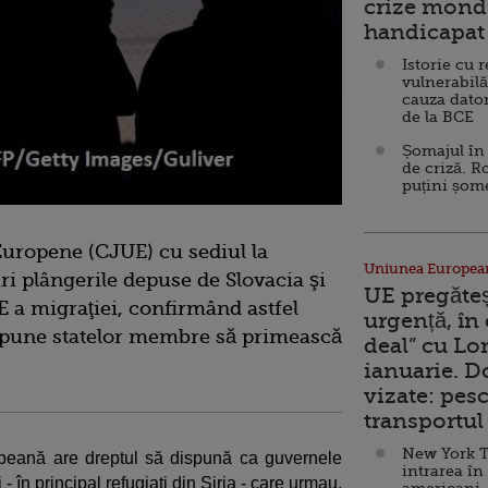
crize mondi
handicapat 
Istorie cu 
vulnerabilă
cauza dator
de la BCE
Șomajul în 
de criză. R
puțini șom
Europene (CJUE) cu sediul la
Uniunea Europea
 plângerile depuse de Slovacia şi
UE pregăte
E a migraţiei, confirmând astfel
urgență, în
impune statelor membre să primească
deal” cu Lo
ianuarie. 
vizate: pesc
transportul 
New York T
peană are dreptul să dispună ca guvernele
intrarea în
- în principal refugiaţi din Siria - care urmau,