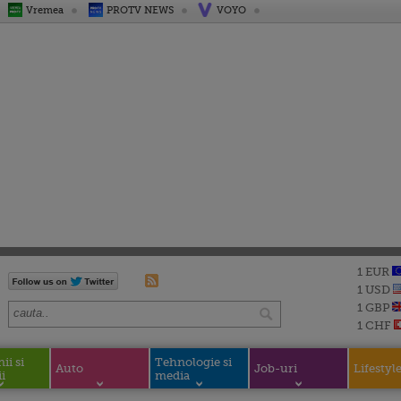
Vremea
PROTV NEWS
VOYO
1 EUR
1 USD
1 GBP
1 CHF
i si
Tehnologie si
Auto
Job-uri
Lifestyl
i
media