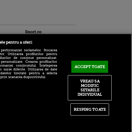
Sport.ro
ele pentru a oferi:
 performanței reclamelor. Stocarea
v. Utilizarea profilurilor pentru
ilurilor de conținut personalizat.
 personalizate. Crearea profilurilor
rmanței conținutului. Înțelegerea
ACCEPT TOATE
Panică la finalul meciului
n surse diferite. Utilizarea de date
 datelor limitate pentru a selecta
KuPS - Universitatea
ntru
 prin scanarea dispozitivului.
Craiova! Ambulanța a
ita lui,
VREAU SA
intervenit
t tată!
MODIFIC
KuPS - Universitatea
SETARILE
, Adela
Craiova 1-1, pe Sport.ro.
INDIVIDUAL
rol
Momente de panică în
V
prelungiri!
pă o
Real Madrid a realizat CEL
RESPING TOATE
n film, Sir
MAI SCUMP transfer din
se
istoria clubului! Contract
n muzică
monstru