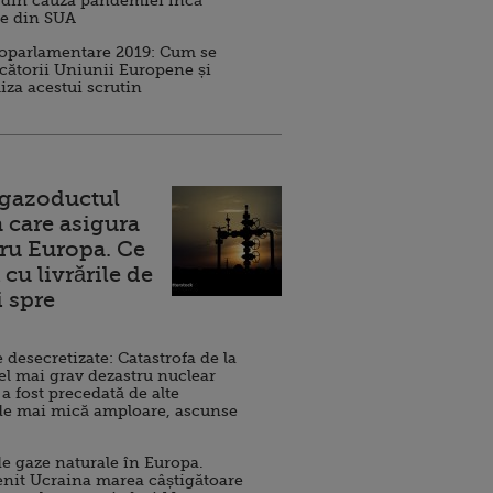
 din cauza pandemiei încă
ve din SUA
roparlamentare 2019: Cum se
cătorii Uniunii Europene și
iza acestui scrutin
 gazoductul
 care asigura
ru Europa. Ce
cu livrările de
i spre
esecretizate: Catastrofa de la
el mai grav dezastru nuclear
 a fost precedată de alte
de mai mică amploare, ascunse
e gaze naturale în Europa.
nit Ucraina marea câștigătoare