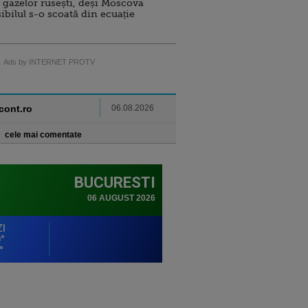
 gazelor rusești, deși Moscova
sibilul s-o scoată din ecuație
Ads by INTERNET PROTV
ncont.ro
06.08.2026
cele mai comentate