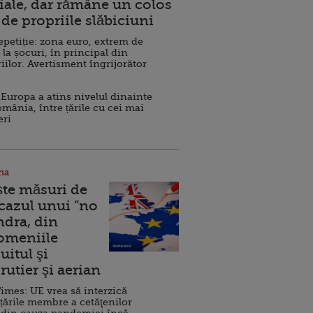
ale, dar rămâne un colos
de propriile slăbiciuni
repetiție: zona euro, extrem de
 la șocuri, în principal din
iilor. Avertisment îngrijorător
Europa a atins nivelul dinainte
omânia, între țările cu cei mai
eri
na
ște măsuri de
 cazul unui ”no
ndra, din
Domeniile
uitul şi
rutier şi aerian
imes: UE vrea să interzică
 țările membre a cetăţenilor