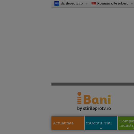
stirileprotv.ro
Romania, te iubesc
Compani
Actualitate
inContul Tau
industri