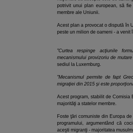
potrivit unui plan european, să fie 
membre ale Uniunii.
Acest plan a provocat o dispută în 
peste un milion de oameni - a venit
”Curtea respinge acţiunile for
mecanismului provizoriu de mutare o
sediul la Luxemburg.
”Mecanismul permite de fapt Grecie
migraţiei din 2015 şi este proporţiona
Acest program, stabilit de Comisia 
majorităţi a statelor membre.
Foste ţări comuniste din Europa de 
programului, argumentând că cocie
aceşti migranţi - majoritatea musulm