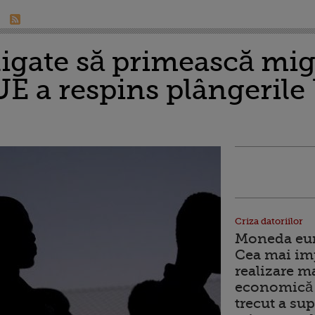
ligate să primească mig
 UE a respins plângerile
Criza datoriilor
Moneda euro
Cea mai im
realizare m
economică 
trecut a sup