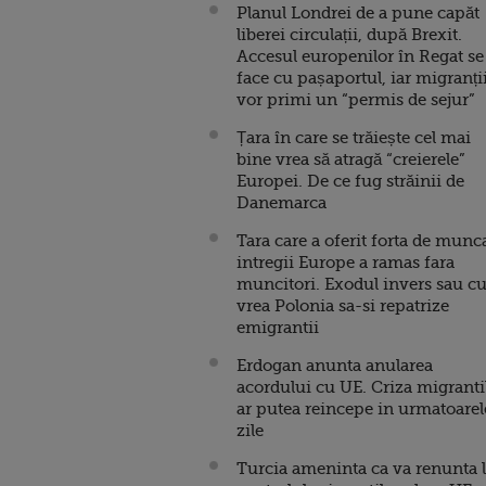
Planul Londrei de a pune capăt
liberei circulații, după Brexit.
Accesul europenilor în Regat se
face cu pașaportul, iar migranți
vor primi un “permis de sejur”
Țara în care se trăiește cel mai
bine vrea să atragă “creierele”
Europei. De ce fug străinii de
Danemarca
Tara care a oferit forta de munc
intregii Europe a ramas fara
muncitori. Exodul invers sau 
vrea Polonia sa-si repatrize
emigrantii
Erdogan anunta anularea
acordului cu UE. Criza migranti
ar putea reincepe in urmatoarel
zile
Turcia ameninta ca va renunta 