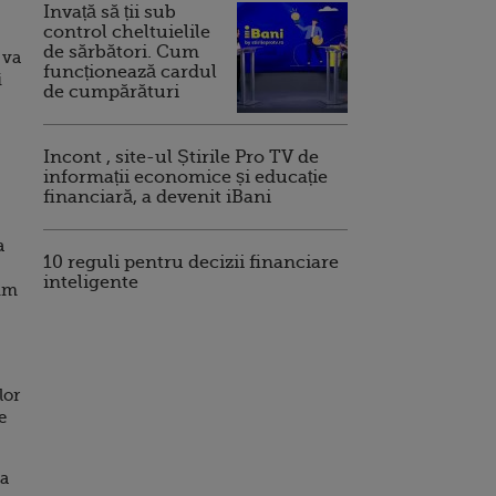
Invață să ții sub
control cheltuielile
de sărbători. Cum
 va
funcționează cardul
i
de cumpărături
Incont , site-ul Știrile Pro TV de
informații economice și educație
financiară, a devenit iBani
a
10 reguli pentru decizii financiare
inteligente
cum
lor
e
la