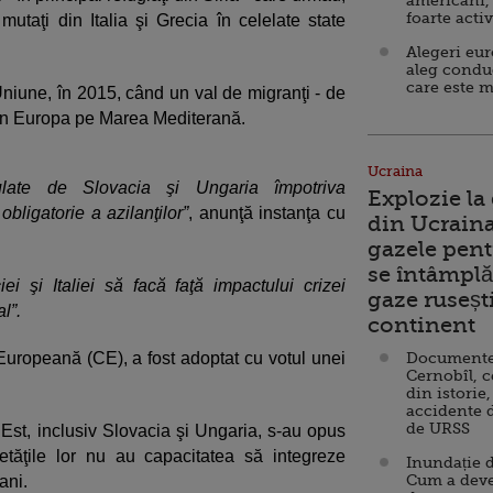
americani,
foarte acti
mutaţi din Italia şi Grecia în celelate state
Alegeri eu
aleg condu
care este m
Uniune, în 2015, când un val de migranţi - de
 în Europa pe Marea Mediterană.
Ucraina
mulate de Slovacia şi Ungaria împotriva
Explozie la
bligatorie a azilanţilor”
, anunţă instanţa cu
din Ucraina
gazele pent
se întâmplă 
i şi Italiei să facă faţă impactului crizei
gaze ruseșt
l”.
continent
Europeană (CE), a fost adoptat cu votul unei
Documente d
Cernobîl, c
din istorie,
accidente 
de URSS
Est, inclusiv Slovacia şi Ungaria, s-au opus
tăţile lor nu au capacitatea să integreze
Inundație d
Cum a deve
ani.