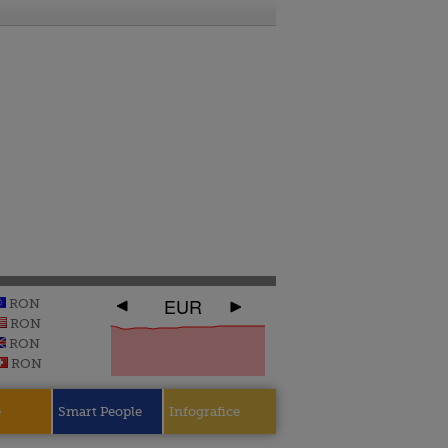
EUR
RON
RON
RON
RON
e
Smart People
Infografice