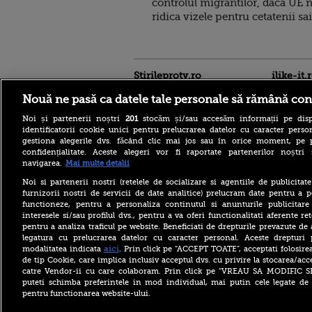
controlul migrantilor, daca UE 
ridica vizele pentru cetatenii sai
Stirileprotv.ro
ilike-it.
Nouă ne pasă ca datele tale personale să rămână con
Noi și partenerii noștri
201
stocăm și/sau accesăm informații pe disp
identificatorii cookie unici pentru prelucrarea datelor cu caracter person
gestiona alegerile dvs. făcând clic mai jos sau în orice moment, pe 
confidențialitate. Aceste alegeri vor fi raportate partenerilor noștr
navigarea.
Mai multe detalii
Italienii, cehii și croații
agonizează la peste 40 de
Noi si partenerii nostri (retelele de socializare si agentiile de publicita
grade Celsius. În Slovacia,
furnizorii nostri de servicii de date analitice) prelucram date pentru a p
debitul Dunării are cel mai
functioneze, pentru a personaliza continutul si anunturile publicitare
scăzut nivel
interesele si/sau profilul dvs., pentru a va oferi functionalitati aferente ret
pentru a analiza traficul pe website. Beneficiati de drepturile prevazute de
Vremea severă a lovit după
caniculă și secetă. Doi
legatura cu prelucrarea datelor cu caracter personal. Aceste drepturi 
bărbați au fost loviți de
aici
modalitatea indicata
. Prin click pe “ACCEPT TOATE”, acceptati folosire
trăsnet în timp ce se
de tip Cookie, care implica inclusiv acceptul dvs. cu privire la stocarea/acc
răcoreau în Mureș
catre Vendor-ii cu care colaboram. Prin click pe “VREAU SA MODIFIC 
puteti schimba preferintele in mod individual, mai putin cele legate de 
Crater uriaș pe un bulevard
pentru functionarea website-ului.
din București. Carosabilul s-
a surpat, traficul a fost