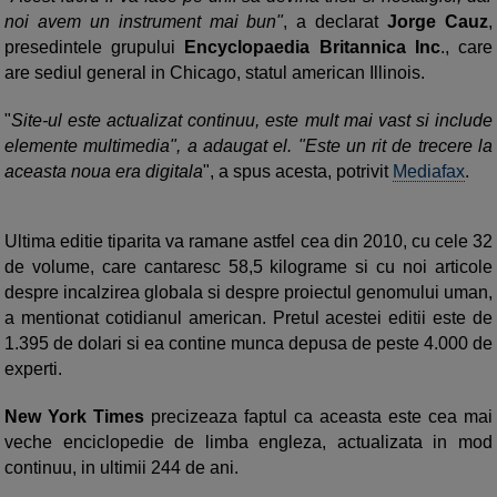
noi avem un instrument mai bun"
, a declarat
Jorge Cauz
,
presedintele grupului
Encyclopaedia Britannica Inc
., care
are sediul general in Chicago, statul american Illinois.
"
Site-ul este actualizat continuu, este mult mai vast si include
elemente multimedia", a adaugat el. "Este un rit de trecere la
aceasta noua era digitala
", a spus acesta, potrivit
Mediafax
.
Ultima editie tiparita va ramane astfel cea din 2010, cu cele 32
de volume, care cantaresc 58,5 kilograme si cu noi articole
despre incalzirea globala si despre proiectul genomului uman,
a mentionat cotidianul american. Pretul acestei editii este de
1.395 de dolari si ea contine munca depusa de peste 4.000 de
experti.
New York Times
precizeaza faptul ca aceasta este cea mai
veche enciclopedie de limba engleza, actualizata in mod
continuu, in ultimii 244 de ani.