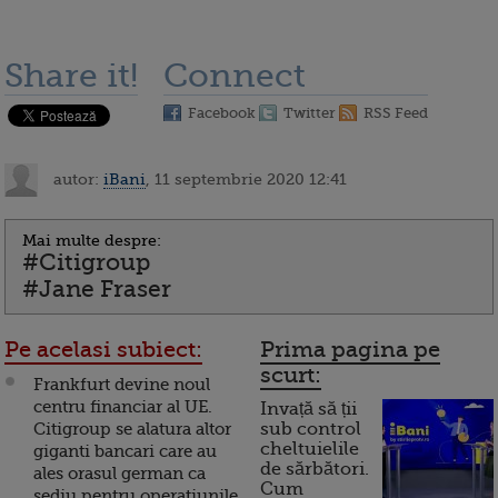
Share it!
Connect
Facebook
Twitter
RSS Feed
autor:
iBani
, 11 septembrie 2020 12:41
Mai multe despre:
#Citigroup
#Jane Fraser
Pe acelasi subiect:
Prima pagina pe
scurt:
Frankfurt devine noul
centru financiar al UE.
Invață să ții
Citigroup se alatura altor
sub control
cheltuielile
giganti bancari care au
de sărbători.
ales orasul german ca
Cum
sediu pentru operatiunile