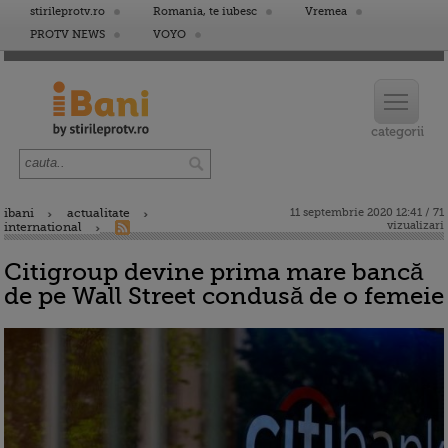
stirileprotv.ro
Romania, te iubesc
Vremea
PROTV NEWS
VOYO
ibani
actualitate
11 septembrie 2020 12:41 / 71
vizualizari
international
Citigroup devine prima mare bancă
de pe Wall Street condusă de o femeie