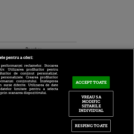
Sport.ro
ele pentru a oferi:
 performanței reclamelor. Stocarea
v. Utilizarea profilurilor pentru
ilurilor de conținut personalizat.
 personalizate. Crearea profilurilor
rmanței conținutului. Înțelegerea
ACCEPT TOATE
n surse diferite. Utilizarea de date
 datelor limitate pentru a selecta
 prin scanarea dispozitivului.
ntru
Ștefan Baiaram nu are dubii
VREAU SA
ita lui,
cu privire la retur după
MODIFIC
t tată!
KuPS - Universitatea
SETARILE
Craiova 1-1: „Va fi cu totul
, Adela
INDIVIDUAL
diferit”
rol
V
L-a bătut, după care i-a
cerut autograf: moment
RESPING TOATE
pă o
incredibil în Montreal, cu
n film, Sir
Monfils în prim-plan