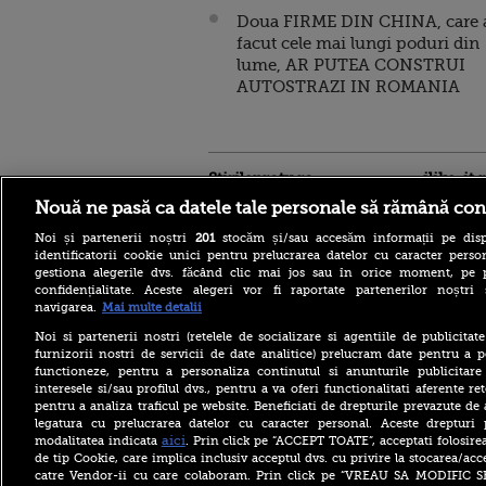
Doua FIRME DIN CHINA, care 
facut cele mai lungi poduri din
lume, AR PUTEA CONSTRUI
AUTOSTRAZI IN ROMANIA
Stirileprotv.ro
ilike-it.
Nouă ne pasă ca datele tale personale să rămână con
Noi și partenerii noștri
201
stocăm și/sau accesăm informații pe disp
identificatorii cookie unici pentru prelucrarea datelor cu caracter person
gestiona alegerile dvs. făcând clic mai jos sau în orice moment, pe 
confidențialitate. Aceste alegeri vor fi raportate partenerilor noștr
navigarea.
Mai multe detalii
Nivelul scăzut al Dunării a
Noi si partenerii nostri (retelele de socializare si agentiile de publicita
scos la iveală fundațiile
furnizorii nostri de servicii de date analitice) prelucram date pentru a p
unui pod roman vechi de
functioneze, pentru a personaliza continutul si anunturile publicitare
aproape 1.700 de ani. FOTO
interesele si/sau profilul dvs., pentru a va oferi functionalitati aferente ret
Bacteria care „mănâncă”
pentru a analiza traficul pe website. Beneficiati de drepturile prevazute de
țesuturile a provocat
legatura cu prelucrarea datelor cu caracter personal. Aceste drepturi 
moartea a cinci persoane în
aici
modalitatea indicata
. Prin click pe “ACCEPT TOATE”, acceptati folosire
acest an, anunță autoritățile
de tip Cookie, care implica inclusiv acceptul dvs. cu privire la stocarea/acc
Bolojan, înaintea ratingului
catre Vendor-ii cu care colaboram. Prin click pe “VREAU SA MODIFIC 