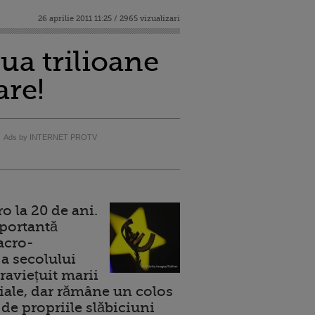
26 aprilie 2011 11:25 / 2965 vizualizari
ua trilioane
are!
Ads by INTERNET PROTV
 la 20 de ani.
portantă
acro-
a secolului
raviețuit marii
ale, dar rămâne un colos
de propriile slăbiciuni