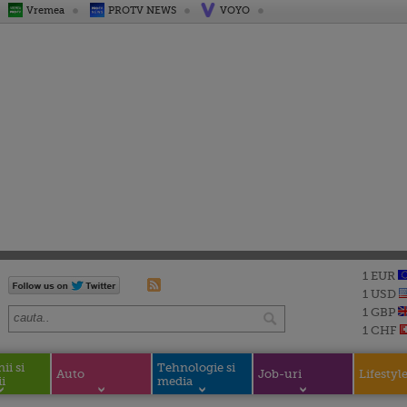
Vremea
PROTV NEWS
VOYO
1 EUR
1 USD
1 GBP
1 CHF
i si
Tehnologie si
Auto
Job-uri
Lifestyl
i
media