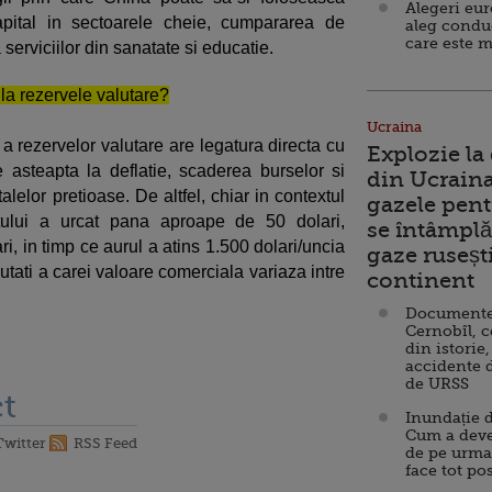
Alegeri eu
apital in sectoarele cheie, cumpararea de
aleg condu
care este m
serviciilor din sanatate si educatie.
 la rezervele valutare?
Ucraina
a rezervelor valutare are legatura directa cu
Explozie la
asteapta la deflatie, scaderea burselor si
din Ucraina
alelor pretioase. De altfel, chiar in contextul
gazele pent
intului a urcat pana aproape de 50 dolari,
se întâmplă 
i, in timp ce aurul a atins 1.500 dolari/uncia
gaze ruseșt
tati a carei valoare comerciala variaza intre
continent
Documente d
Cernobîl, c
din istorie,
accidente 
de URSS
t
Inundație d
Cum a deve
Twitter
RSS Feed
de pe urma
face tot po