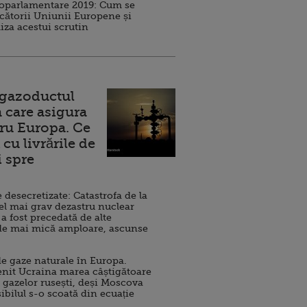
roparlamentare 2019: Cum se
cătorii Uniunii Europene și
iza acestui scrutin
 gazoductul
 care asigura
ru Europa. Ce
cu livrările de
i spre
esecretizate: Catastrofa de la
el mai grav dezastru nuclear
 a fost precedată de alte
de mai mică amploare, ascunse
e gaze naturale în Europa.
nit Ucraina marea câștigătoare
 gazelor rusești, deși Moscova
sibilul s-o scoată din ecuație