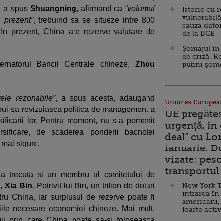
, a spus
Shuangning
, afirmand ca
“volumul
Istorie cu 
vulnerabilă
n prezent”
, trebuind sa se situeze intre 800
cauza dator
. In prezent, China are rezerve valutare de
de la BCE
Șomajul în 
de criză. R
vernatorul Bancii Centrale chineze,
Zhou
puțini șom
ele rezonabile”
, a spus acesta, adaugand
Uniunea Europea
rebui sa revizuiasca politica de management a
UE pregăte
rsificarii lor. Pentru moment, nu s-a pomenit
urgență, în
sificare, de scaderea ponderii bacnotei
deal” cu Lo
 mai sigure.
ianuarie. 
vizate: pesc
transportul 
na trecuta si un membru al comitetului de
e,
Xia Bin
. Potrivit lui Bin, un trilion de dolari
New York T
intrarea în
tru China, iar surplusul de rezerve poate fi
americani,
giile necesare economiei chineze. Mai mult,
foarte acti
gii prin care China poate sa-si foloseasca