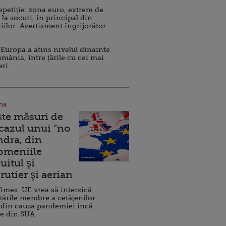
repetiție: zona euro, extrem de
 la șocuri, în principal din
iilor. Avertisment îngrijorător
Europa a atins nivelul dinainte
omânia, între țările cu cei mai
eri
na
ște măsuri de
 cazul unui ”no
ndra, din
Domeniile
uitul şi
rutier şi aerian
imes: UE vrea să interzică
 țările membre a cetăţenilor
 din cauza pandemiei încă
ve din SUA