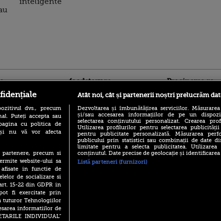
inteligente
au
ro
foodstory.ro
Procinema.ro
fidențiale
Atât noi, cât și partenerii noștri prelucrăm dat
ozitivul dvs., precum
Dezvoltarea și îmbunătățirea serviciilor. Măsurarea
și/sau accesarea informațiilor de pe un dispoziti
al. Puteți accepta sau
selectarea conținutului personalizat. Crearea prof
pagina cu politica de
Utilizarea profilurilor pentru selectarea publicității
i și nu vă vor afecta
pentru publicitate personalizată. Măsurarea perfo
publicului prin statistici sau combinații de date di
limitate pentru a selecta publicitatea. Utilizarea
(P) Descoperă Lumea
conținutul. Date precise de geolocație și identificarea
te partenere, precum si
Emoții intense pe
Evenimentelor din România
ermite website-ului sa
Listă parteneri (furnizori)
Sebastian Stan! Iub
cu Transilvania Events!
 afisate in functie de
Annabelle, l-a făcu
elelor de socializare si
(P) Raku, gaming intens și o
Din 14 septembrie
 art. 15-22 din GDPR in
pauză binemeritată cu...
Popescu revine în 
pizza Guseppe
pot fi exercitate prin
principal la Pro T
a tuturor Tehnologiilor
(P) Poți folosi bonurile de
La 88 de ani și du
esarea informatiilor de
masă pentru a comanda
carieră fabuloasă î
SETARILE INDIVIDUAL”
mâncare acasă? Lista