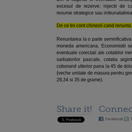
excesul de rezerve: injectii de c
resurse strategice sau imbunatatirea 
De ce tin cont chinezii cand renunta
Renuntarea la o parte semnificativa 
moneda americana. Economistii se 
eventuale corectaii ale cotatiilor met
sarbatorilor pascale, cotatia arg
coborand ulterior pana la 45 de dolar
(veche unitate de masura pentru greu
28,34 si 35 de grame).
Share it!
Connec
Facebook