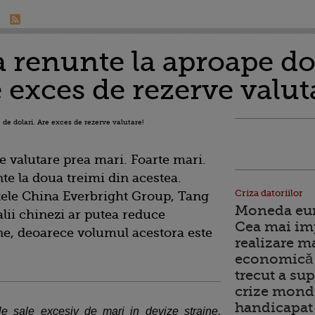
a renunte la aproape do
e exces de rezerve valut
ve valutare prea mari. Foarte mari.
te la doua treimi din acestea.
Criza datoriilor
tele China Everbright Group, Tang
Moneda euro
lii chinezi ar putea reduce
Cea mai im
aine, deoarece volumul acestora este
realizare m
economică 
trecut a sup
crize mondi
handicapat 
le sale excesiv de mari in devize straine,