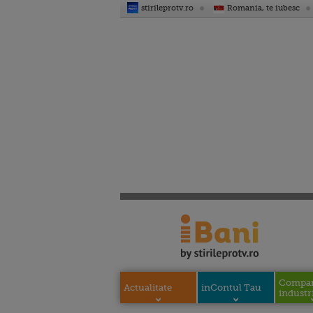
stirileprotv.ro
Romania, te iubesc
Compani
Actualitate
inContul Tau
industri