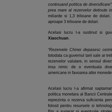
continuand politica de diversificare”
prea mare al rezervelor detinute i
miliarde si 1,3 trilioane de dolari
aproape 3 trilioane de dolari.
Acelasi lucru l-a sustinut si gu
Xiaochuan
.
“Rezervele Chinei depasesc cerint
totodata ca guvernul tarii sale ar t
rezervelor valutare, in sensul dive
insa nimic de o eventuala diver
americane in favoarea altor monede
Acelasi lucru l-a afirmat saptama
politica monetara al Bancii Central
reprezinta o rezerva suficienta pen
folosit pentru resursele si tehnolo
Bin a sugerat si eventuale strate