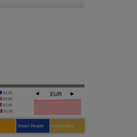
EUR
RON
RON
RON
RON
e
Smart People
Infografice