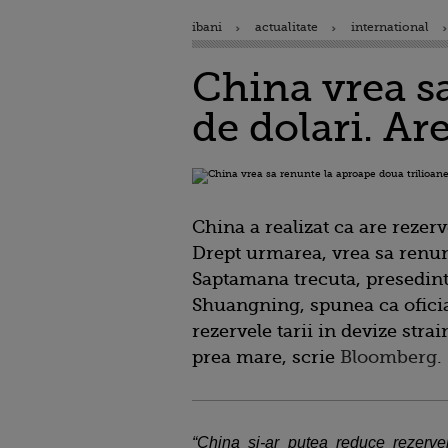
ibani
actualitate
international
China vrea s
de dolari. Ar
China a realizat ca are rezer
Drept urmarea, vrea sa renun
Saptamana trecuta, presedin
Shuangning, spunea ca oficia
rezervele tarii in devize str
prea mare, scrie
Bloomberg
.
“China si-ar putea reduce rezerve