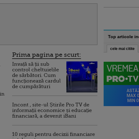
Top articole i
cele mai citite
Prima pagina pe scurt:
Invață să ții sub
a
control cheltuielile
de sărbători. Cum
funcționează cardul
de cumpărături
in
Incont , site-ul Știrile Pro TV de
informații economice și educație
financiară, a devenit iBani
10 reguli pentru decizii financiare