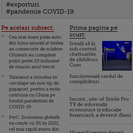
#exporturi
#pandemie COVID-19
Pe acelasi subiect:
Prima pagina pe
scurt:
Cea mai mare piața auto
din lume anunță al treilea
Invață să ții
an consecutiv de scădere.
sub control
cheltuielile
Chinezii au cumpărat
de sărbători.
puțin peste 25 milioane
Cum
de mașini anul trecut
funcționează cardul de
Taiwanul a introdus în
cumpărături
circulaţie un nou tip de
paşaport, pentru a evita
confuzia cu China pe
Incont , site-ul Știrile Pro
fondul pandemiei de
TV de informații
COVID-19
economice și educație
financiară, a devenit iBani
PwC: Economia globală
va crește cu 5% în 2021,
cel mai rapid avans din
10 reguli pentru decizii