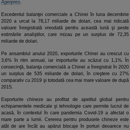
Agerpres
.
Excedentul balanţei comerciale a Chinei în luna decembrie
2020 a urcat la 78,17 miliarde de dolari, cea mai ridicată
valoare înregistrată vreodată pentru această lună şi peste
estimările analiştilor, care mizau pe un surplus de 72,35
miliarde de dolari.
Pe ansamblul anului 2020, exporturile Chinei au crescut cu
3,6% în ritm annual, iar importurile au scăzut cu 1,1%. În
consecinţă, balanţa comercială a Chinei a înregistrat în 2020
un surplus de 535 miliarde de dolari, în creştere cu 27%
comparativ cu 2019 şi totodată cea mai mare valoare de după
2015.
Exporturile chineze au profitat de apetitul global pentru
echipamentele medicale şi tehnologie care permite lucrul de
acasă, în contextul în care pandemia Covid-19 a afectat o
mare parte a lumii. Cererea pentru produsele chineze este
atât de are încât au apărut blocaje în porturi deoarece nu