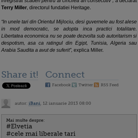
inregistrat scaderi pentru al cincilea an consecutiv”,
a declarat
Terry Miller
, directorul fundatiei Heritage.
“In unele tari din Orientul Mijlociu, desi guvernele au fost alese
in mod democratic, se adopta inca practici totalitare.
Libertatea economica nu se poate dezvolta sub autoritarism si
despotism, asa ca ratingul din Egipt, Tunisia, Algeria sau
Arabia Saudita a avut de suferit”,
explica Miller.
Share it!
Connect
Facebook
Twitter
RSS Feed
autor:
iBani
, 12 ianuarie 2013 08:00
Mai multe despre:
#Elvetia
#cele mai liberale tari