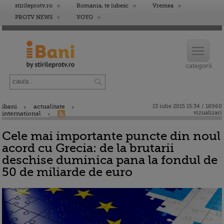
stirileprotv.ro
Romania, te iubesc
Vremea
PROTV NEWS
VOYO
ibani
actualitate
13 iulie 2015 15:34 / 18960
vizualizari
international
Cele mai importante puncte din noul
acord cu Grecia: de la brutarii
deschise duminica pana la fondul de
50 de miliarde de euro