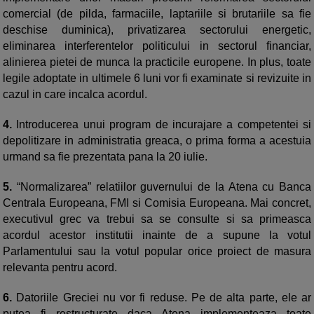
comercial (de pilda, farmaciile, laptariile si brutariile sa fie
deschise duminica), privatizarea sectorului energetic,
eliminarea interferentelor politicului in sectorul financiar,
alinierea pietei de munca la practicile europene. In plus, toate
legile adoptate in ultimele 6 luni vor fi examinate si revizuite in
cazul in care incalca acordul.
4.
Introducerea unui program de incurajare a competentei si
depolitizare in administratia greaca, o prima forma a acestuia
urmand sa fie prezentata pana la 20 iulie.
5.
“Normalizarea” relatiilor guvernului de la Atena cu Banca
Centrala Europeana, FMI si Comisia Europeana. Mai concret,
executivul grec va trebui sa se consulte si sa primeasca
acordul acestor institutii inainte de a supune la votul
Parlamentului sau la votul popular orice proiect de masura
relevanta pentru acord.
6.
Datoriile Greciei nu vor fi reduse. Pe de alta parte, ele ar
putea fi restructurate daca Atena implementeaza toate