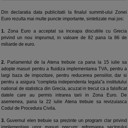
Din declaratia data publicitatii la finalul summit-ului Zonei
Euro rezulta mai multe puncte importante, sintetizate mai jos:
1.
Zona Euro a acceptat sa inceapa discutiile cu Grecia
privind un nou imprumut, in valoare de 82 pana la 86 de
miliarde de euro.
2.
Parlamentul de la Atena trebuie ca pana la 15 iulie sa
adopte masuri pentru a fluidiza implementarea TVA, pentru a
largi baza de impozitare, pentru reducerea pensiilor, dar si
pentru a asigura “completa independenta legala”a institutului
national de statistica din Grecia, acuzat in trecut ca a falsificat
datele care au permis intrarea tarii in Zona Euro. De
asemenea, pana la 22 iulie Atena trebuie sa revizuiasca
Codul de Procedura Civila.
3.
Guvernul elen trebuie sa prezinte un program clar privind
implementare unor masuri precum: reformarea sectorului