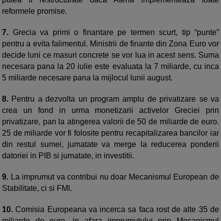
reformele promise.
7.
Grecia va primi o finantare pe termen scurt, tip “punte”
pentru a evita falimentul. Ministrii de finante din Zona Euro vor
decide luni ce masuri concrete se vor lua in acest sens. Suma
necesara pana la 20 iulie este evaluata la 7 miliarde, cu inca
5 miliarde necesare pana la mijlocul lunii august.
8.
Pentru a dezvolta un program amplu de privatizare se va
crea un fond in urma monetizarii activelor Greciei prin
privatizare, pan la atingerea valorii de 50 de miliarde de euro.
25 de miliarde vor fi folosite pentru recapitalizarea bancilor iar
din restul sumei, jumatate va merge la reducerea ponderii
datoriei in PIB si jumatate, in investitii.
9.
La imprumut va contribui nu doar Mecanismul European de
Stabilitate, ci si FMI.
10.
Comisia Europeana va incerca sa faca rost de alte 35 de
miliarde de euro, in afara imprumutului prin Mecanismul