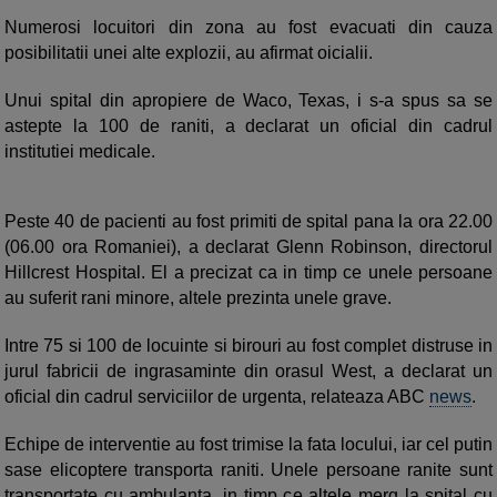
Numerosi locuitori din zona au fost evacuati din cauza
posibilitatii unei alte explozii, au afirmat oicialii.
Unui spital din apropiere de Waco, Texas, i s-a spus sa se
astepte la 100 de raniti, a declarat un oficial din cadrul
institutiei medicale.
Peste 40 de pacienti au fost primiti de spital pana la ora 22.00
(06.00 ora Romaniei), a declarat Glenn Robinson, directorul
Hillcrest Hospital. El a precizat ca in timp ce unele persoane
au suferit rani minore, altele prezinta unele grave.
Intre 75 si 100 de locuinte si birouri au fost complet distruse in
jurul fabricii de ingrasaminte din orasul West, a declarat un
oficial din cadrul serviciilor de urgenta, relateaza ABC
news
.
Echipe de interventie au fost trimise la fata locului, iar cel putin
sase elicoptere transporta raniti. Unele persoane ranite sunt
transportate cu ambulanta, in timp ce altele merg la spital cu