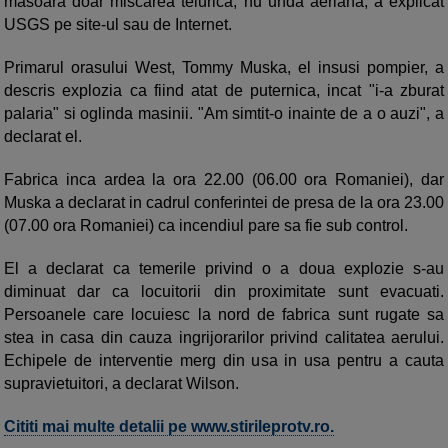
masoara doar miscarea telurica, nu unda aeriana, a explicat
USGS pe site-ul sau de Internet.
Primarul orasului West, Tommy Muska, el insusi pompier, a
descris explozia ca fiind atat de puternica, incat "i-a zburat
palaria" si oglinda masinii. "Am simtit-o inainte de a o auzi", a
declarat el.
Fabrica inca ardea la ora 22.00 (06.00 ora Romaniei), dar
Muska a declarat in cadrul conferintei de presa de la ora 23.00
(07.00 ora Romaniei) ca incendiul pare sa fie sub control.
El a declarat ca temerile privind o a doua explozie s-au
diminuat dar ca locuitorii din proximitate sunt evacuati.
Persoanele care locuiesc la nord de fabrica sunt rugate sa
stea in casa din cauza ingrijorarilor privind calitatea aerului.
Echipele de interventie merg din usa in usa pentru a cauta
supravietuitori, a declarat Wilson.
Cititi mai multe detalii pe www.stirileprotv.ro.