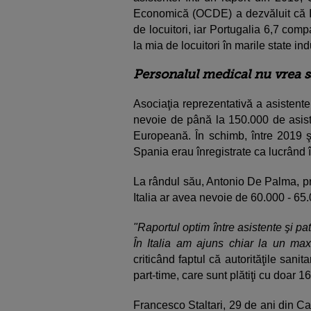
Economică (OCDE) a dezvăluit că It
de locuitori, iar Portugalia 6,7 com
la mia de locuitori în marile state ind
Personalul medical nu vrea să
Asociaţia reprezentativă a asistent
nevoie de până la 150.000 de asis
Europeană. În schimb, între 2019 ş
Spania erau înregistrate ca lucrând î
La rândul său, Antonio De Palma, pr
Italia ar avea nevoie de 60.000 - 65
"Raportul optim între asistente şi pat
În Italia am ajuns chiar la un ma
criticând faptul că autorităţile sani
part-time, care sunt plătiţi cu doar 1
Francesco Staltari, 29 de ani din Cal