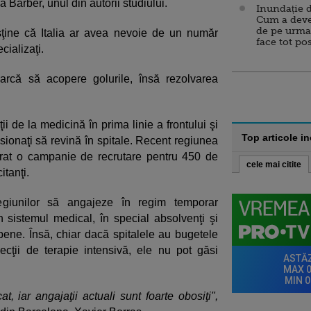
 Barber, unul din autorii studiului.
Inundație d
Cum a deve
de pe urma
sţine că Italia ar avea nevoie de un număr
face tot po
ializaţi.
earcă să acopere golurile, însă rezolvarea
ii de la medicină în prima linie a frontului şi
Top articole i
sionaţi să revină în spitale. Recent regiunea
rat o campanie de recrutare pentru 450 de
cele mai citite
itanţi.
egiunilor să angajeze în regim temporar
n sistemul medical, în special absolvenţi şi
opene. Însă, chiar dacă spitalele au bugetele
cţii de terapie intensivă, ele nu pot găsi
at, iar angajaţii actuali sunt foarte obosiţi",