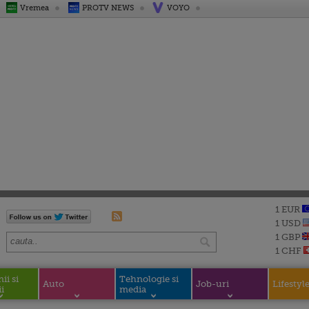
Vremea
PROTV NEWS
VOYO
1 EUR
1 USD
1 GBP
1 CHF
i si
Tehnologie si
Auto
Job-uri
Lifestyl
i
media