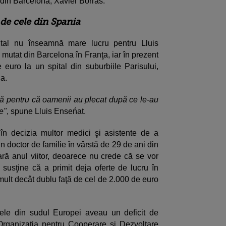
 din Barcelona, Xavier Borras.
ă de cele din Spania
pital nu înseamnă mare lucru pentru Lluis
 mutat din Barcelona în Franţa, iar în prezent
euro la un spital din suburbiile Parisului,
na.
ngă pentru că oamenii au plecat după ce le-au
e"
, spune Lluis Enseńat.
 în decizia multor medici şi asistente de a
n doctor de familie în vârstă de 29 de ani din
ră anul viitor, deoarece nu crede că se vor
susţine că a primit deja oferte de lucru în
mult decât dublu faţă de cel de 2.000 de euro
tele din sudul Europei aveau un deficit de
 Organizaţia pentru Cooperare şi Dezvoltare