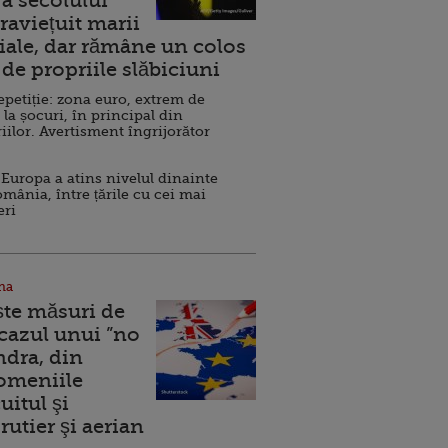
a secolului
raviețuit marii
ale, dar rămâne un colos
de propriile slăbiciuni
repetiție: zona euro, extrem de
 la șocuri, în principal din
iilor. Avertisment îngrijorător
Europa a atins nivelul dinainte
omânia, între țările cu cei mai
eri
na
ște măsuri de
 cazul unui ”no
ndra, din
Domeniile
uitul şi
rutier şi aerian