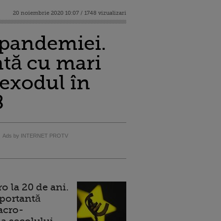
20 noiembrie 2020 10:07 / 1748 vizualizari
 pandemiei.
ntă cu mari
 exodul în
8
Ads by INTERNET PROTV
 la 20 de ani.
portantă
acro-