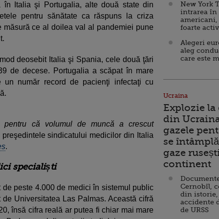
New York T
 în Italia şi Portugalia, alte două state din
intrarea în
tele pentru sănătate ca răspuns la criza
americani,
pe măsură ce al doilea val al pandemiei pune
foarte acti
t.
Alegeri eu
aleg condu
care este m
mod deosebit Italia şi Spania, cele două ţări
039 de decese. Portugalia a scăpat în mare
 un număr record de pacienţi infectaţi cu
ă.
Ucraina
Explozie la
din Ucraina
ile pentru că volumul de muncă a crescut
gazele pent
reşedintele sindicatului medicilor din Italia
se întâmplă 
es
.
gaze ruseșt
continent
ci specialiști
Documente d
Cernobîl, c
t de peste 4.000 de medici în sistemul public
din istorie,
at de Universitatea Las Palmas. Această cifră
accidente 
0, însă cifra reală ar putea fi chiar mai mare
de URSS