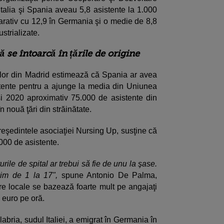
alia şi Spania aveau 5,8 asistente la 1.000
parativ cu 12,9 în Germania şi o medie de 8,8
ustrializate.
 se întoarcă în țările de origine
elor din Madrid estimează că Spania ar avea
tente pentru a ajunge la media din Uniunea
i 2020 aproximativ 75.000 de asistente din
n nouă ţări din străinătate.
eşedintele asociaţiei Nursing Up, susţine că
.000 de asistente.
urile de spital ar trebui să fie de unu la şase.
xim de 1 la 17",
spune Antonio De Palma,
tare locale se bazează foarte mult pe angajaţi
6 euro pe oră.
abria, sudul Italiei, a emigrat în Germania în