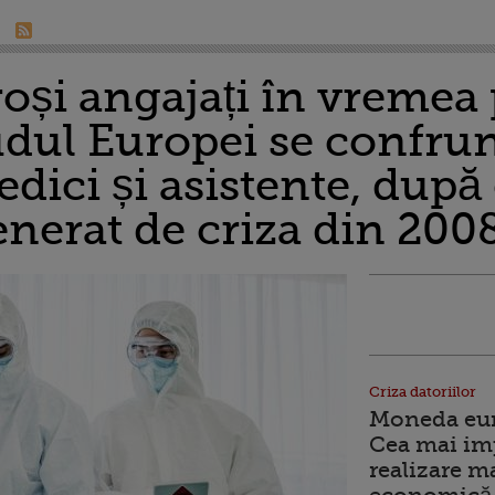
roși angajați în vremea
sudul Europei se confru
edici și asistente, după
enerat de criza din 200
Criza datoriilor
Moneda euro
Cea mai im
realizare m