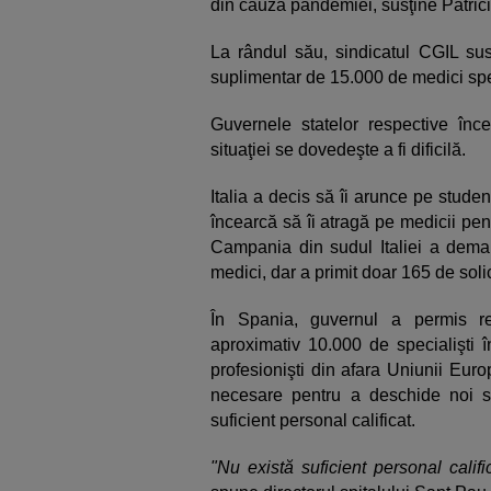
din cauza pandemiei, susţine Patricia
La rândul său, sindicatul CGIL su
suplimentar de 15.000 de medici spec
Guvernele statelor respective înc
situaţiei se dovedeşte a fi dificilă.
Italia a decis să îi arunce pe studenţ
încearcă să îi atragă pe medicii pen
Campania din sudul Italiei a dema
medici, dar a primit doar 165 de solic
În Spania, guvernul a permis r
aproximativ 10.000 de specialişti î
profesionişti din afara Uniunii Eur
necesare pentru a deschide noi se
suficient personal calificat.
"Nu există suficient personal calific