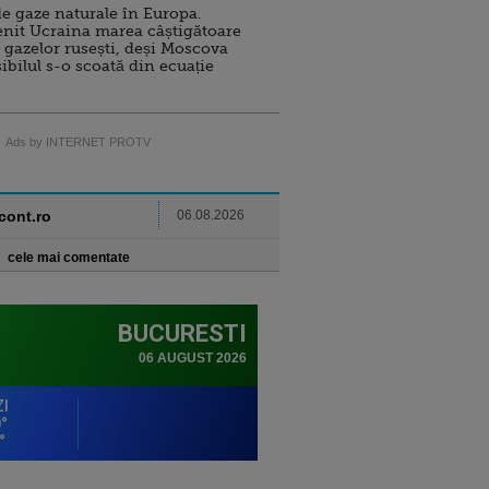
e gaze naturale în Europa.
nit Ucraina marea câștigătoare
 gazelor rusești, deși Moscova
sibilul s-o scoată din ecuație
Ads by INTERNET PROTV
ncont.ro
06.08.2026
cele mai comentate