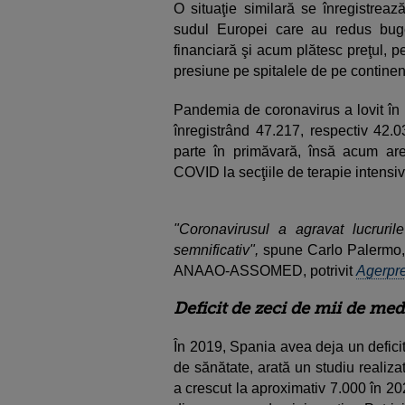
O situaţie similară se înregistrează
sudul Europei care au redus buge
financiară şi acum plătesc preţul, 
presiune pe spitalele de pe continen
Pandemia de coronavirus a lovit în 
înregistrând 47.217, respectiv 42.
parte în primăvară, însă acum are
COVID la secţiile de terapie intensiv
"Coronavirusul a agravat lucrur
semnificativ",
spune Carlo Palermo, p
ANAAO-ASSOMED, potrivit
Agerpr
Deficit de zeci de mii de medi
În 2019, Spania avea deja un defici
de sănătate, arată un studiu realiz
a crescut la aproximativ 7.000 în 202