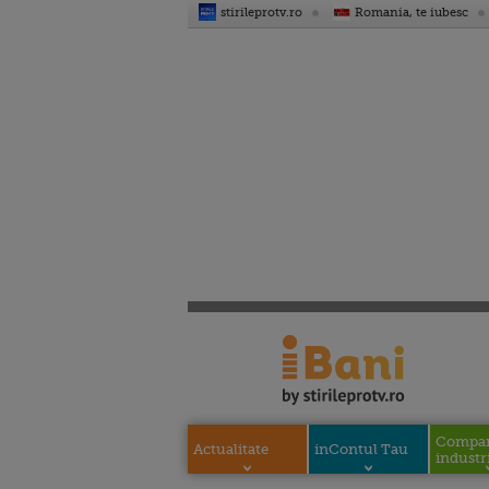
stirileprotv.ro
Romania, te iubesc
Compani
Actualitate
inContul Tau
industri