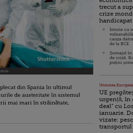
economică 
trecut a sup
crize mondi
handicapat 
Istorie cu 
vulnerabilă
cauza dator
de la BCE
Șomajul în 
de criză. R
puțini șom
virus
Uniunea Europea
 plecat din Spania în ultimul
UE pregăte
rile de austeritate în sistemul
urgență, în
rii mai mari în străinătate,
deal” cu Lo
ianuarie. 
vizate: pesc
transportul 