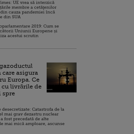
imes: UE vrea să interzică
 țările membre a cetăţenilor
 din cauza pandemiei încă
ve din SUA
roparlamentare 2019: Cum se
cătorii Uniunii Europene și
iza acestui scrutin
 gazoductul
 care asigura
ru Europa. Ce
cu livrările de
i spre
esecretizate: Catastrofa de la
el mai grav dezastru nuclear
 a fost precedată de alte
de mai mică amploare, ascunse