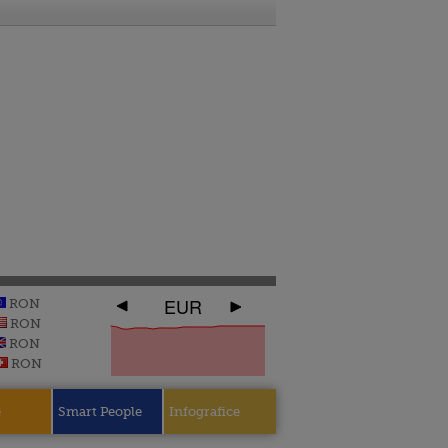
EUR
RON
RON
RON
RON
e
Smart People
Infografice