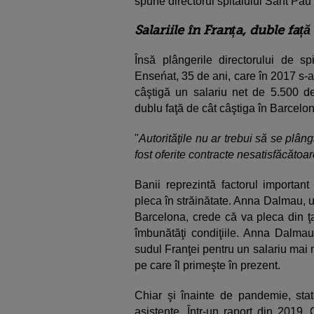
spune directorul spitalului Sant Pau
Salariile în Franța, duble faț
Însă plângerile directorului de s
Enseńat, 35 de ani, care în 2017 s-a
câştigă un salariu net de 5.500 de 
dublu faţă de cât câştiga în Barcelo
"
Autorităţile nu ar trebui să se plâ
fost oferite contracte nesatisfăcătoar
Banii reprezintă factorul important
pleca în străinătate. Anna Dalmau, u
Barcelona, crede că va pleca din ţa
îmbunătăţi condiţiile. Anna Dalmau 
sudul Franţei pentru un salariu mai 
pe care îl primeşte în prezent.
Chiar şi înainte de pandemie, sta
asistente. Într-un raport din 2019,