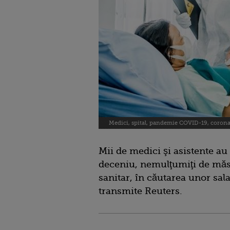
Medici, spital, pandemie COVID-19, corona
Mii de medici şi asistente au
deceniu, nemulţumiţi de măsu
sanitar, în căutarea unor sala
transmite Reuters.