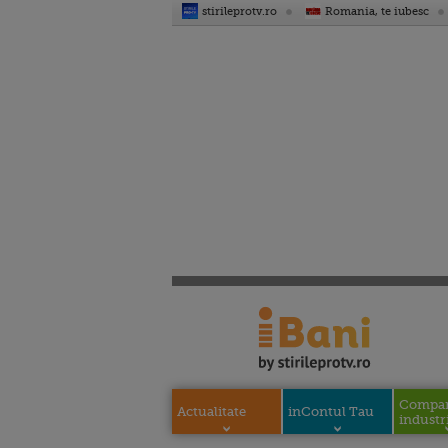
stirileprotv.ro
Romania, te iubesc
Compani
Actualitate
inContul Tau
industri