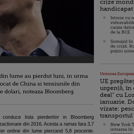
crize mondi
handicapat 
Istorie cu 
vulnerabilă
cauza dator
de la BCE
Șomajul în 
de criză. R
puțini șom
Uniunea Europea
din lume au pierdut luni, in urma
UE pregăte
ocat de China si tensiunile din
urgență, în
de dolari, noteaza Bloomberg.
deal” cu Lo
ianuarie. 
vizate: pesc
transportul 
 conduce lista pierderilor in Bloomberg
anzactionare din 2016. Acesta a ramas fara 3,7
New York T
intrarea în
iler online din lume pierzand 5,8 procente.