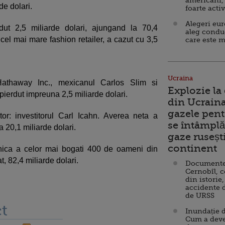
americani,
e dolari.
foarte acti
Alegeri eu
ut 2,5 miliarde dolari, ajungand la 70,4
aleg condu
 cel mai mare fashion retailer, a cazut cu 3,5
care este m
Ucraina
 Hathaway Inc., mexicanul Carlos Slim si
Explozie la
pierdut impreuna 2,5 miliarde dolari.
din Ucraina
gazele pent
or: investitorul Carl Icahn. Averea neta a
se întâmplă 
a 20,1 miliarde dolari.
gaze ruseșt
continent
nica a celor mai bogati 400 de oameni din
t, 82,4 miliarde dolari.
Documente d
Cernobîl, c
din istorie,
accidente 
de URSS
t
Inundație d
Cum a deve