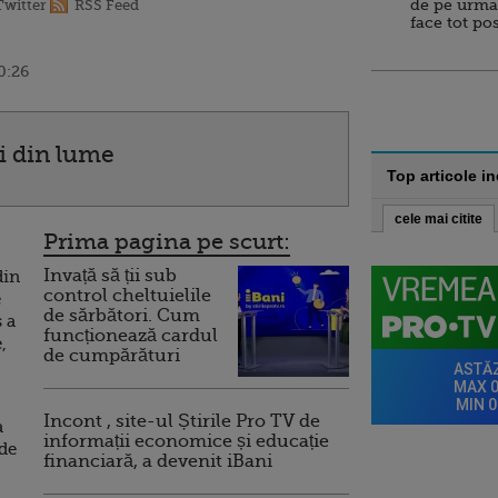
de pe urma
Twitter
RSS Feed
face tot po
0:26
i din lume
Top articole i
cele mai citite
Prima pagina pe scurt:
Invață să ții sub
din
control cheltuielile
e
de sărbători. Cum
s a
funcționează cardul
,
de cumpărături
Incont , site-ul Știrile Pro TV de
a
informații economice și educație
 de
financiară, a devenit iBani