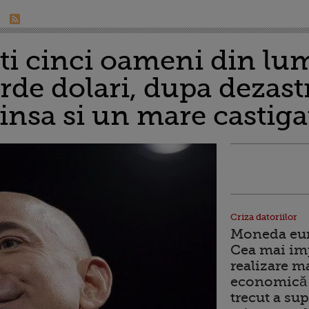
ti cinci oameni din lu
arde dolari, dupa dezast
 insa si un mare castiga
Criza datoriilor
Moneda euro
Cea mai im
realizare m
economică 
trecut a sup