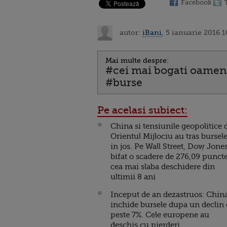
Facebook
autor:
iBani
, 5 ianuarie 2016 1
Mai multe despre:
#cei mai bogati oamen
#burse
Pe acelasi subiect:
China si tensiunile geopolitice 
Orientul Mijlociu au tras bursel
in jos. Pe Wall Street, Dow Jone
bifat o scadere de 276,09 puncte
cea mai slaba deschidere din
ultimii 8 ani
Inceput de an dezastruos: Chin
inchide bursele dupa un declin
peste 7%. Cele europene au
deschis cu pierderi