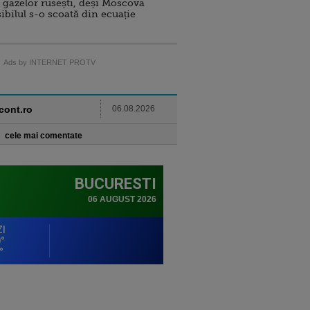
 gazelor rusești, deși Moscova
sibilul s-o scoată din ecuație
Ads by INTERNET PROTV
ncont.ro
06.08.2026
cele mai comentate