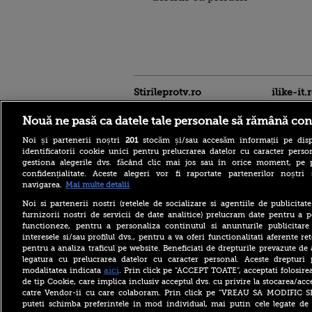
Stirileprotv.ro
ilike-it.
Nouă ne pasă ca datele tale personale să rămână con
Noi și partenerii noștri
201
stocăm și/sau accesăm informații pe disp
identificatorii cookie unici pentru prelucrarea datelor cu caracter person
gestiona alegerile dvs. făcând clic mai jos sau în orice moment, pe 
confidențialitate. Aceste alegeri vor fi raportate partenerilor noștr
navigarea.
Mai multe detalii
Italienii, cehii și croații
agonizează la peste 40 de
Noi si partenerii nostri (retelele de socializare si agentiile de publicita
grade Celsius. În Slovacia,
furnizorii nostri de servicii de date analitice) prelucram date pentru a p
debitul Dunării are cel mai
functioneze, pentru a personaliza continutul si anunturile publicitare
scăzut nivel
interesele si/sau profilul dvs., pentru a va oferi functionalitati aferente ret
Vremea severă a lovit după
pentru a analiza traficul pe website. Beneficiati de drepturile prevazute de
caniculă și secetă. Doi
legatura cu prelucrarea datelor cu caracter personal. Aceste drepturi 
bărbați au fost loviți de
aici
modalitatea indicata
. Prin click pe “ACCEPT TOATE”, acceptati folosire
trăsnet în timp ce se
de tip Cookie, care implica inclusiv acceptul dvs. cu privire la stocarea/acc
răcoreau în Mureș
catre Vendor-ii cu care colaboram. Prin click pe “VREAU SA MODIFIC 
Crater uriaș pe un bulevard
puteti schimba preferintele in mod individual, mai putin cele legate de 
din București. Carosabilul s-