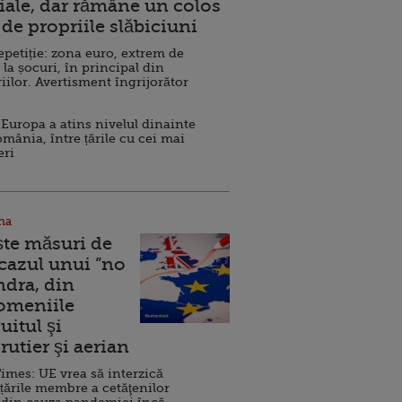
ale, dar rămâne un colos
de propriile slăbiciuni
repetiție: zona euro, extrem de
 la șocuri, în principal din
iilor. Avertisment îngrijorător
Europa a atins nivelul dinainte
omânia, între țările cu cei mai
eri
na
ște măsuri de
 cazul unui ”no
ndra, din
Domeniile
uitul şi
rutier şi aerian
imes: UE vrea să interzică
 țările membre a cetăţenilor