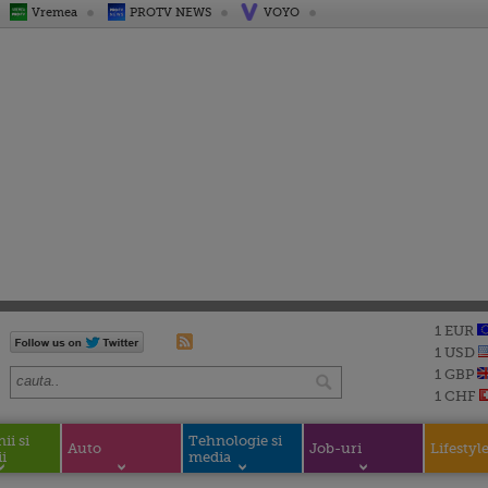
Vremea
PROTV NEWS
VOYO
1 EUR
1 USD
1 GBP
1 CHF
i si
Tehnologie si
Auto
Job-uri
Lifestyl
i
media