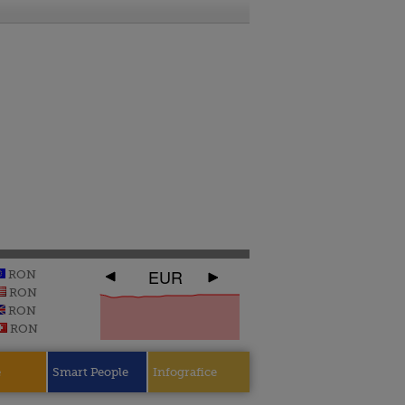
EUR
RON
RON
RON
RON
e
Smart People
Infografice