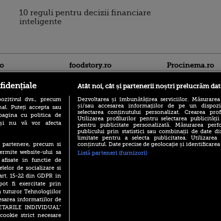
10 reguli pentru decizii financiare
inteligente
ro
foodstory.ro
Procinema.ro
fidențiale
Atât noi, cât și partenerii noștri prelucrăm dat
ozitivul dvs., precum
Dezvoltarea și îmbunătățirea serviciilor. Măsurarea
și/sau accesarea informațiilor de pe un dispoziti
al. Puteți accepta sau
selectarea conținutului personalizat. Crearea prof
pagina cu politica de
Utilizarea profilurilor pentru selectarea publicității
i și nu vă vor afecta
pentru publicitate personalizată. Măsurarea perfo
publicului prin statistici sau combinații de date di
(P) Descoperă Lumea
limitate pentru a selecta publicitatea. Utilizarea
Emoții intense pe
Evenimentelor din România
conținutul. Date precise de geolocație și identificarea
te partenere, precum si
Sebastian Stan! Iub
cu Transilvania Events!
ermite website-ului sa
Listă parteneri (furnizori)
Annabelle, l-a făcu
 afisate in functie de
(P) Raku, gaming intens și o
Din 14 septembrie
elelor de socializare si
pauză binemeritată cu...
Popescu revine în 
 art. 15-22 din GDPR in
pizza Guseppe
principal la Pro T
pot fi exercitate prin
(P) Poți folosi bonurile de
a tuturor Tehnologiilor
La 88 de ani și du
masă pentru a comanda
carieră fabuloasă î
esarea informatiilor de
mâncare acasă? Lista
Anthony Hopkins 
SETARILE INDIVIDUAL”
aplicațiilor care le acceptă
lansează oficial î
cookie strict necesare