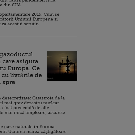
 din cauza pandemiei încă
ve din SUA
roparlamentare 2019: Cum se
cătorii Uniunii Europene și
iza acestui scrutin
 gazoductul
 care asigura
ru Europa. Ce
cu livrările de
i spre
esecretizate: Catastrofa de la
el mai grav dezastru nuclear
 a fost precedată de alte
de mai mică amploare, ascunse
e gaze naturale în Europa.
nit Ucraina marea câștigătoare