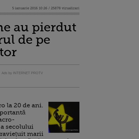
5 ianuarie 2016 10:26 / 25878 vizualizari
me au pierdut
rul de pe
tor
Ads by INTERNET PROTV
 la 20 de ani.
portantă
acro-
a secolului
raviețuit marii