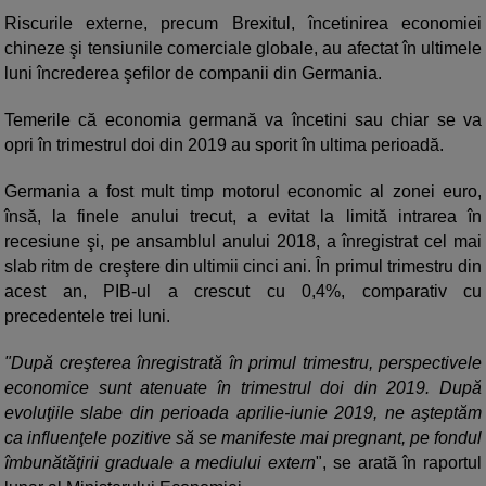
Riscurile externe, precum Brexitul, încetinirea economiei
chineze şi tensiunile comerciale globale, au afectat în ultimele
luni încrederea şefilor de companii din Germania.
Temerile că economia germană va încetini sau chiar se va
opri în trimestrul doi din 2019 au sporit în ultima perioadă.
Germania a fost mult timp motorul economic al zonei euro,
însă, la finele anului trecut, a evitat la limită intrarea în
recesiune şi, pe ansamblul anului 2018, a înregistrat cel mai
slab ritm de creştere din ultimii cinci ani. În primul trimestru din
acest an, PIB-ul a crescut cu 0,4%, comparativ cu
precedentele trei luni.
"După creşterea înregistrată în primul trimestru, perspectivele
economice sunt atenuate în trimestrul doi din 2019. După
evoluţiile slabe din perioada aprilie-iunie 2019, ne aşteptăm
ca influenţele pozitive să se manifeste mai pregnant, pe fondul
îmbunătăţirii graduale a mediului extern
", se arată în raportul