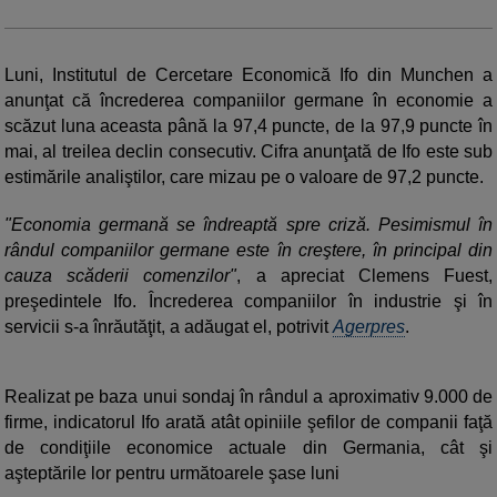
Luni, Institutul de Cercetare Economică Ifo din Munchen a
anunţat că încrederea companiilor germane în economie a
scăzut luna aceasta până la 97,4 puncte, de la 97,9 puncte în
mai, al treilea declin consecutiv. Cifra anunţată de Ifo este sub
estimările analiştilor, care mizau pe o valoare de 97,2 puncte.
"Economia germană se îndreaptă spre criză. Pesimismul în
rândul companiilor germane este în creştere, în principal din
cauza scăderii comenzilor"
, a apreciat Clemens Fuest,
preşedintele Ifo. Încrederea companiilor în industrie şi în
servicii s-a înrăutăţit, a adăugat el, potrivit
Agerpres
.
Realizat pe baza unui sondaj în rândul a aproximativ 9.000 de
firme, indicatorul Ifo arată atât opiniile şefilor de companii faţă
de condiţiile economice actuale din Germania, cât şi
aşteptările lor pentru următoarele şase luni