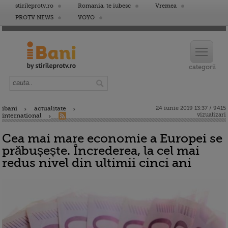
stirileprotv.ro
Romania, te iubesc
Vremea
PROTV NEWS
VOYO
ibani
actualitate
24 iunie 2019 13:37 / 9415
vizualizari
international
Cea mai mare economie a Europei se
prăbușește. Încrederea, la cel mai
redus nivel din ultimii cinci ani