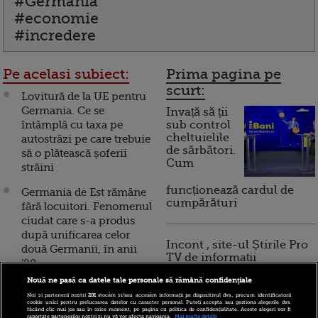
#Germania
#economie
#incredere
Pe acelasi subiect:
Prima pagina pe
scurt:
Lovitură de la UE pentru
Germania. Ce se
Invață să ții
întâmplă cu taxa pe
sub control
cheltuielile
autostrăzi pe care trebuie
de sărbători.
să o plătească șoferii
Cum
străini
funcționează cardul de
Germania de Est rămâne
cumpărături
fără locuitori. Fenomenul
ciudat care s-a produs
după unificarea celor
Incont , site-ul Știrile Pro
două Germanii, în anii
TV de informații
‘90
economice și educație
Nouă ne pasă ca datele tale personale să rămână confidențiale
financiară, a devenit iBani
Cea mai mare economie
Noi și partenerii noștri
201
stocăm și/sau accesăm informații pe dispozitivul dvs., precum identificatorii
a Europei, lovită din plin
cookie unici pentru prelucrarea datelor cu caracter personal. Puteți accepta sau gestiona alegerile dvs.
făcând clic mai jos sau în orice moment, pe pagina cu politica de confidențialitate. Aceste alegeri vor fi
de războiul comercial al
raportate partenerilor noștri și nu vă vor afecta navigarea.
Mai multe detalii