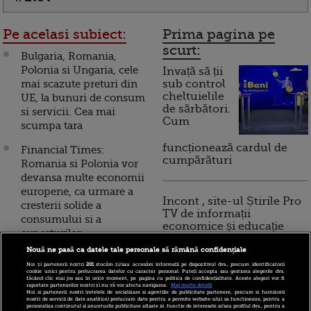
Pe acelasi subiect:
Prima pagina pe
scurt:
Bulgaria, Romania,
Polonia si Ungaria, cele
Invață să ții
mai scazute preturi din
sub control
cheltuielile
UE, la bunuri de consum
de sărbători.
si servicii. Cea mai
Cum
scumpa tara
funcționează cardul de
Financial Times:
cumpărături
Romania si Polonia vor
devansa multe economii
europene, ca urmare a
Incont , site-ul Știrile Pro
cresterii solide a
TV de informații
consumului si a
economice și educație
exporturilor
financiară, a devenit iBani
Nouă ne pasă ca datele tale personale să rămână confidențiale
Economia Poloniei a
Noi și partenerii noștri
201
stocăm și/sau accesăm informații pe dispozitivul dvs., precum identificatorii
pierdut aproape jumatate
cookie unici pentru prelucrarea datelor cu caracter personal. Puteți accepta sau gestiona alegerile dvs.
10 reguli pentru decizii
făcând clic mai jos sau în orice moment, pe pagina cu politica de confidențialitate. Aceste alegeri vor fi
de miliard de euro din
raportate partenerilor noștri și nu vă vor afecta navigarea.
Mai multe detalii
financiare inteligente
Noi si partenerii nostri (retelele de socializare si agentiile de publicitate partenere, precum si furnizorii
cauza sanctiunilor
nostri de servicii de date analitice) prelucram date pentru a permite website-ului sa functioneze, pentru a
personaliza continutul si anunturile publicitare afisate in functie de interesele si/sau profilul dvs., pentru a