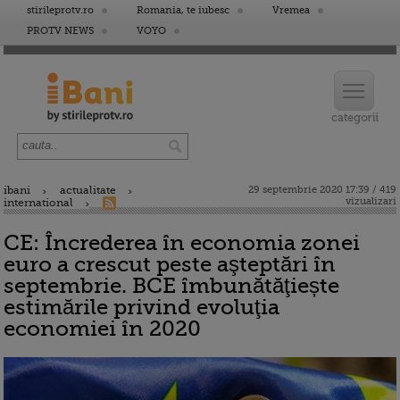
stirileprotv.ro
Romania, te iubesc
Vremea
PROTV NEWS
VOYO
ibani
actualitate
29 septembrie 2020 17:39 / 419
vizualizari
international
CE: Încrederea în economia zonei
euro a crescut peste aşteptări în
septembrie. BCE îmbunătăţiește
estimările privind evoluţia
economiei în 2020