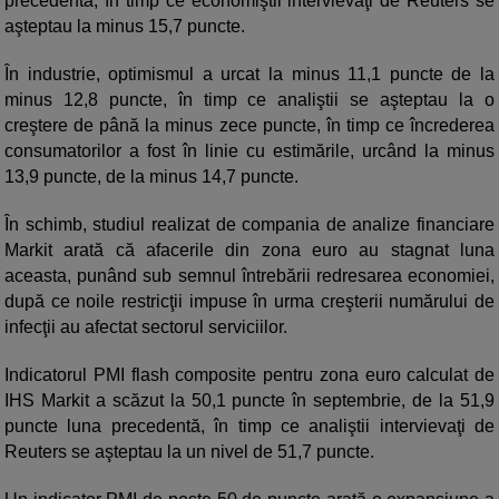
precedentă, în timp ce economiştii intervievaţi de Reuters se
aşteptau la minus 15,7 puncte.
În industrie, optimismul a urcat la minus 11,1 puncte de la
minus 12,8 puncte, în timp ce analiştii se aşteptau la o
creştere de până la minus zece puncte, în timp ce încrederea
consumatorilor a fost în linie cu estimările, urcând la minus
13,9 puncte, de la minus 14,7 puncte.
În schimb, studiul realizat de compania de analize financiare
Markit arată că afacerile din zona euro au stagnat luna
aceasta, punând sub semnul întrebării redresarea economiei,
după ce noile restricţii impuse în urma creşterii numărului de
infecţii au afectat sectorul serviciilor.
Indicatorul PMI flash composite pentru zona euro calculat de
IHS Markit a scăzut la 50,1 puncte în septembrie, de la 51,9
puncte luna precedentă, în timp ce analiştii intervievaţi de
Reuters se aşteptau la un nivel de 51,7 puncte.