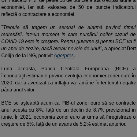
Un indicator PMI de peste 50 de puncte arată o expansiune a
economiei, iar sub valoarea de 50 de puncte indicatorul
reflectă o contractare a economiei.
"
Trebuie să tragem un semnal de alarmă privind ritmul
redresării, într-un moment în care numărul noilor cazuri de
COVID-19 este în creştere. Pentru guverne şi pentru BCE va fi
un apel de trezire, dacă aveau nevoie de unul"
, a apreciat Bert
Colijn de la ING, potrivit
Agerpres
.
Luna aceasta, Banca Centrală Europeană (BCE) a
îmbunătăţit estimările privind evoluţia economiei zonei euro în
2020, dar a avertizat că inflaţia va rămâne în teritoriul negativ
până anul viitor.
BCE se aşteaptă acum ca PIB-ul zonei euro să se contracte
anul acesta cu 8%, faţă de un declin de 8,7% previzionat în
iunie. În 2021, economia zonei euro ar urma să înregistreze o
creştere de 5%, faţă de un avans de 5,2% estimat anterior.