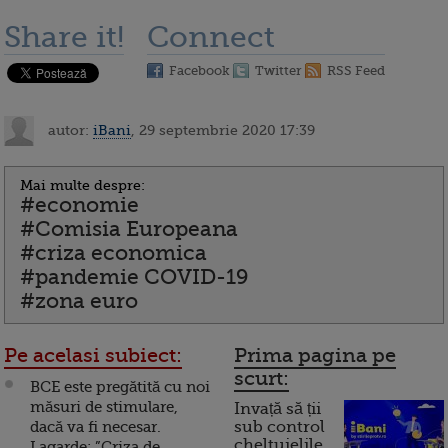
Share it!
Connect
Facebook
Twitter
RSS Feed
autor:
iBani
, 29 septembrie 2020 17:39
Mai multe despre:
#economie
#Comisia Europeana
#criza economica
#pandemie COVID-19
#zona euro
Pe acelasi subiect:
Prima pagina pe
scurt:
BCE este pregătită cu noi
măsuri de stimulare,
Invață să ții
dacă va fi necesar.
sub control
cheltuielile
Lagarde: ”Criza de