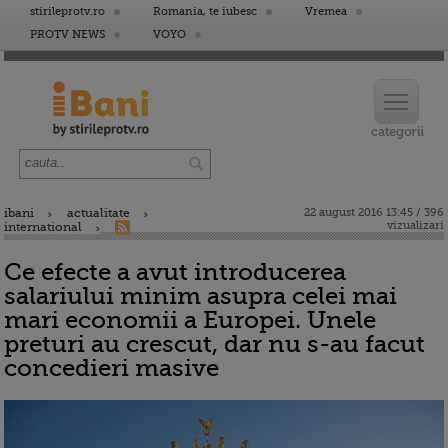
stirileprotv.ro
Romania, te iubesc
Vremea
PROTV NEWS
VOYO
ibani
actualitate
22 august 2016 13:45 / 396
vizualizari
international
Ce efecte a avut introducerea
salariului minim asupra celei mai
mari economii a Europei. Unele
preturi au crescut, dar nu s-au facut
concedieri masive