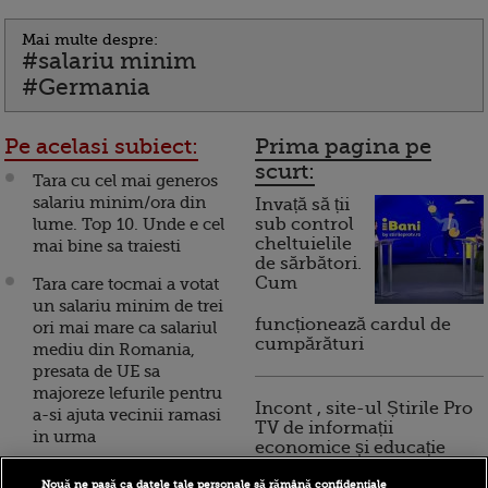
Mai multe despre:
#salariu minim
#Germania
Pe acelasi subiect:
Prima pagina pe
scurt:
Tara cu cel mai generos
salariu minim/ora din
Invață să ții
lume. Top 10. Unde e cel
sub control
cheltuielile
mai bine sa traiesti
de sărbători.
Cum
Tara care tocmai a votat
un salariu minim de trei
funcționează cardul de
ori mai mare ca salariul
cumpărături
mediu din Romania,
presata de UE sa
majoreze lefurile pentru
Incont , site-ul Știrile Pro
a-si ajuta vecinii ramasi
TV de informații
in urma
economice și educație
financiară, a devenit iBani
Primul salariu minim din
Nouă ne pasă ca datele tale personale să rămână confidențiale