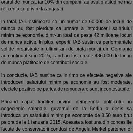
orarul de munca, iar 10% din companii au avut o atitudine mai
reticenta cu privire la angajari.
In total, IAB estimeaza ca un numar de 60.000 de locuri de
munca au fost pierdute ca urmare a introducerii salariului
minim pe economie, dintr-un total de peste 42 milioane locuri
de munca active. In plus, expertii IAB sustin ca performantele
solide inregistrate in ultimii ani de piata muncii din Germania
au continuat si in 2015, cand au fost create 436.000 de locuri
de munca platitoare de contributii sociale.
In concluzie, IAB sustine ca in timp ce efectele negative ale
introducerii salariului minim pe economie au fost moderate,
efectele pozitive pe partea de remunerare sunt incontestabile.
Punand capat traditiei privind neingerinta politicului in
negocierile salariale, guvernul de la Berlin a decis sa
introduca un salariului minim pe economie de 8,50 euro brut
pe ora de la 1 ianuarie 2015. Aceasta a fost una din concesiile
facute de conservatorii condusi de Angela Merkel partenerilor