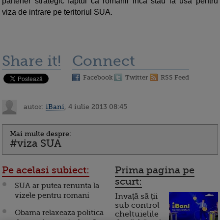
partener strategic faptul ca romanii inca stau la usa pentru
viza de intrare pe teritoriul SUA.
Share it!
Connect
Facebook
Twitter
RSS Feed
autor:
iBani
, 4 iulie 2013 08:45
Mai multe despre:
#viza SUA
Pe acelasi subiect:
Prima pagina pe
scurt:
SUA ar putea renunta la
vizele pentru romani
Invață să ții
sub control
Obama relaxeaza politica
cheltuielile