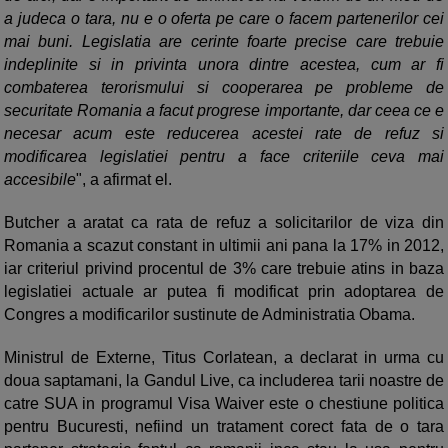
a judeca o tara, nu e o oferta pe care o facem partenerilor cei
mai buni. Legislatia are cerinte foarte precise care trebuie
indeplinite si in privinta unora dintre acestea, cum ar fi
combaterea terorismului si cooperarea pe probleme de
securitate Romania a facut progrese importante, dar ceea ce e
necesar acum este reducerea acestei rate de refuz si
modificarea legislatiei pentru a face criteriile ceva mai
accesibile
", a afirmat el.
Butcher a aratat ca rata de refuz a solicitarilor de viza din
Romania a scazut constant in ultimii ani pana la 17% in 2012,
iar criteriul privind procentul de 3% care trebuie atins in baza
legislatiei actuale ar putea fi modificat prin adoptarea de
Congres a modificarilor sustinute de Administratia Obama.
Ministrul de Externe, Titus Corlatean, a declarat in urma cu
doua saptamani, la Gandul Live, ca includerea tarii noastre de
catre SUA in programul Visa Waiver este o chestiune politica
pentru Bucuresti, nefiind un tratament corect fata de o tara