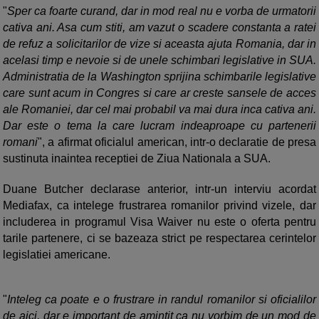
"
Sper ca foarte curand, dar in mod real nu e vorba de urmatorii
cativa ani. Asa cum stiti, am vazut o scadere constanta a ratei
de refuz a solicitarilor de vize si aceasta ajuta Romania, dar in
acelasi timp e nevoie si de unele schimbari legislative in SUA.
Administratia de la Washington sprijina schimbarile legislative
care sunt acum in Congres si care ar creste sansele de acces
ale Romaniei, dar cel mai probabil va mai dura inca cativa ani.
Dar este o tema la care lucram indeaproape cu partenerii
romani
", a afirmat oficialul american, intr-o declaratie de presa
sustinuta inaintea receptiei de Ziua Nationala a SUA.
Duane Butcher declarase anterior, intr-un interviu acordat
Mediafax, ca intelege frustrarea romanilor privind vizele, dar
includerea in programul Visa Waiver nu este o oferta pentru
tarile partenere, ci se bazeaza strict pe respectarea cerintelor
legislatiei americane.
"
Inteleg ca poate e o frustrare in randul romanilor si oficialilor
de aici, dar e important de amintit ca nu vorbim de un mod de