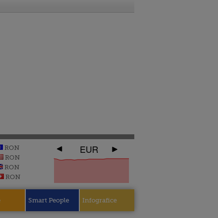
EUR
RON
RON
RON
RON
e
Smart People
Infografice