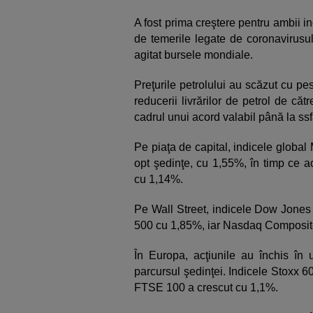
A fost prima creştere pentru ambii i
de temerile legate de coronavirusu
agitat bursele mondiale.
Preţurile petrolului au scăzut cu pe
reducerii livrărilor de petrol de că
cadrul unui acord valabil până la ssfâ
Pe piaţa de capital, indicele global
opt şedinţe, cu 1,55%, în timp ce a
cu 1,14%.
Pe Wall Street, indicele Dow Jones
500 cu 1,85%, iar Nasdaq Composit
În Europa, acţiunile au închis în 
parcursul şedinţei. Indicele Stoxx 
FTSE 100 a crescut cu 1,1%.