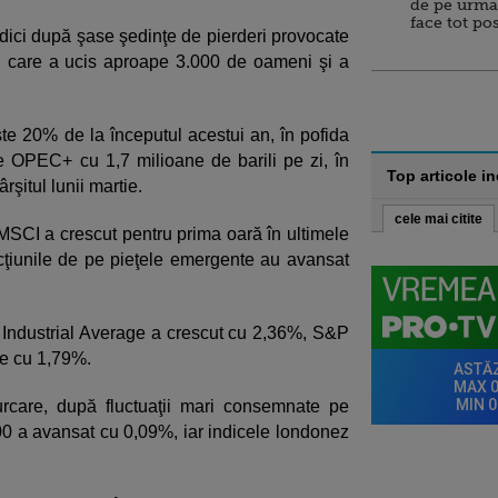
de pe urma
face tot po
ndici după şase şedinţe de pierderi provocate
l care a ucis aproape 3.000 de oameni şi a
ste 20% de la începutul acestui an, în pofida
tre OPEC+ cu 1,7 milioane de barili pe zi, în
Top articole i
rşitul lunii martie.
cele mai citite
 MSCI a crescut pentru prima oară în ultimele
cţiunile de pe pieţele emergente au avansat
 Industrial Average a crescut cu 2,36%, S&P
e cu 1,79%.
urcare, după fluctuaţii mari consemnate pe
600 a avansat cu 0,09%, iar indicele londonez