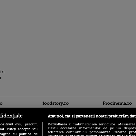
 în
u
ro
foodstory.ro
Procinema.ro
fidențiale
Atât noi, cât și partenerii noștri prelucrăm dat
ozitivul dvs., precum
Dezvoltarea și îmbunătățirea serviciilor. Măsurarea
și/sau accesarea informațiilor de pe un dispoziti
al. Puteți accepta sau
selectarea conținutului personalizat. Crearea prof
pagina cu politica de