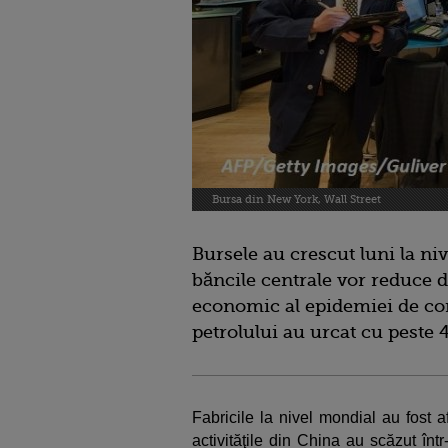
Bursa din New York, Wall Street
Bursele au crescut luni la niv
băncile centrale vor reduce 
economic al epidemiei de cor
petrolului au urcat cu peste 
Fabricile la nivel mondial au fost a
activităţile din China au scăzut într