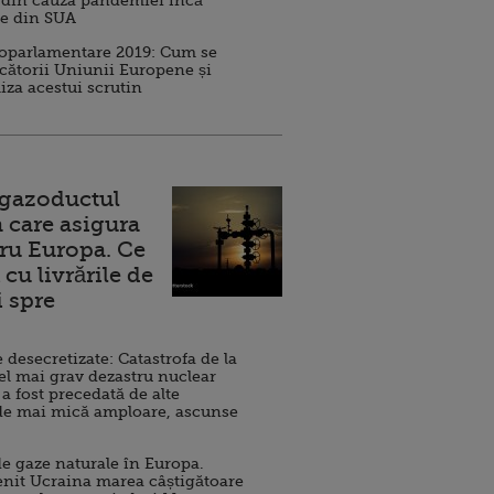
 din cauza pandemiei încă
ve din SUA
roparlamentare 2019: Cum se
cătorii Uniunii Europene și
iza acestui scrutin
 gazoductul
 care asigura
ru Europa. Ce
cu livrările de
i spre
esecretizate: Catastrofa de la
el mai grav dezastru nuclear
 a fost precedată de alte
de mai mică amploare, ascunse
e gaze naturale în Europa.
nit Ucraina marea câștigătoare