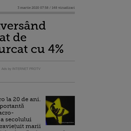
3 martie 2020 07:58 / 148 vizualizari
nversând
at de
 urcat cu 4%
Ads by INTERNET PROTV
 la 20 de ani.
portantă
acro-
a secolului
raviețuit marii