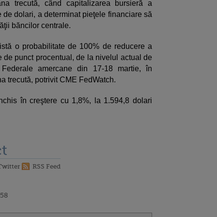
na trecută, când capitalizarea bursieră a
de dolari, a determinat pieţele financiare să
ăţii băncilor centrale.
xistă o probabilitate de 100% de reducere a
 de punct procentual, de la nivelul actual de
 Federale amercane din 17-18 martie, în
na trecută, potrivit CME FedWatch.
nchis în creştere cu 1,8%, la 1.594,8 dolari
t
Twitter
RSS Feed
:58