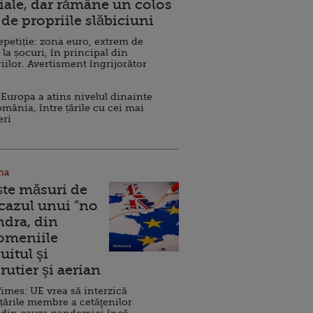
ale, dar rămâne un colos
de propriile slăbiciuni
repetiție: zona euro, extrem de
 la șocuri, în principal din
iilor. Avertisment îngrijorător
Europa a atins nivelul dinainte
omânia, între țările cu cei mai
eri
na
ște măsuri de
 cazul unui ”no
ndra, din
Domeniile
uitul şi
rutier şi aerian
imes: UE vrea să interzică
 țările membre a cetăţenilor