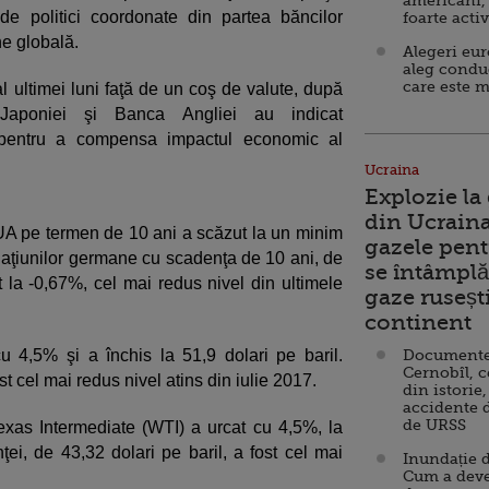
americani,
 de politici coordonate din partea băncilor
foarte acti
ne globală.
Alegeri eu
aleg condu
care este m
l ultimei luni faţă de un coş de valute, după
aponiei şi Banca Angliei au indicat
i pentru a compensa impactul economic al
Ucraina
Explozie la
din Ucraina
SUA pe termen de 10 ani a scăzut la un minim
gazele pent
aţiunilor germane cu scadenţa de 10 ani, de
se întâmplă 
t la -0,67%, cel mai redus nivel din ultimele
gaze ruseșt
continent
u 4,5% şi a închis la 51,9 dolari pe baril.
Documente d
Cernobîl, c
st cel mai redus nivel atins din iulie 2017.
din istorie,
accidente 
de URSS
exas Intermediate (WTI) a urcat cu 4,5%, la
ţei, de 43,32 dolari pe baril, a fost cel mai
Inundație d
Cum a deve