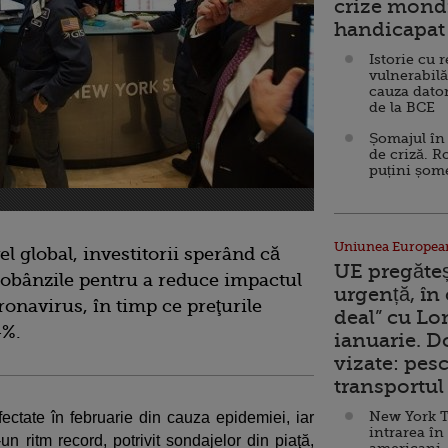
crize mondi
handicapat 
Istorie cu 
vulnerabilă
cauza dator
de la BCE
Șomajul în 
de criză. R
puțini șom
Uniunea Europea
el global, investitorii sperând că
UE pregăte
dobânzile pentru a reduce impactul
urgență, în
onavirus, în timp ce preţurile
deal” cu Lo
4%.
ianuarie. 
vizate: pesc
transportul 
New York T
fectate în februarie din cauza epidemiei, iar
intrarea în
-un ritm record, potrivit sondajelor din piaţă,