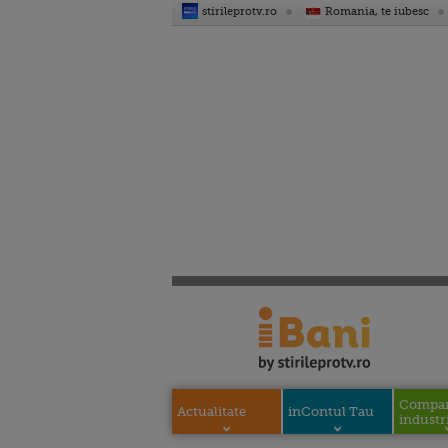
stirileprotv.ro
Romania, te iubesc
Compani
Actualitate
inContul Tau
industri