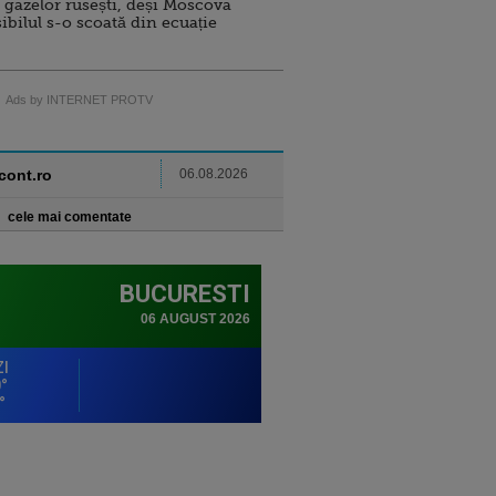
 gazelor rusești, deși Moscova
sibilul s-o scoată din ecuație
Ads by INTERNET PROTV
ncont.ro
06.08.2026
cele mai comentate