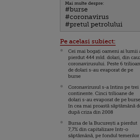
Mai multe despre:
#burse
#coronavirus
#pretul petrolului
Pe acelasi subiect:
Cei mai bogați oameni ai lumii
pierdut 444 mld. dolari, din cau
coronavirusului. Peste 6 trilioa
de dolari s-au evaporat de pe
burse
Coronavirusul s-a întins pe trei
continente. Cinci trilioane de
dolari s-au evaporat de pe burse
în cea mai proastă săptămână d
după criza din 2008
Bursa de la București a pierdut
7,7% din capitalizare într-o
săptămână, pe fondul temerilor