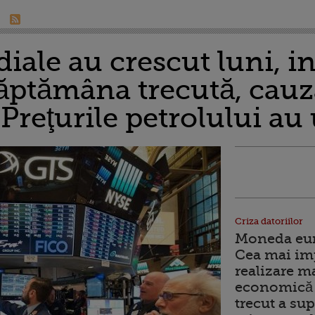
iale au crescut luni, i
săptămâna trecută, cauz
Preţurile petrolului au
Criza datoriilor
Moneda euro
Cea mai im
realizare m
economică 
trecut a sup