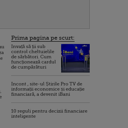
Prima pagina pe scurt:
Invață să ții sub
 au
control cheltuielile
za
de sărbători. Cum
ne
funcționează cardul
de cumpărături
Incont , site-ul Știrile Pro TV de
informații economice și educație
,
financiară, a devenit iBani
e
10 reguli pentru decizii financiare
inteligente