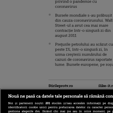
privind o pandemie cu
coronavirus
Bursele mondiale s-au prăbușit
din cauza coronavirusului. Wall
Street-ul a avut cea mai mare
contracție într-o singură zi din
august 2011
Preţurile petrolului au scăzut cu
peste 1%, într-o singură zi, în
urma creşterii numărului de
cazuri de coronavirus raportate
lume. Bursele europene, pe roș
Stirileprotv.ro
ilike-it.
Nouă ne pasă ca datele tale personale să rămână con
Noi și partenerii noștri
201
stocăm și/sau accesăm informații pe disp
identificatorii cookie unici pentru prelucrarea datelor cu caracter person
gestiona alegerile dvs. făcând clic mai jos sau în orice moment, pe 