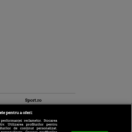
Sport.ro
ele pentru a oferi:
 performanței reclamelor. Stocarea
v. Utilizarea profilurilor pentru
ilurilor de conținut personalizat.