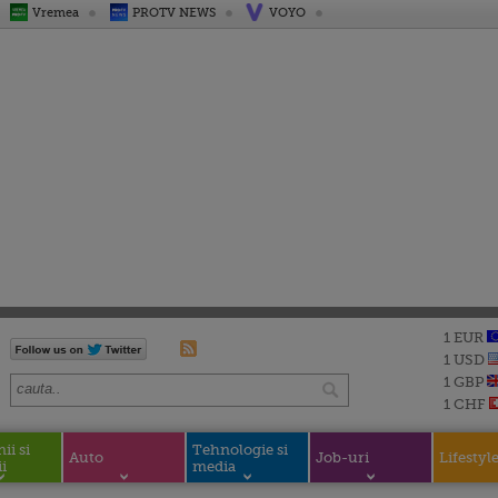
Vremea
PROTV NEWS
VOYO
1 EUR
1 USD
1 GBP
1 CHF
i si
Tehnologie si
Auto
Job-uri
Lifestyl
i
media