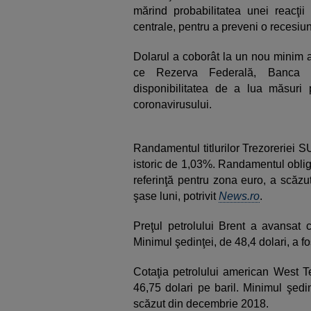
mărind probabilitatea unei reacţii
centrale, pentru a preveni o recesiu
Dolarul a coborât la un nou minim a
ce Rezerva Federală, Banca J
disponibilitatea de a lua măsur
coronavirusului.
Randamentul titlurilor Trezoreriei 
istoric de 1,03%. Randamentul oblig
referinţă pentru zona euro, a scăzu
şase luni, potrivit
News.ro
.
Preţul petrolului Brent a avansat c
Minimul şedinţei, de 48,4 dolari, a fo
Cotaţia petrolului american West T
46,75 dolari pe baril. Minimul şedin
scăzut din decembrie 2018.