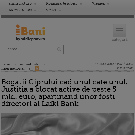
stirileprotv.ro
Romania, te iubesc
Vremea
PROTV NEWS
VOYO
ibani
actualitate
1 iunie 2013 11:37 / 2030
vizualizari
international
Bogatii Ciprului cad unul cate unul.
Justitia a blocat active de peste 5
mld. euro, apartinand unor fosti
directori ai Laiki Bank