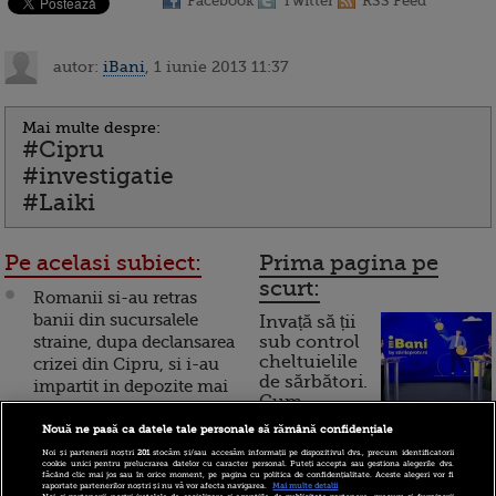
Facebook
Twitter
RSS Feed
autor:
iBani
, 1 iunie 2013 11:37
Mai multe despre:
#Cipru
#investigatie
#Laiki
Pe acelasi subiect:
Prima pagina pe
scurt:
Romanii si-au retras
banii din sucursalele
Invață să ții
straine, dupa declansarea
sub control
cheltuielile
crizei din Cipru, si i-au
de sărbători.
impartit in depozite mai
Cum
mici
Nouă ne pasă ca datele tale personale să rămână confidențiale
funcționează cardul de
Bancherii din Portugalia
Noi și partenerii noștri
201
stocăm și/sau accesăm informații pe dispozitivul dvs., precum identificatorii
cumpărături
cookie unici pentru prelucrarea datelor cu caracter personal. Puteți accepta sau gestiona alegerile dvs.
se tem de "virusul"
făcând clic mai jos sau în orice moment, pe pagina cu politica de confidențialitate. Aceste alegeri vor fi
raportate partenerilor noștri și nu vă vor afecta navigarea.
Mai multe detalii
cipriot