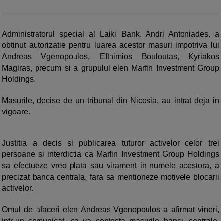
Administratorul special al Laiki Bank, Andri Antoniades, a
obtinut autorizatie pentru luarea acestor masuri impotriva lui
Andreas Vgenopoulos, Efthimios Bouloutas, Kyriakos
Magiras, precum si a grupului elen Marfin Investment Group
Holdings.
Masurile, decise de un tribunal din Nicosia, au intrat deja in
vigoare.
Justitia a decis si publicarea tuturor activelor celor trei
persoane si interdictia ca Marfin Investment Group Holdings
sa efectueze vreo plata sau virament in numele acestora, a
precizat banca centrala, fara sa mentioneze motivele blocarii
activelor.
Omul de afaceri elen Andreas Vgenopoulos a afirmat vineri,
intr-un comunicat, ca va contesta masurile bancii centrale,