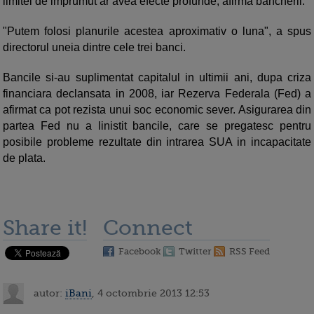
limitei de imprumut ar avea efecte profunde, afirma bancherii.
"Putem folosi planurile acestea aproximativ o luna", a spus
directorul uneia dintre cele trei banci.
Bancile si-au suplimentat capitalul in ultimii ani, dupa criza
financiara declansata in 2008, iar Rezerva Federala (Fed) a
afirmat ca pot rezista unui soc economic sever. Asigurarea din
partea Fed nu a linistit bancile, care se pregatesc pentru
posibile probleme rezultate din intrarea SUA in incapacitate
de plata.
Share it!
Connect
Facebook
Twitter
RSS Feed
autor:
iBani
, 4 octombrie 2013 12:53