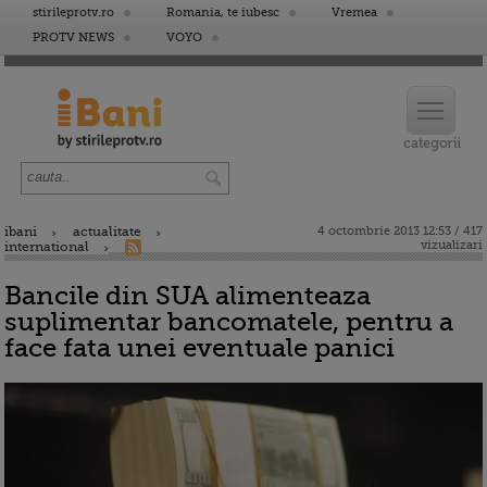
stirileprotv.ro
Romania, te iubesc
Vremea
PROTV NEWS
VOYO
ibani
actualitate
4 octombrie 2013 12:53 / 417
vizualizari
international
Bancile din SUA alimenteaza
suplimentar bancomatele, pentru a
face fata unei eventuale panici