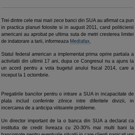
Trei dintre cele mai mari zece banci din SUA au afirmat ca pun
in practica planuri folosite si in august 2011, cand politicienii
americani au aprobat pe ultima suta de metri cresterea limitei
de indatorare a tarii, informeaza
Mediafax.
Statul federal american a implementat prima oprire partiala a
activitatii din ultimii 17 ani, dupa ce Congresul nu a ajuns la
un acord pentru a vota bugetul anului fiscal 2014, care a
inceput la 1 octombrie.
Pregatirile bancilor pentru o intrare a SUA in incapacitate de
plata includ conferinte zilnice intre diferitele divizii, in
incercarea de a anticipa viitoarele probleme.
Un director important de la o banca din SUA a declarat ca
institutia de credit livreaza cu 20-30% mai multi bani la
bancomate pentru eventuale situatii in care clienti panicati vor