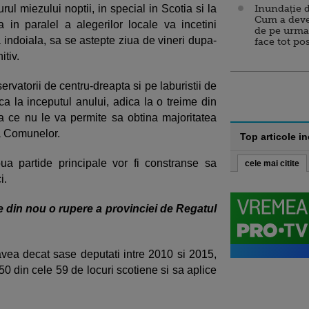
rul miezului noptii, in special in Scotia si la
Inundație d
Cum a deve
ea in paralel a alegerilor locale va incetini
de pe urma
a indoiala, sa se astepte ziua de vineri dupa-
face tot po
itiv.
rvatorii de centru-dreapta si pe laburistii de
ca la inceputul anului, adica la o treime din
eea ce nu le va permite sa obtina majoritatea
a Comunelor.
Top articole i
oua partide principale vor fi constranse sa
cele mai citite
i.
ze din nou o rupere a provinciei de Regatul
avea decat sase deputati intre 2010 si 2015,
0 din cele 59 de locuri scotiene si sa aplice