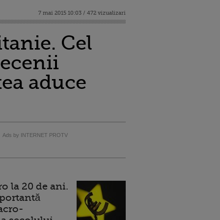
7 mai 2015 10:03 / 472 vizualizari
tanie. Cel
decenii
tea aduce
Ads by INTERNET PROTV
 la 20 de ani.
portantă
acro-