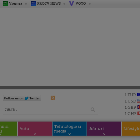
Vremea
PROTV NEWS
VOYO
1 EUR
1 USD
1 GBP
1 CHF
i si
Tehnologie si
Auto
Job-uri
Lifestyl
i
media