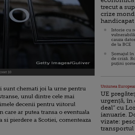
economică 
trecut a sup
crize mondi
handicapat 
Istorie cu 
vulnerabilă
cauza dator
de la BCE
Șomajul în 
de criză. R
puțini șom
reet 10
Uniunea Europea
i sunt chemati joi la urne pentru
UE pregăte
stranse, unul dintre cele mai
urgență, în
imele decenii pentru viitorul
deal” cu Lo
in care ar putea transa o eventuala
ianuarie. 
 si pierdere a Scotiei, comenteaza
vizate: pesc
transportul 