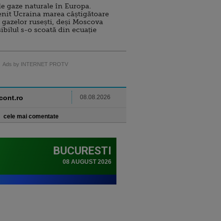
e gaze naturale în Europa.
nit Ucraina marea câștigătoare
 gazelor rusești, deși Moscova
sibilul s-o scoată din ecuație
Ads by INTERNET PROTV
ncont.ro
08.08.2026
cele mai comentate