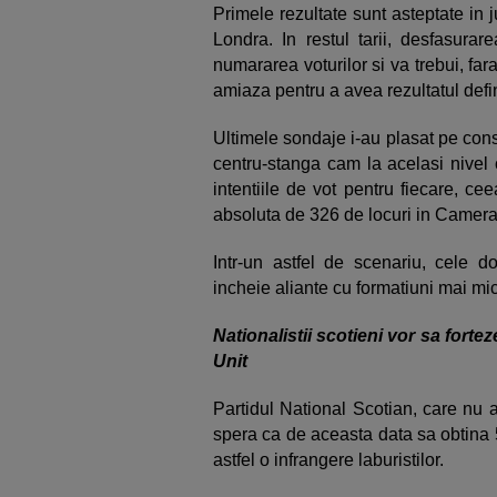
Primele rezultate sunt asteptate in ju
Londra. In restul tarii, desfasurar
numararea voturilor si va trebui, far
amiaza pentru a avea rezultatul defin
Ultimele sondaje i-au plasat pe conse
centru-stanga cam la acelasi nivel 
intentiile de vot pentru fiecare, c
absoluta de 326 de locuri in Camer
Intr-un astfel de scenariu, cele d
incheie aliante cu formatiuni mai mic
Nationalistii scotieni vor sa forte
Unit
Partidul National Scotian, care nu 
spera ca de aceasta data sa obtina 5
astfel o infrangere laburistilor.