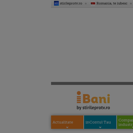
stirileprotv.ro
Romania, te iubesc
Compani
Actualitate
inContul Tau
industri