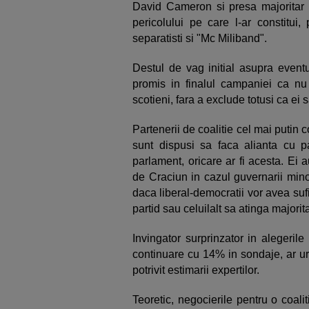
David Cameron si presa majoritar 
pericolului pe care l-ar constitui,
separatisti si "Mc Miliband".
Destul de vag initial asupra eventu
promis in finalul campaniei ca nu 
scotieni, fara a exclude totusi ca ei 
Partenerii de coalitie cel mai putin 
sunt dispusi sa faca alianta cu pa
parlament, oricare ar fi acesta. Ei a
de Craciun in cazul guvernarii mino
daca liberal-democratii vor avea suf
partid sau celuilalt sa atinga majorit
Invingator surprinzator in alegerile
continuare cu 14% in sondaje, ar urm
potrivit estimarii expertilor.
Teoretic, negocierile pentru o coali