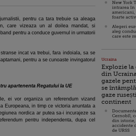
New York T
intrarea în
americani,
foarte acti
rnalistii, pentru ca tara trebuie sa aleaga
on, care vizeaza un al doilea mandat, si
Alegeri eu
aleg condu
liband pentru a conduce guvernul in urmatorii
care este m
stranse incat va trebui, fara indoiala, sa se
 saptamani, pentru a se cunoaste invingatorul
Ucraina
Explozie la
din Ucraina
gazele pent
tru apartenenta Regatului la UE
se întâmplă 
gaze ruseșt
ile, ei vor organiza un referendum vizand
continent
a Europeana, in timp ce victoria anuntata a
Documente d
 regiunea nordica ar putea sa-i incurajeze sa
Cernobîl, c
referendum pentru independenta, dupa cel
din istorie,
accidente 
de URSS