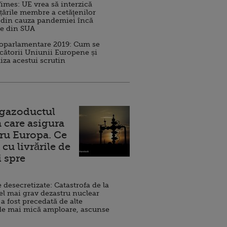
imes: UE vrea să interzică
 țările membre a cetăţenilor
 din cauza pandemiei încă
ve din SUA
roparlamentare 2019: Cum se
cătorii Uniunii Europene și
iza acestui scrutin
 gazoductul
 care asigura
ru Europa. Ce
cu livrările de
i spre
esecretizate: Catastrofa de la
el mai grav dezastru nuclear
 a fost precedată de alte
de mai mică amploare, ascunse