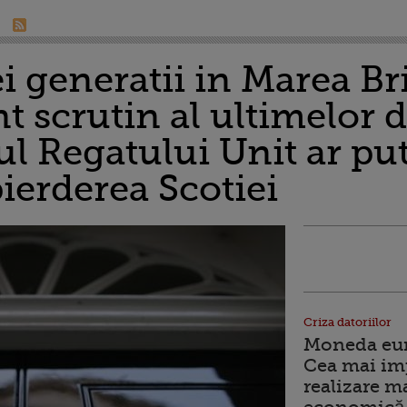
i generatii in Marea Bri
 scrutin al ultimelor 
ul Regatului Unit ar pu
pierderea Scotiei
Criza datoriilor
Moneda euro
Cea mai im
realizare m