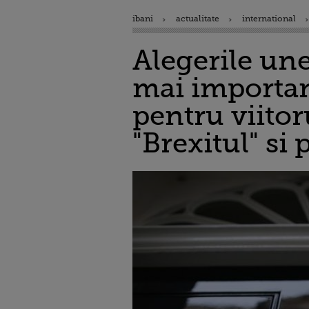
ibani
actualitate
international
Alegerile une
mai important
pentru viitor
"Brexitul" si 