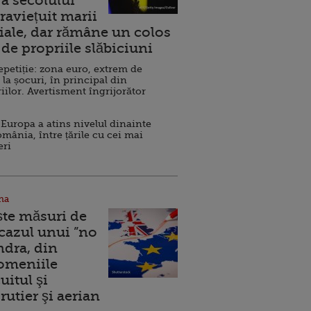
a secolului
raviețuit marii
ale, dar rămâne un colos
de propriile slăbiciuni
repetiție: zona euro, extrem de
 la șocuri, în principal din
iilor. Avertisment îngrijorător
Europa a atins nivelul dinainte
omânia, între țările cu cei mai
eri
na
ște măsuri de
 cazul unui ”no
ndra, din
Domeniile
uitul şi
rutier şi aerian