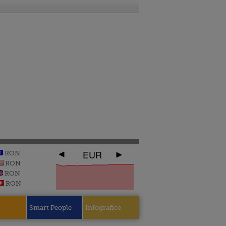
EUR
RON
RON
RON
RON
e
Smart People
Infografice