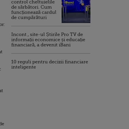
control cheltuielile
de sărbători. Cum
funcționează cardul
de cumpărături
or:
Incont , site-ul Știrile Pro TV de
informații economice și educație
financiară, a devenit iBani
at
10 reguli pentru decizii financiare
inteligente
c
at
de