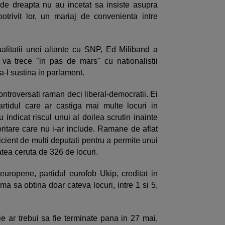
de dreapta nu au incetat sa insiste asupra
 potrivit lor, un mariaj de convenienta intre
alitatii unei aliante cu SNP, Ed Miliband a
va trece "in pas de mars" cu nationalistii
sa-l sustina in parlament.
controversati raman deci liberal-democratii. Ei
rtidul care ar castiga mai multe locuri in
u indicat riscul unui al doilea scrutin inainte
ritare care nu i-ar include. Ramane de aflat
icient de multi deputati pentru a permite unui
atea ceruta de 326 de locuri.
 europene, partidul eurofob Ukip, creditat in
a sa obtina doar cateva locuri, intre 1 si 5,
tie ar trebui sa fie terminate pana in 27 mai,