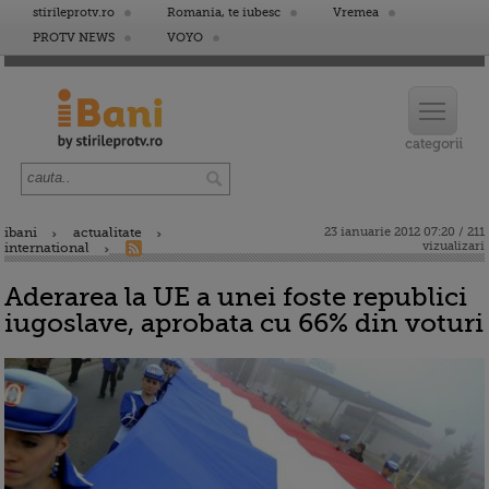
stirileprotv.ro
Romania, te iubesc
Vremea
PROTV NEWS
VOYO
ibani
actualitate
23 ianuarie 2012 07:20 / 211
vizualizari
international
Aderarea la UE a unei foste republici
iugoslave, aprobata cu 66% din voturi