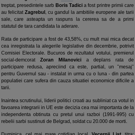
treptat, presedintele sarb
Boris Tadici
a fost printre primii care
au felicitat
Zagrebul
, cu gandul la ambitiile europene ale tarii
sale, care asteapta un raspuns la cererea sa de a primi
statutul de tara candidata la aderare.
Rata de participare a fost de 43,58%, cu mult mai mica decat
cea inregistrata la alegerile legislative din decembrie, potrivit
Comisiei Electorale. Bucuros de rezultatul votului, premierul
social-demcorat
Zoran Milanovici
a deplans rata de
participare redusa, apreciind ca este, partial, un "mesaj"
pentru Guvernul sau - instalat in urma cu o luna - din partea
populatiei care sufera din cauza situatiei economice dificile a
tarii.
Inaintea scrutinului, liderii politici croati au subliniat ca votul in
favoarea integrarii in UE este decizia cea mai importanta de la
independenta obtinuta cu pretul unui razboi (1991-995) cu
rebelii sarbi sustinuti de Belgrad, soldat cu 20.000 de morti.
Duminica, cel mai mare cotidian local,
Vecernji List
, titra: