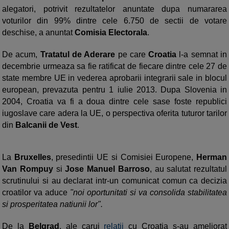
alegatori, potrivit rezultatelor anuntate dupa numararea
voturilor din 99% dintre cele 6.750 de sectii de votare
deschise, a anuntat
Comisia Electorala
.
De acum,
Tratatul de Aderare
pe care
Croatia
l-a semnat in
decembrie urmeaza sa fie ratificat de fiecare dintre cele 27 de
state membre UE in vederea aprobarii integrarii sale in blocul
european, prevazuta pentru 1 iulie 2013. Dupa Slovenia in
2004, Croatia va fi a doua dintre cele sase foste republici
iugoslave care adera la UE, o perspectiva oferita tuturor tarilor
din
Balcanii de Vest
.
La
Bruxelles
, presedintii UE si Comisiei Europene,
Herman
Van Rompuy
si
Jose Manuel Barroso
, au salutat rezultatul
scrutinului si au declarat intr-un comunicat comun ca decizia
croatilor va aduce
"noi oportunitati si va consolida stabilitatea
si prosperitatea natiunii lor".
De la
Belgrad
, ale carui
relatii
cu Croatia s-au ameliorat