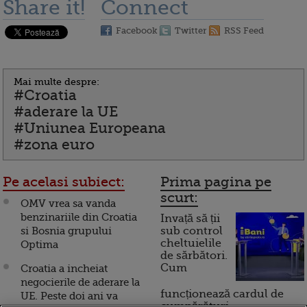
Share it!
Connect
Facebook
Twitter
RSS Feed
Mai multe despre:
#Croatia
#aderare la UE
#Uniunea Europeana
#zona euro
Pe acelasi subiect:
Prima pagina pe
scurt:
OMV vrea sa vanda
benzinariile din Croatia
Invață să ții
si Bosnia grupului
sub control
cheltuielile
Optima
de sărbători.
Cum
Croatia a incheiat
negocierile de aderare la
funcționează cardul de
UE. Peste doi ani va
cumpărături