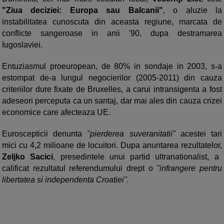
"Ziua deciziei: Europa sau Balcanii"
, o aluzie la
instabilitatea cunoscuta din aceasta regiune, marcata de
conflicte sangeroase in anii '90, dupa destramarea
Iugoslaviei.
Entuziasmul proeuropean, de 80% in sondaje in 2003, s-a
estompat de-a lungul negocierilor (2005-2011) din cauza
criteriilor dure fixate de Bruxelles, a carui intransigenta a fost
adeseori perceputa ca un santaj, dar mai ales din cauza crizei
economice care afecteaza UE.
Euroscepticii denunta
"pierderea suveranitatii"
acestei tari
mici cu 4,2 milioane de locuitori. Dupa anuntarea rezultatelor,
Zeljko Sacici
, presedintele unui partid ultranationalist, a
calificat rezultatul referendumului drept o
"infrangere pentru
libertatea si independenta Croatiei".