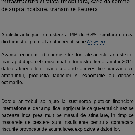
infrastructura si piata imobiliara, care da semne
de supraincalzire, transmite Reuters.
Analistii anticipau o crestere a PIB de 6,8%, similara cu cea
din trimestrul patru al anului trecut, scrie
News.ro
.
Avansul economic din primele trei luni ale acestui an este cel
mai rapid dupa cel consemnat in trimestrul trei al anului 2015,
datele aferente lunii martie aratand ca investitiile, vanzarile cu
amanuntul, productia fabricilor si exporturile au depasit
estimarile.
Datele ar trebui sa ajute la sustinerea pietelor financiare
internationale, dar amplifica ingrijorarile ca guvernul chinez se
bazeaza inca prea mult pe masuri de stimulare, in timp ce
motoarele de crestere sunt insuficiente pentru a contracara
riscurile provocate de acumularea exploziva a datoriilor.