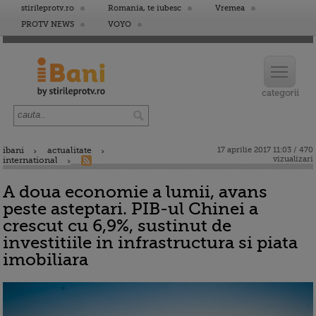
stirileprotv.ro
Romania, te iubesc
Vremea
PROTV NEWS
VOYO
ibani
actualitate
17 aprilie 2017 11:03 / 470
vizualizari
international
A doua economie a lumii, avans
peste asteptari. PIB-ul Chinei a
crescut cu 6,9%, sustinut de
investitiile in infrastructura si piata
imobiliara