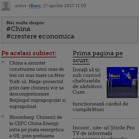
autor:
iBani
, 17 aprilie 2017 11:03
Mai multe despre:
#China
#crestere economica
Pe acelasi subiect:
Prima pagina pe
scurt:
China a anuntat
construirea unui oras de
Invață să ții
trei ori mai mare ca New
sub control
cheltuielile
York-ul. Mega-proiectul
de sărbători.
prin care chinezii vor sa
Cum
descongestioneze
Beijingul suprapopulat si
funcționează cardul de
suprapoluat
cumpărături
Bloomberg: Chinezii de
la CEFC China Energy
Incont , site-ul Știrile Pro
intra pe piata energetica
TV de informații
a UE, prin preluarea