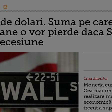
de dolari. Suma pe car
ane o vor pierde daca 
recesiune
Criza datoriilor
Moneda euro
Cea mai im
realizare m
economică 
trecut a sup