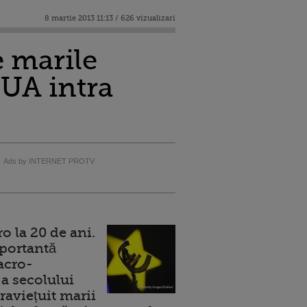
8 martie 2013 11:13 / 626 vizualizari
e marile
SUA intra
Ads by INTERNET PROTV
 la 20 de ani.
portantă
acro-
a secolului
raviețuit marii