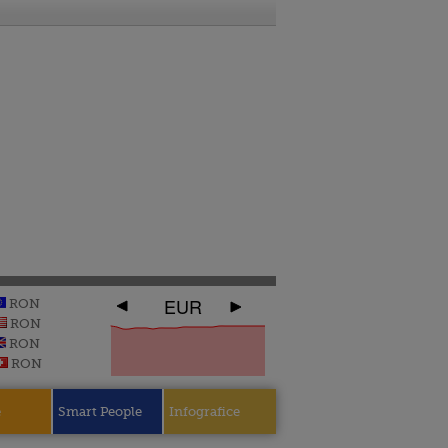
EUR
RON
RON
RON
RON
e
Smart People
Infografice