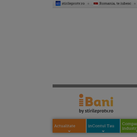
stirileprotv.ro
Romania, te iubesc
Compani
Actualitate
inContul Tau
industri