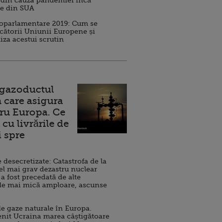
 din cauza pandemiei încă
ve din SUA
roparlamentare 2019: Cum se
cătorii Uniunii Europene și
iza acestui scrutin
 gazoductul
 care asigura
ru Europa. Ce
cu livrările de
i spre
esecretizate: Catastrofa de la
el mai grav dezastru nuclear
 a fost precedată de alte
de mai mică amploare, ascunse
e gaze naturale în Europa.
nit Ucraina marea câștigătoare