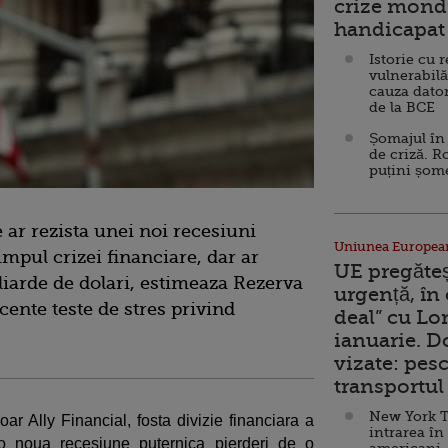
crize mondi
handicapat 
Istorie cu 
vulnerabilă
cauza dator
de la BCE
Șomajul în 
de criză. R
puțini șom
 ar rezista unei noi recesiuni
Uniunea Europea
pul crizei financiare, dar ar
UE pregăte
liarde de dolari, estimeaza Rezerva
urgență, în
cente teste de stres privind
deal” cu Lo
ianuarie. 
vizate: pesc
transportul 
New York T
ar Ally Financial, fosta divizie financiara a
intrarea în
r-o noua recesiune puternica pierderi de o