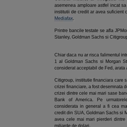
asemenea amploare astfel incat sa f
institutii de credit ar avea suficient 
Mediafax
.
Printre bancile testate se afla JPM
Stanley, Goldman Sachs si Citigrou
Chiar daca nu ar risca falimentul in
1 al Goldman Sachs si Morgan Stan
considerat acceptabil de Fed, arata 
Citigroup, institutie financiara car
crizei financiare, a fost desemnata 
crizei dintre cele mai mari sase ba
Bank of America. Pe urmatorel
considerata in general a fi cea mai
credit din SUA, Goldman Sachs si
avea cele mai mari pierderi dintre
miliarde de dolari.