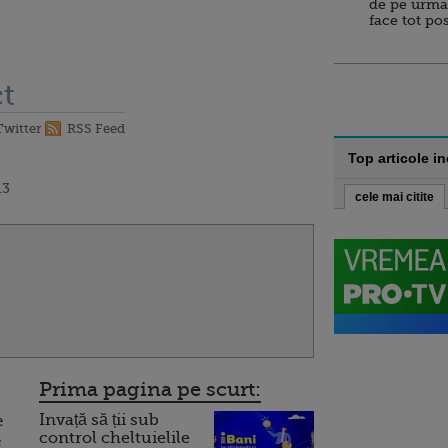
de pe urma
face tot po
t
Twitter
RSS Feed
Top articole i
13
cele mai citite
Prima pagina pe scurt:
Invață să ții sub
e
control cheltuielile
e