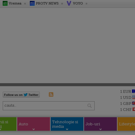
Vremea
PROTV NEWS
VOYO
1 EUR
1 USD
1 GBP
1 CHF
i si
Tehnologie si
Auto
Job-uri
Lifestyl
i
media