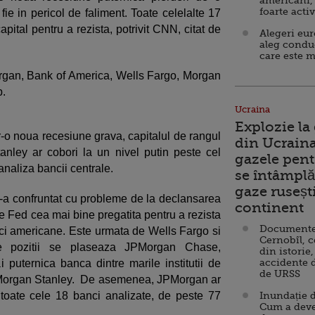
americani,
foarte acti
ie in pericol de faliment. Toate celelalte 17
capital pentru a rezista, potrivit CNN, citat de
Alegeri eu
aleg condu
care este m
organ, Bank of America, Wells Fargo, Morgan
p.
Ucraina
Explozie la
tr-o noua recesiune grava, capitalul de rangul
din Ucraina
ley ar cobori la un nivel putin peste cel
gazele pent
analiza bancii centrale.
se întâmplă 
gaze ruseșt
e s-a confruntat cu probleme de la declansarea
continent
de Fed cea mai bine pregatita pentru a rezista
Documente d
nci americane. Este urmata de Wells Fargo si
Cernobîl, c
e pozitii se plaseaza JPMorgan Chase,
din istorie,
accidente 
 puternica banca dintre marile institutii de
de URSS
 Morgan Stanley. De asemenea, JPMorgan ar
 toate cele 18 banci analizate, de peste 77
Inundație d
Cum a deve