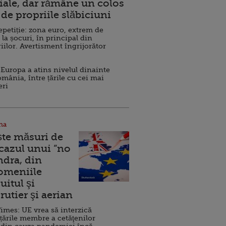
ale, dar rămâne un colos
de propriile slăbiciuni
repetiție: zona euro, extrem de
 la șocuri, în principal din
iilor. Avertisment îngrijorător
Europa a atins nivelul dinainte
omânia, între țările cu cei mai
eri
na
ște măsuri de
 cazul unui ”no
ndra, din
Domeniile
uitul şi
rutier şi aerian
imes: UE vrea să interzică
 țările membre a cetăţenilor