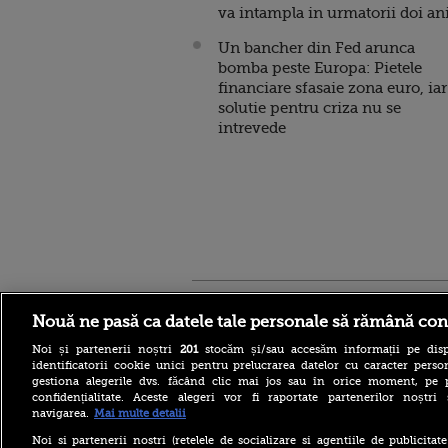
va intampla in urmatorii doi an
Un bancher din Fed arunca
bomba peste Europa: Pietele
financiare sfasaie zona euro, iar
solutie pentru criza nu se
intrevede
Stirileprotv.ro
ilike-it.
Nouă ne pasă ca datele tale personale să rămână con
Noi și partenerii noștri
201
stocăm și/sau accesăm informații pe disp
identificatorii cookie unici pentru prelucrarea datelor cu caracter person
gestiona alegerile dvs. făcând clic mai jos sau în orice moment, pe 
confidențialitate. Aceste alegeri vor fi raportate partenerilor noștr
navigarea.
Mai multe detalii
Escrocheria „văduvelor
negre” ia amploare în Rusia.
Noi si partenerii nostri (retelele de socializare si agentiile de publicita