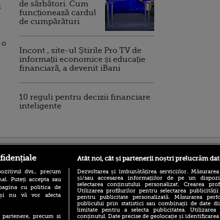
de sărbători. Cum
i
funcționează cardul
de cumpărături
 o
Incont , site-ul Știrile Pro TV de
informații economice și educație
financiară, a devenit iBani
10 reguli pentru decizii financiare
inteligente
ro
foodstory.ro
Procinema.ro
fidențiale
Atât noi, cât și partenerii noștri prelucrăm dat
ozitivul dvs., precum
Dezvoltarea și îmbunătățirea serviciilor. Măsurarea
și/sau accesarea informațiilor de pe un dispoziti
al. Puteți accepta sau
selectarea conținutului personalizat. Crearea prof
pagina cu politica de
Utilizarea profilurilor pentru selectarea publicității
i și nu vă vor afecta
pentru publicitate personalizată. Măsurarea perfo
publicului prin statistici sau combinații de date di
limitate pentru a selecta publicitatea. Utilizarea
conținutul. Date precise de geolocație și identificarea
te partenere, precum si