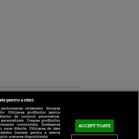
Sport.ro
ele pentru a oferi:
 performanței reclamelor. Stocarea
v. Utilizarea profilurilor pentru
ilurilor de conținut personalizat.
 personalizate. Crearea profilurilor
rmanței conținutului. Înțelegerea
ACCEPT TOATE
n surse diferite. Utilizarea de date
 datelor limitate pentru a selecta
Adrian Mihalcea, discurs
 prin scanarea dispozitivului.
incredibil înainte de UTA -