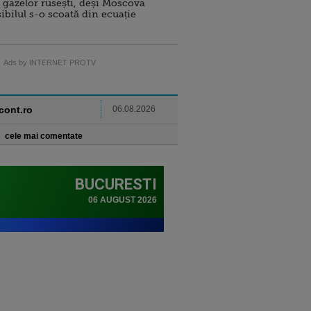
 gazelor rusești, deși Moscova
sibilul s-o scoată din ecuație
Ads by INTERNET PROTV
ncont.ro
06.08.2026
cele mai comentate