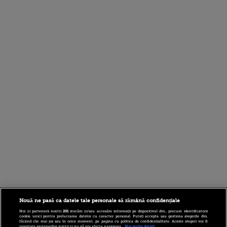
Nouă ne pasă ca datele tale personale să rămână confidențiale
Noi și partenerii noștri
201
stocăm și/sau accesăm informații pe dispozitivul dvs., precum identificatorii
cookie unici pentru prelucrarea datelor cu caracter personal. Puteți accepta sau gestiona alegerile dvs.
făcând clic mai jos sau în orice moment, pe pagina cu politica de confidențialitate. Aceste alegeri vor fi
raportate partenerilor noștri și nu vă vor afecta navigarea.
Mai multe detalii