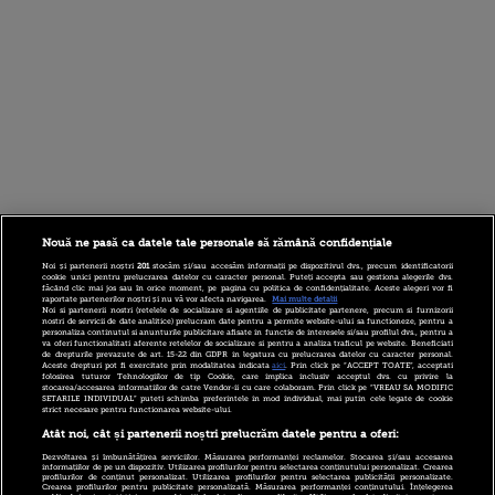
Nouă ne pasă ca datele tale personale să rămână confidențiale
Noi și partenerii noștri
201
stocăm și/sau accesăm informații pe dispozitivul dvs., precum identificatorii
cookie unici pentru prelucrarea datelor cu caracter personal. Puteți accepta sau gestiona alegerile dvs.
făcând clic mai jos sau în orice moment, pe pagina cu politica de confidențialitate. Aceste alegeri vor fi
raportate partenerilor noștri și nu vă vor afecta navigarea.
Mai multe detalii
Noi si partenerii nostri (retelele de socializare si agentiile de publicitate partenere, precum si furnizorii
nostri de servicii de date analitice) prelucram date pentru a permite website-ului sa functioneze, pentru a
personaliza continutul si anunturile publicitare afisate in functie de interesele si/sau profilul dvs., pentru a
va oferi functionalitati aferente retelelor de socializare si pentru a analiza traficul pe website. Beneficiati
de drepturile prevazute de art. 15-22 din GDPR in legatura cu prelucrarea datelor cu caracter personal.
Aceste drepturi pot fi exercitate prin modalitatea indicata
aici
. Prin click pe “ACCEPT TOATE”, acceptati
folosirea tuturor Tehnologiilor de tip Cookie, care implica inclusiv acceptul dvs. cu privire la
stocarea/accesarea informatiilor de catre Vendor-ii cu care colaboram. Prin click pe “VREAU SA MODIFIC
SETARILE INDIVIDUAL” puteti schimba preferintele in mod individual, mai putin cele legate de cookie
strict necesare pentru functionarea website-ului.
Atât noi, cât și partenerii noștri prelucrăm datele pentru a oferi:
Dezvoltarea și îmbunătățirea serviciilor. Măsurarea performanței reclamelor. Stocarea și/sau accesarea
informațiilor de pe un dispozitiv. Utilizarea profilurilor pentru selectarea conținutului personalizat. Crearea
profilurilor de conținut personalizat. Utilizarea profilurilor pentru selectarea publicității personalizate.
Crearea profilurilor pentru publicitate personalizată. Măsurarea performanței conținutului. Înțelegerea