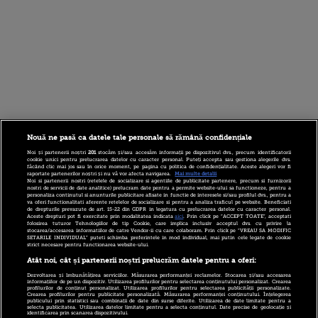
Nouă ne pasă ca datele tale personale să rămână confidențiale
Noi și partenerii noștri
201
stocăm și/sau accesăm informații pe dispozitivul dvs., precum identificatorii
cookie unici pentru prelucrarea datelor cu caracter personal. Puteți accepta sau gestiona alegerile dvs.
făcând clic mai jos sau în orice moment, pe pagina cu politica de confidențialitate. Aceste alegeri vor fi
raportate partenerilor noștri și nu vă vor afecta navigarea.
Mai multe detalii
Noi si partenerii nostri (retelele de socializare si agentiile de publicitate partenere, precum si furnizorii
nostri de servicii de date analitice) prelucram date pentru a permite website-ului sa functioneze, pentru a
personaliza continutul si anunturile publicitare afisate in functie de interesele si/sau profilul dvs., pentru a
va oferi functionalitati aferente retelelor de socializare si pentru a analiza traficul pe website. Beneficiati
de drepturile prevazute de art. 15-22 din GDPR in legatura cu prelucrarea datelor cu caracter personal.
Aceste drepturi pot fi exercitate prin modalitatea indicata
aici
. Prin click pe “ACCEPT TOATE”, acceptati
folosirea tuturor Tehnologiilor de tip Cookie, care implica inclusiv acceptul dvs. cu privire la
stocarea/accesarea informatiilor de catre Vendor-ii cu care colaboram. Prin click pe “VREAU SA MODIFIC
SETARILE INDIVIDUAL” puteti schimba preferintele in mod individual, mai putin cele legate de cookie
strict necesare pentru functionarea website-ului.
Atât noi, cât și partenerii noștri prelucrăm datele pentru a oferi:
Dezvoltarea și îmbunătățirea serviciilor. Măsurarea performanței reclamelor. Stocarea și/sau accesarea
informațiilor de pe un dispozitiv. Utilizarea profilurilor pentru selectarea conținutului personalizat. Crearea
profilurilor de conținut personalizat. Utilizarea profilurilor pentru selectarea publicității personalizate.
Crearea profilurilor pentru publicitate personalizată. Măsurarea performanței conținutului. Înțelegerea
publicului prin statistici sau combinații de date din surse diferite. Utilizarea de date limitate pentru a
selecta publicitatea. Utilizarea datelor limitate pentru a selecta conținutul. Date precise de geolocație și
identificarea prin scanarea dispozitivului.