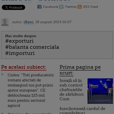
Facebook
Twitter
RSS Feed
autor:
iBani
, 18 august 2014 16:07
Mai multe despre:
#exporturi
#balanta comerciala
#importuri
Pe acelasi subiect:
Prima pagina pe
scurt:
Ciolos: “Toti producatorii
romani afectati de
Invață să ții
embargoul rus pot primi
sub control
cheltuielile
ajutor european”. CE
de sărbători.
deblocheaza 125 mil.
Cum
euro pentru sectorul
agricol
funcționează cardul de
cumpărături