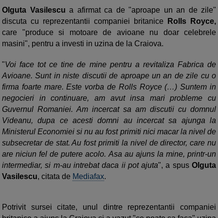
Olguta Vasilescu
a afirmat ca de "aproape un an de zile"
discuta cu reprezentantii companiei britanice
Rolls Royce,
care "produce si motoare de avioane nu doar celebrele
masini", pentru a investi in uzina de la Craiova.
"
Voi face tot ce tine de mine pentru a revitaliza Fabrica de
Avioane. Sunt in niste discutii de aproape un an de zile cu o
firma foarte mare. Este vorba de Rolls Royce (…) Suntem in
negocieri in continuare, am avut insa mari probleme cu
Guvernul Romaniei. Am incercat sa am discutii cu domnul
Videanu, dupa ce acesti domni au incercat sa ajunga la
Ministerul Economiei si nu au fost primiti nici macar la nivel de
subsecretar de stat. Au fost primiti la nivel de director, care nu
are niciun fel de putere acolo. Asa au ajuns la mine, printr-un
intermediar, si m-au intrebat daca ii pot ajuta
", a spus
Olguta
Vasilescu
, citata de
Mediafax
.
Potrivit sursei citate, unul dintre reprezentantii companiei