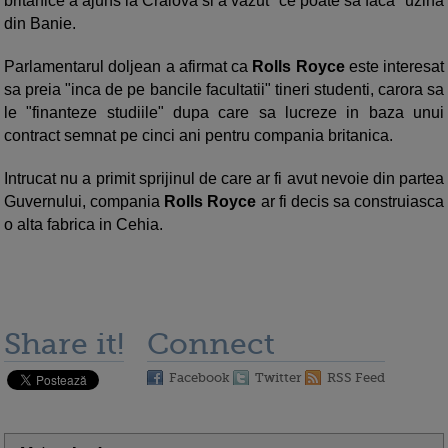
britanice a ajuns la Craiova si a vazut "ce poate sa faca" uzina
din Banie.
Parlamentarul doljean a afirmat ca
Rolls Royce
este interesat
sa preia "inca de pe bancile facultatii" tineri studenti, carora sa
le "finanteze studiile" dupa care sa lucreze in baza unui
contract semnat pe cinci ani pentru compania britanica.
Intrucat nu a primit sprijinul de care ar fi avut nevoie din partea
Guvernului, compania
Rolls Royce
ar fi decis sa construiasca
o alta fabrica in Cehia.
Share it!
Connect
Facebook
Twitter
RSS Feed