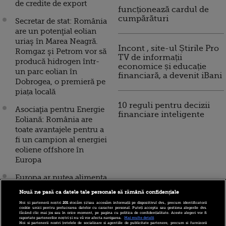
de credite de export
funcționează cardul de
cumpărături
Secretar de stat: România
are un potenţial eolian
uriaş în Marea Neagră.
Incont , site-ul Știrile Pro
Romgaz şi Petrom vor să
TV de informații
producă hidrogen într-
economice și educație
un parc eolian în
financiară, a devenit iBani
Dobrogea, o premieră pe
piața locală
10 reguli pentru decizii
Asociaţia pentru Energie
financiare inteligente
Eoliană: România are
toate avantajele pentru a
fi un campion al energiei
eoliene offshore în
Europa
Europa ar putea alimenta
cu energie eoliană
Nouă ne pasă ca datele tale personale să rămână confidențiale
întreaga planetă, până în
Noi și partenerii noștri
201
stocăm și/sau accesăm informații pe dispozitivul dvs., precum identificatorii
2050. Aproape jumătate
cookie unici pentru prelucrarea datelor cu caracter personal. Puteți accepta sau gestiona alegerile dvs.
făcând clic mai jos sau în orice moment, pe pagina cu politica de confidențialitate. Aceste alegeri vor fi
din suprafața
raportate partenerilor noștri și nu vă vor afecta navigarea.
Mai multe detalii
Noi si partenerii nostri (retelele de socializare si agentiile de publicitate partenere, precum si furnizorii