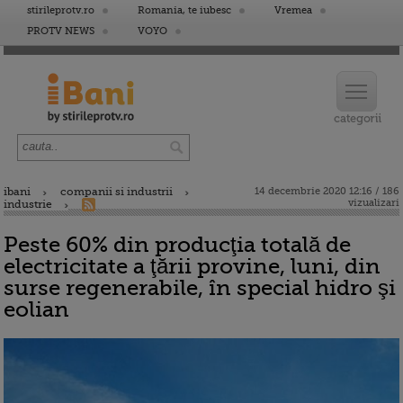
stirileprotv.ro
Romania, te iubesc
Vremea
PROTV NEWS
VOYO
ibani
companii si industrii
14 decembrie 2020 12:16 / 186
vizualizari
industrie
Peste 60% din producţia totală de
electricitate a ţării provine, luni, din
surse regenerabile, în special hidro şi
eolian