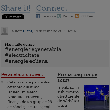
Share it!
Connect
Facebook
Twitter
RSS Feed
autor:
iBani
, 14 decembrie 2020 12:16
Mai multe despre:
#energie regenerabila
#electricitate
#energie eoliana
Pe acelasi subiect:
Prima pagina pe
scurt:
Cel mai mare parc eolian
offshore din lume
Invață să ții
”răsare” în Marea
sub control
cheltuielile
Nordului. Proiectul,
de sărbători.
finanţat de un grup de 29
Cum
de bănci şi de trei agenţii