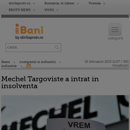
stirileprotv.ro
Romania, te iubesc
Vremea
PROTV NEWS
VOYO
ibani
companii si industrii
25 februarie 2013 11:07 / 300
vizualizari
industrie
Mechel Targoviste a intrat in
insolventa