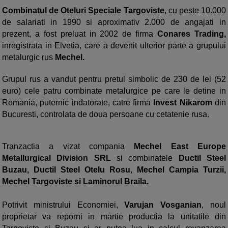
Combinatul de Oteluri Speciale Targoviste
, cu peste 10.000
de salariati in 1990 si aproximativ 2.000 de angajati in
prezent, a fost preluat in 2002 de firma
Conares Trading,
inregistrata in Elvetia, care a devenit ulterior parte a grupului
metalurgic rus
Mechel.
Grupul rus a vandut pentru pretul simbolic de 230 de lei (52
euro) cele patru combinate metalurgice pe care le detine in
Romania, puternic indatorate, catre firma
Invest Nikarom
din
Bucuresti, controlata de doua persoane cu cetatenie rusa.
Tranzactia a vizat compania
Mechel East Europe
Metallurgical Division SRL
si combinatele
Ductil Steel
Buzau, Ductil Steel Otelu Rosu, Mechel Campia Turzii,
Mechel Targoviste si Laminorul Braila.
Potrivit ministrului Economiei,
Varujan Vosganian
, noul
proprietar va reporni in martie productia la unitatile din